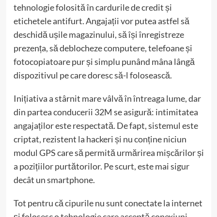
tehnologie folosită în cardurile de credit și
etichetele antifurt. Angajații vor putea astfel să
deschidă ușile magazinului, să își înregistreze
prezența, să deblocheze computere, telefoane și
fotocopiatoare pur și simplu punând mâna lângă
dispozitivul pe care doresc să-l folosească.
Inițiativa a stârnit mare vâlvă în întreaga lume, dar
din partea conducerii 32M se asigură: intimitatea
angajaților este respectată. De fapt, sistemul este
criptat, rezistent la hackeri și nu conține niciun
modul GPS care să permită urmărirea mișcărilor și
a pozițiilor purtătorilor. Pe scurt, este mai sigur
decât un smartphone.
Tot pentru că cipurile nu sunt conectate la internet
și folosesc o tehnologie care acceptă conexiuni