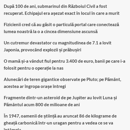
După 100 de ani, submarinul din Războiul Civil a fost
recuperat. Echipajul era așezat exact în locul în care a murit
Fizicienii cred că au găsit o particulă portal care conectează
lumea noastră la o a cincea dimensiune ascunsă
Un cutremur devastator cu magnitudinea de 7.1 a lovit
Japonia, provocând explozii și prăbușiri
O mamă și-a vândut fiul pentru 3.400 de euro, banii pe care i-a
folosit pentru o operație la nas
Alunecări de teren gigantice observate pe Pluto; pe Pământ,
acestea ar îngropa orașe întregi
Fragmente dintr-un asteroid de pe Jupiter au lovit Luna și
Pământul acum 800 de milioane de ani
În 1947, oamenii de știință au aruncat 86 de kilograme de
gheață carbonică într-un uragan pentru a vedea ce se va
întâmpla