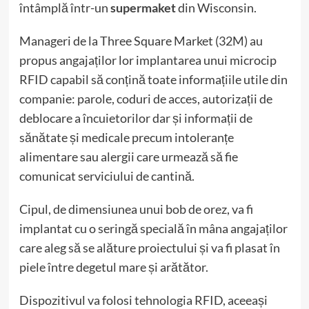
întâmplă într-un
supermaket
din Wisconsin.
Manageri de la Three Square Market (32M) au
propus angajaților lor implantarea unui microcip
RFID capabil să conțină toate informațiile utile din
companie: parole, coduri de acces, autorizații de
deblocare a încuietorilor dar și informații de
sănătate și medicale precum intoleranțe
alimentare sau alergii care urmează să fie
comunicat serviciului de cantină.
Cipul, de dimensiunea unui bob de orez, va fi
implantat cu o seringă specială în mâna angajaților
care aleg să se alăture proiectului și va fi plasat în
piele între degetul mare și arătător.
Dispozitivul va folosi tehnologia RFID, aceeași