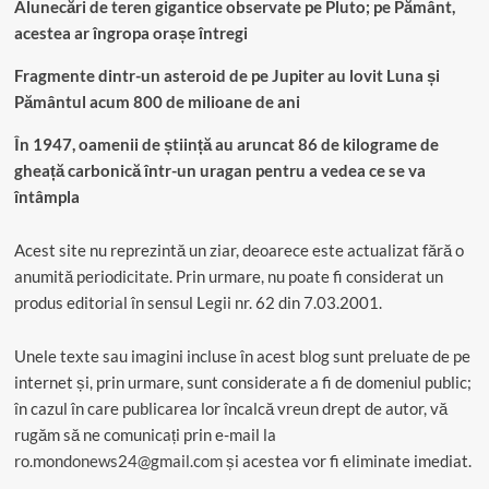
Alunecări de teren gigantice observate pe Pluto; pe Pământ,
acestea ar îngropa orașe întregi
Fragmente dintr-un asteroid de pe Jupiter au lovit Luna și
Pământul acum 800 de milioane de ani
În 1947, oamenii de știință au aruncat 86 de kilograme de
gheață carbonică într-un uragan pentru a vedea ce se va
întâmpla
Acest site nu reprezintă un ziar, deoarece este actualizat fără o
anumită periodicitate. Prin urmare, nu poate fi considerat un
produs editorial în sensul Legii nr. 62 din 7.03.2001.
Unele texte sau imagini incluse în acest blog sunt preluate de pe
internet și, prin urmare, sunt considerate a fi de domeniul public;
în cazul în care publicarea lor încalcă vreun drept de autor, vă
rugăm să ne comunicați prin e-mail la
ro.mondonews24@gmail.com
și acestea vor fi eliminate imediat.