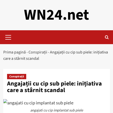
Skip
WN24.net
to
content
Primary
Menu
Prima pagină
-
Conspirații
-
Angajații cu cip sub piele: inițiativa
care a stârnit scandal
Conspirații
Angajații cu cip sub piele: inițiativa
care a stârnit scandal
angajati cu cip implantat sub piele