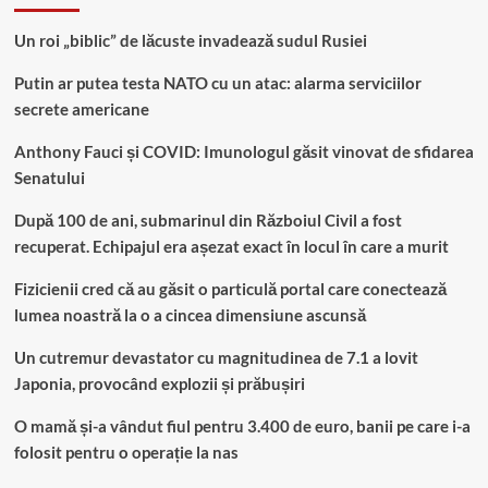
Un roi „biblic” de lăcuste invadează sudul Rusiei
Putin ar putea testa NATO cu un atac: alarma serviciilor
secrete americane
Anthony Fauci și COVID: Imunologul găsit vinovat de sfidarea
Senatului
După 100 de ani, submarinul din Războiul Civil a fost
recuperat. Echipajul era așezat exact în locul în care a murit
Fizicienii cred că au găsit o particulă portal care conectează
lumea noastră la o a cincea dimensiune ascunsă
Un cutremur devastator cu magnitudinea de 7.1 a lovit
Japonia, provocând explozii și prăbușiri
O mamă și-a vândut fiul pentru 3.400 de euro, banii pe care i-a
folosit pentru o operație la nas