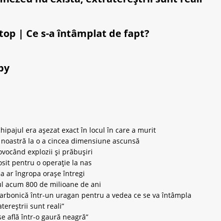
top | Ce s-a întâmplat de fapt?
by
ipajul era așezat exact în locul în care a murit
ea noastră la o a cincea dimensiune ascunsă
vocând explozii și prăbușiri
osit pentru o operație la nas
a ar îngropa orașe întregi
ul acum 800 de milioane de ani
carbonică într-un uragan pentru a vedea ce se va întâmpla
ereștrii sunt reali”
se află într-o gaură neagră”