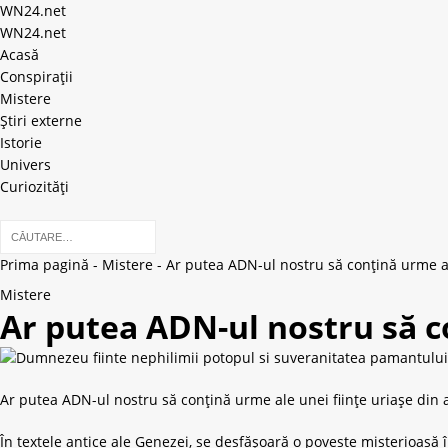
WN24.net
WN24.net
Acasă
Conspirații
Mistere
Știri externe
Istorie
Univers
Curiozități
Prima pagină
-
Mistere
-
Ar putea ADN-ul nostru să conțină urme al
Mistere
Ar putea ADN-ul nostru să co
Ar putea ADN-ul nostru să conțină urme ale unei ființe uriașe din 
În textele antice ale Genezei, se desfășoară o poveste misterioasă 