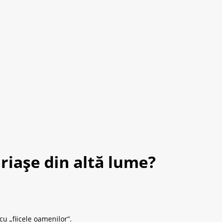
riașe din altă lume?
u „fiicele oamenilor”.