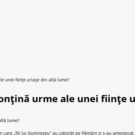
e unei ființe uriașe din altă lume?
nțină urme ale unei ființe u
altă lume?
în care „fiii lui Dumnezeu” au coborât pe Pământ și s-au amestecat c