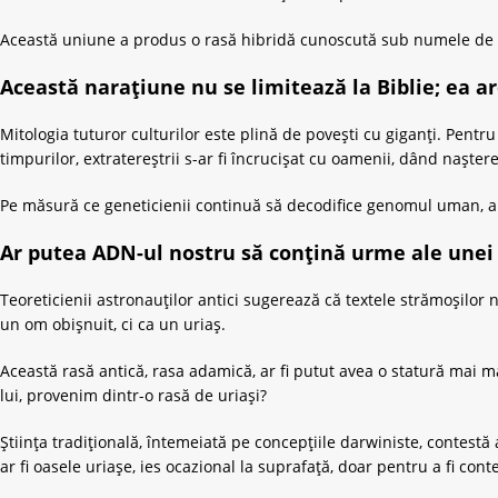
Această uniune a produs o rasă hibridă cunoscută sub numele de Neph
Această narațiune nu se limitează la Biblie; ea a
Mitologia tuturor culturilor este plină de povești cu giganți. Pentru
timpurilor, extratereștrii s-ar fi încrucișat cu oamenii, dând naștere
Pe măsură ce geneticienii continuă să decodifice genomul uman, ar 
Ar putea ADN-ul nostru să conțină urme ale unei l
Teoreticienii astronauților antici sugerează că textele strămoșilor 
un om obișnuit, ci ca un uriaș.
Această rasă antică, rasa adamică, ar fi putut avea o statură mai ma
lui, provenim dintr-o rasă de uriași?
Știința tradițională, întemeiată pe concepțiile darwiniste, contestă
ar fi oasele uriașe, ies ocazional la suprafață, doar pentru a fi cont