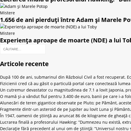
Mistere
1.656 de ani pierduți între Adam și Marele Po
Mistere
Experiența aproape de moarte (NDE) a lui To
Articole recente
După 100 de ani, submarinul din Războiul Civil a fost recuperat. Ech
Fizicienii cred că au găsit o particulă portal care conectează lum
Un cutremur devastator cu magnitudinea de 7.1 a lovit Japonia, pro
O mamă și-a vândut fiul pentru 3.400 de euro, banii pe care i-a fol
Alunecări de teren gigantice observate pe Pluto; pe Pământ, aceste
Fragmente dintr-un asteroid de pe Jupiter au lovit Luna și Pământ
În 1947, oamenii de știință au aruncat 86 de kilograme de gheață 
Lucrarea finală a profesorului Hawking: ”Dumnezeu nu există, extrat
Declarație fără precedent al unui om de știință: ”Universul nostru 