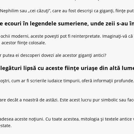
ilim sau „cei căzuți”, care au fost descriși ca giganți, ființe pute
re ecouri în legendele sumeriene, unde zeii s-au 
 ochii moderni, aceste povești pot fi reinterpretate. Imaginați-vă că 
 acestor ființe colosale.
putea ei descoperi dovezi ale acestor giganți antici?
egături lipsă cu aceste ființe uriașe din altă lum
noștri, cum ar fi scrierile iudaice timpurii, oferă informații profun
re decât a noastră de astăzi. Este acest lucru pur simbolic sau face
 adesea aceste noțiuni. Cu toate acestea, mitologia și textele antic
estate.