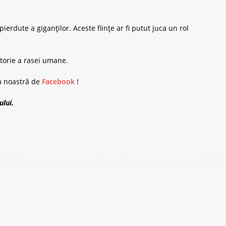
ierdute a giganților. Aceste ființe ar fi putut juca un rol
storie a rasei umane.
na noastră de
Facebook
!
ului.