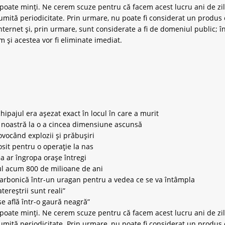
ate minți. Ne cerem scuze pentru că facem acest lucru ani de zil
umită periodicitate. Prin urmare, nu poate fi considerat un produs e
ternet și, prin urmare, sunt considerate a fi de domeniul public; în
om
și acestea vor fi eliminate imediat.
ipajul era așezat exact în locul în care a murit
ea noastră la o a cincea dimensiune ascunsă
vocând explozii și prăbușiri
osit pentru o operație la nas
a ar îngropa orașe întregi
ul acum 800 de milioane de ani
carbonică într-un uragan pentru a vedea ce se va întâmpla
ereștrii sunt reali”
se află într-o gaură neagră”
ate minți. Ne cerem scuze pentru că facem acest lucru ani de zil
umită periodicitate. Prin urmare, nu poate fi considerat un produs e