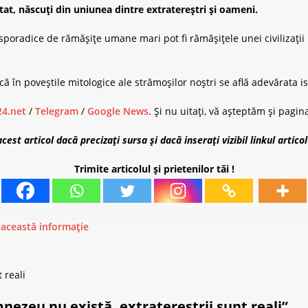
stat, născuți din uniunea dintre extratereștri și oameni.
 sporadice de rămășițe umane mari pot fi rămășițele unei civilizații p
că în poveștile mitologice ale strămoșilor noștri se află adevărata i
4.net
/
Telegram
/
Google News
. Și nu uitați, vă așteptăm și pagi
st articol dacă precizați sursa și dacă inserați vizibil linkul articol
Trimite articolul și prietenilor tăi !
e această informație
nezeu nu există, extratereștrii sunt reali”