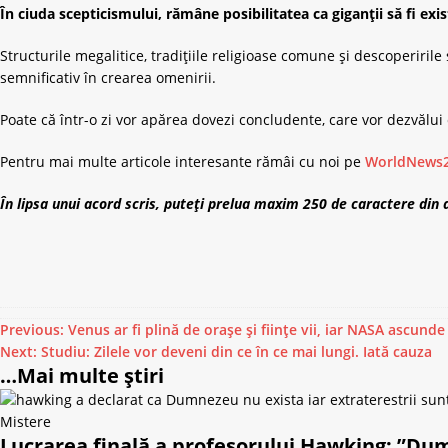
În ciuda scepticismului, rămâne posibilitatea ca giganții să fi exi
Structurile megalitice, tradițiile religioase comune și descoperirile
semnificativ în crearea omenirii.
Poate că într-o zi vor apărea dovezi concludente, care vor dezvălui 
Pentru mai multe articole interesante rămâi cu noi pe
WorldNews2
În lipsa unui acord scris, puteți prelua maxim 250 de caractere din ace
Previous:
Venus ar fi plină de orașe și ființe vii, iar NASA ascund
Next:
Studiu: Zilele vor deveni din ce în ce mai lungi. Iată cauza
…Mai multe știri
Mistere
Lucrarea finală a profesorului Hawking: ”Dum