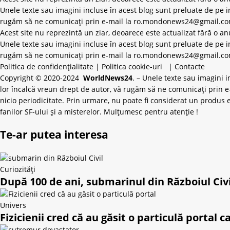
Unele texte sau imagini incluse în acest blog sunt preluate de pe in
rugăm să ne comunicați prin e-mail la
ro.mondonews24@gmail.c
Acest site nu reprezintă un ziar, deoarece este actualizat fără o an
Unele texte sau imagini incluse în acest blog sunt preluate de pe in
rugăm să ne comunicați prin e-mail la ro.mondonews24@gmail.com ș
Politica de confidențialitate
|
Politica cookie-uri
|
Contacte
Copyright © 2020-2024
WorldNews24
. – Unele texte sau imagini 
lor încalcă vreun drept de autor, vă rugăm să ne comunicați prin e
nicio periodicitate. Prin urmare, nu poate fi considerat un produs 
fanilor SF-ului și a misterelor. Mulțumesc pentru atenție !
Te-ar putea interesa
Curiozități
După 100 de ani, submarinul din Războiul Civil
Univers
Fizicienii cred că au găsit o particulă porta