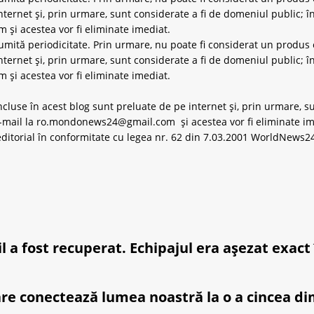
ternet și, prin urmare, sunt considerate a fi de domeniul public; în
om
și acestea vor fi eliminate imediat.
umită periodicitate. Prin urmare, nu poate fi considerat un produs e
ternet și, prin urmare, sunt considerate a fi de domeniul public; în
i acestea vor fi eliminate imediat.
incluse în acest blog sunt preluate de pe internet și, prin urmare, s
-mail la
ro.mondonews24@gmail.com
și acestea vor fi eliminate im
editorial în conformitate cu legea nr. 62 din 7.03.2001 WorldNews24 
 a fost recuperat. Echipajul era așezat exact 
l care conectează lumea noastră la o a cincea 