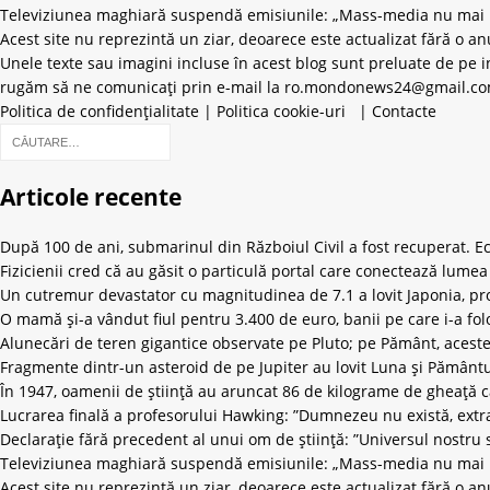
Televiziunea maghiară suspendă emisiunile: „Mass-media nu mai po
Acest site nu reprezintă un ziar, deoarece este actualizat fără o an
Unele texte sau imagini incluse în acest blog sunt preluate de pe in
rugăm să ne comunicați prin e-mail la
ro.mondonews24@gmail.c
Politica de confidențialitate
|
Politica cookie-uri
|
Contacte
Articole recente
După 100 de ani, submarinul din Războiul Civil a fost recuperat. Ech
Fizicienii cred că au găsit o particulă portal care conectează lum
Un cutremur devastator cu magnitudinea de 7.1 a lovit Japonia, pro
O mamă și-a vândut fiul pentru 3.400 de euro, banii pe care i-a fol
Alunecări de teren gigantice observate pe Pluto; pe Pământ, aceste
Fragmente dintr-un asteroid de pe Jupiter au lovit Luna și Pământ
În 1947, oamenii de știință au aruncat 86 de kilograme de gheață 
Lucrarea finală a profesorului Hawking: ”Dumnezeu nu există, extrat
Declarație fără precedent al unui om de știință: ”Universul nostru 
Televiziunea maghiară suspendă emisiunile: „Mass-media nu mai po
Acest site nu reprezintă un ziar, deoarece este actualizat fără o an