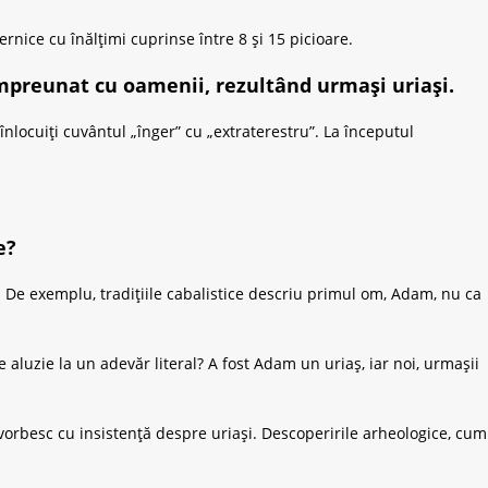
rnice cu înălțimi cuprinse între 8 și 15 picioare.
împreunat cu oamenii, rezultând urmași uriași.
înlocuiți cuvântul „înger” cu „extraterestru”. La începutul
e?
de. De exemplu, tradițiile cabalistice descriu primul om, Adam, nu ca
 aluzie la un adevăr literal? A fost Adam un uriaș, iar noi, urmașii
e vorbesc cu insistență despre uriași. Descoperirile arheologice, cum