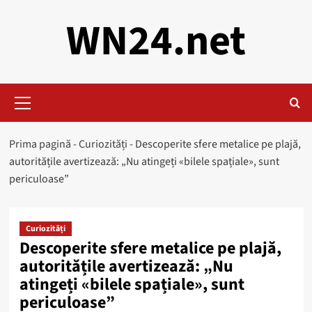
Skip
WN24.net
to
content
Primary
Menu
Prima pagină
-
Curiozități
-
Descoperite sfere metalice pe plajă,
autoritățile avertizează: „Nu atingeți «bilele spațiale», sunt
periculoase”
Curiozități
Descoperite sfere metalice pe plajă,
autoritățile avertizează: „Nu
atingeți «bilele spațiale», sunt
periculoase”