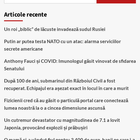
după:
Articole recente
Un roi „biblic” de lăcuste invadează sudul Rusiei
Putin ar putea testa NATO cu un atac: alarma serviciilor
secrete americane
Anthony Fauci și COVID: Imunologul găsit vinovat de sfidarea
Senatului
După 100 de ani, submarinul din Războiul Civil a fost
recuperat. Echipajul era așezat exact în locul în care a murit
Fizicienii cred că au găsit o particulă portal care conectează
lumea noastră la o a cincea dimensiune ascunsă
Un cutremur devastator cu magnitudinea de 7.1 a lovit
Japonia, provocând explozii și prăbușiri
O mamă și-a vândut fiul pentru 3.400 de euro, banii pe care i-a