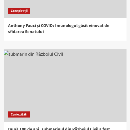
Conspirații
Anthony Fauci și COVID: Imunologul găsit vinovat de
sfidarea Senatului
Curiozități
După 100 de ani, submarinul din Războiul Civil a fost