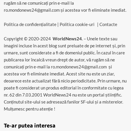
rugăm să ne comunicați prin e-mail la
ro.mondonews24@gmail.com și acestea vor fi eliminate imediat.
Politica de confidențialitate
|
Politica cookie-uri
|
Contacte
Copyright © 2020-2024
WorldNews24
. – Unele texte sau
imagini incluse în acest blog sunt preluate de pe internet și, prin
urmare, sunt considerate a fi de domeniul public. În cazul în care
publicarea lor încalcă vreun drept de autor, vă rugăm să ne
comunicați prin e-mail la
ro.mondonews24@gmail.com
și
acestea vor fi eliminate imediat. Acest site nu este un ziar,
deoarece este actualizat fără nicio periodicitate. Prin urmare, nu
poate fi considerat un produs editorial în conformitate cu legea
nr. 62 din 7.03.2001 WorldNews24 nu este un portal științific.
Conținutul site-ului se adresează fanilor SF-ului și a misterelor.
Mulțumesc pentru atenție !
Te-ar putea interesa