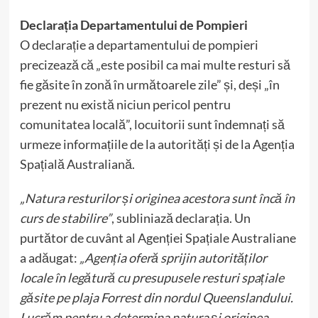
Declarația Departamentului de Pompieri
O declarație a departamentului de pompieri
precizează că „este posibil ca mai multe resturi să
fie găsite în zonă în următoarele zile” și, deși „în
prezent nu există niciun pericol pentru
comunitatea locală”, locuitorii sunt îndemnați să
urmeze informațiile de la autorități și de la Agenția
Spațială Australiană.
„Natura resturilor și originea acestora sunt încă în
curs de stabilire”
, subliniază declarația. Un
purtător de cuvânt al Agenției Spațiale Australiane
a adăugat:
„Agenția oferă sprijin autorităților
locale în legătură cu presupusele resturi spațiale
găsite pe plaja Forrest din nordul Queenslandului.
Lucrăm pentru a determina natura și originea