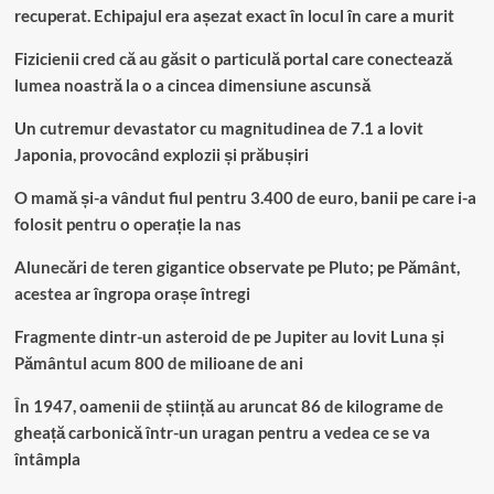
recuperat. Echipajul era așezat exact în locul în care a murit
Fizicienii cred că au găsit o particulă portal care conectează
lumea noastră la o a cincea dimensiune ascunsă
Un cutremur devastator cu magnitudinea de 7.1 a lovit
Japonia, provocând explozii și prăbușiri
O mamă și-a vândut fiul pentru 3.400 de euro, banii pe care i-a
folosit pentru o operație la nas
Alunecări de teren gigantice observate pe Pluto; pe Pământ,
acestea ar îngropa orașe întregi
Fragmente dintr-un asteroid de pe Jupiter au lovit Luna și
Pământul acum 800 de milioane de ani
În 1947, oamenii de știință au aruncat 86 de kilograme de
gheață carbonică într-un uragan pentru a vedea ce se va
întâmpla