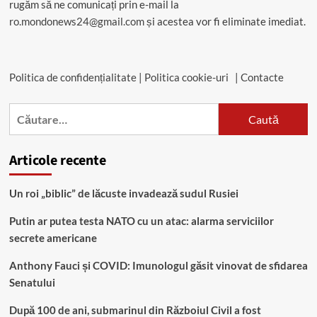
rugăm să ne comunicați prin e-mail la
ro.mondonews24@gmail.com
și acestea vor fi eliminate imediat.
Politica de confidențialitate
|
Politica cookie-uri
|
Contacte
Caută
după:
Articole recente
Un roi „biblic” de lăcuste invadează sudul Rusiei
Putin ar putea testa NATO cu un atac: alarma serviciilor
secrete americane
Anthony Fauci și COVID: Imunologul găsit vinovat de sfidarea
Senatului
După 100 de ani, submarinul din Războiul Civil a fost