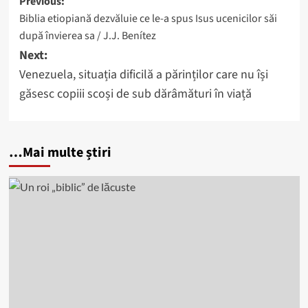
Post
Previous:
Biblia etiopiană dezvăluie ce le-a spus Isus ucenicilor săi
navigation
după învierea sa / J.J. Benítez
Next:
Venezuela, situația dificilă a părinților care nu își
găsesc copiii scoși de sub dărâmături în viață
…Mai multe știri