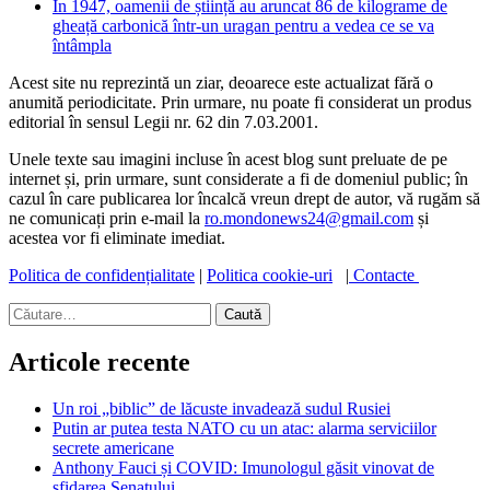
În 1947, oamenii de știință au aruncat 86 de kilograme de
gheață carbonică într-un uragan pentru a vedea ce se va
întâmpla
Acest site nu reprezintă un ziar, deoarece este actualizat fără o
anumită periodicitate. Prin urmare, nu poate fi considerat un produs
editorial în sensul Legii nr. 62 din 7.03.2001.
Unele texte sau imagini incluse în acest blog sunt preluate de pe
internet și, prin urmare, sunt considerate a fi de domeniul public; în
cazul în care publicarea lor încalcă vreun drept de autor, vă rugăm să
ne comunicați prin e-mail la
ro.mondonews24@gmail.com
și
acestea vor fi eliminate imediat.
Politica de confidențialitate
|
Politica cookie-uri
|
Contacte
Caută
după:
Articole recente
Un roi „biblic” de lăcuste invadează sudul Rusiei
Putin ar putea testa NATO cu un atac: alarma serviciilor
secrete americane
Anthony Fauci și COVID: Imunologul găsit vinovat de
sfidarea Senatului