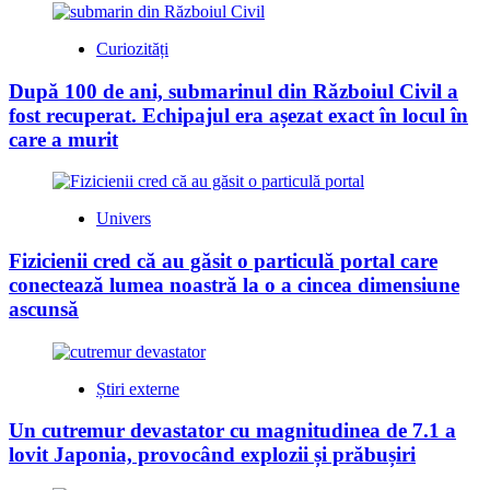
Curiozități
După 100 de ani, submarinul din Războiul Civil a
fost recuperat. Echipajul era așezat exact în locul în
care a murit
Univers
Fizicienii cred că au găsit o particulă portal care
conectează lumea noastră la o a cincea dimensiune
ascunsă
Știri externe
Un cutremur devastator cu magnitudinea de 7.1 a
lovit Japonia, provocând explozii și prăbușiri