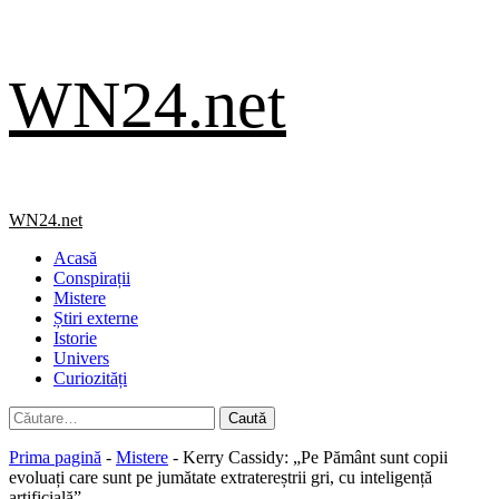
Skip
WN24.net
to
content
Primary
WN24.net
Menu
Acasă
Conspirații
Mistere
Știri externe
Istorie
Univers
Curiozități
Caută
după:
Prima pagină
-
Mistere
-
Kerry Cassidy: „Pe Pământ sunt copii
evoluați care sunt pe jumătate extratereștrii gri, cu inteligență
artificială”