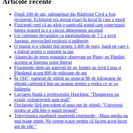
Articole recente
După 100 de ani, submarinul din Războiul Civil a fost
recuperat. Echipajul era așezat exact în locul în care a murit
Fizicienii cred că au găsit o particulă portal care conectează
lumea noastră la o a cincea dimensiune ascunsă
Un cutremur devastator cu magnitudinea de 7.1 a lovit
Japonia, provocând explozii și prăbușiri
O mamă și-a vândut fiul pentru 3.400 de euro, banii pe care i-
a folosit pentru o operație la nas
Alunecări de teren gigantice observate pe Pluto; pe Pământ,
acestea ar îngropa orașe întregi
Fragmente dintr-un asteroid de pe Jupiter au lovit Luna și
Pământul acum 800 de milioane de ani
În 1947, oamenii de știință au aruncat 86 de kilograme de
gheață carbonică într-un uragan pentru a vedea ce se va
întâmpla
Lucrarea finală a profesorului Hawking: ”Dumnezeu nu
există, extratereștrii sunt reali”
Declarație fără precedent al unui om de știință: ”Universul
nostru se află într-o gaură neagră”
Televiziunea maghiară suspendă emisiunile: „Mass-media nu
mai poate minți. Ne cerem scuze pentru că facem acest lucru
ani de zile.”