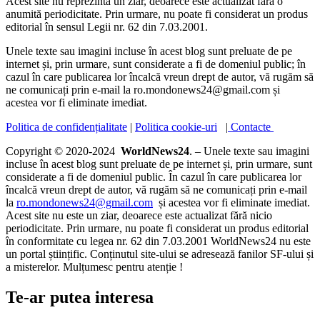
Acest site nu reprezintă un ziar, deoarece este actualizat fără o
anumită periodicitate. Prin urmare, nu poate fi considerat un produs
editorial în sensul Legii nr. 62 din 7.03.2001.
Unele texte sau imagini incluse în acest blog sunt preluate de pe
internet și, prin urmare, sunt considerate a fi de domeniul public; în
cazul în care publicarea lor încalcă vreun drept de autor, vă rugăm să
ne comunicați prin e-mail la ro.mondonews24@gmail.com și
acestea vor fi eliminate imediat.
Politica de confidențialitate
|
Politica cookie-uri
|
Contacte
Copyright © 2020-2024
WorldNews24
. – Unele texte sau imagini
incluse în acest blog sunt preluate de pe internet și, prin urmare, sunt
considerate a fi de domeniul public. În cazul în care publicarea lor
încalcă vreun drept de autor, vă rugăm să ne comunicați prin e-mail
la
ro.mondonews24@gmail.com
și acestea vor fi eliminate imediat.
Acest site nu este un ziar, deoarece este actualizat fără nicio
periodicitate. Prin urmare, nu poate fi considerat un produs editorial
în conformitate cu legea nr. 62 din 7.03.2001 WorldNews24 nu este
un portal științific. Conținutul site-ului se adresează fanilor SF-ului și
a misterelor. Mulțumesc pentru atenție !
Te-ar putea interesa