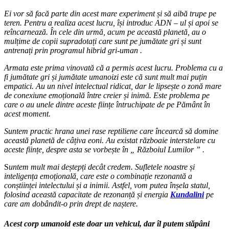
Ei vor să facă parte din acest mare experiment și să aibă trupe pe
teren. Pentru a realiza acest lucru, își introduc ADN – ul și apoi se
reîncarnează. În cele din urmă, acum pe această planetă, au o
mulțime de copii supradotați care sunt pe jumătate gri și sunt
antrenați prin programul hibrid gri-uman .
Armata este prima vinovată că a permis acest lucru. Problema cu a
fi jumătate gri și jumătate umanoizi este că sunt mult mai puțin
empatici. Au un nivel intelectual ridicat, dar le lipsește o zonă mare
de conexiune emoțională între creier și inimă. Este problema pe
care o au unele dintre aceste ființe întruchipate de pe Pământ în
acest moment.
Suntem practic hrana unei rase reptiliene care încearcă să domine
această planetă de câțiva eoni. Au existat războaie interstelare cu
aceste ființe, despre asta se vorbește în „ Războiul Lumilor ” .
S
untem mult mai deștepți decât credem. Sufletele noastre și
inteligența emoțională, care este o combinație rezonantă a
conștiinței intelectului și a inimii. Astfel, vom putea înșela statul,
folosind această capacitate de rezonanță și energia
Kundalini
pe
care am dobândit-o prin drept de naștere.
Acest corp umanoid este doar un vehicul, dar îl putem stăpâni