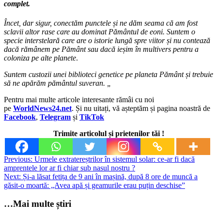
complet.
Încet, dar sigur, conectăm punctele și ne dăm seama că am fost
sclavii altor rase care au dominat Pământul de eoni. Suntem o
specie interstelară care are o istorie lungă spre viitor și nu contează
dacă rămânem pe Pământ sau dacă ieșim în multivers pentru a
coloniza pe alte planete
.
Suntem custozii unei biblioteci genetice pe planeta Pământ și trebuie
să ne apărăm pământul suveran. „
Pentru mai multe articole interesante rămâi cu noi
pe
WorldNews24.net
. Și nu uitați, vă așteptăm și pagina noastră de
Facebook
,
Telegram
și
TikTok
Trimite articolul și prietenilor tăi !
Post
Previous:
Urmele extratereștrilor în sistemul solar: ce-ar fi dacă
amprentele lor ar fi chiar sub nasul nostru ?
navigation
Next:
Și-a lăsat fetița de 9 ani în mașină, după 8 ore de muncă a
găsit-o moartă: „Avea apă și geamurile erau puțin deschise”
…Mai multe știri