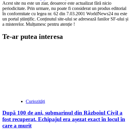
Acest site nu este un ziar, deoarece este actualizat fără nicio
periodicitate. Prin urmare, nu poate fi considerat un produs editorial
în conformitate cu legea nr. 62 din 7.03.2001 WorldNews24 nu este
un portal științific. Conținutul site-ului se adresează fanilor SF-ului și
a misterelor. Mulțumesc pentru atenție !
Te-ar putea interesa
Curiozități
După 100 de ani, submarinul din Războiul Civil a
fost recuperat. Echipajul era așezat exact în locul în
care a murit