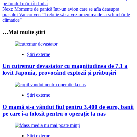
pe fundul mării în India
navigation
Next:
Momente de panică într-un avion care se afla deasupra
orașului Vancouver: ”Trebuie să salvez omenirea de la schimbările
climatice”
…Mai multe știri
Știri externe
Un cutremur devastator cu magnitudinea de 7.1 a
lovit Japonia, provocând explozii și prăbușiri
Știri externe
O mamă și-a vândut fiul pentru 3.400 de euro, banii
pe care i-a folosit pentru o operație la nas
Știri externe