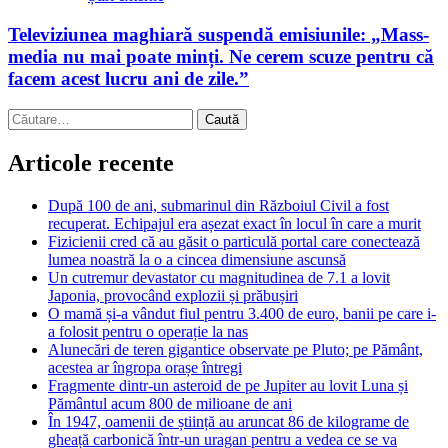
Televiziunea maghiară suspendă emisiunile: „Mass-
media nu mai poate minți. Ne cerem scuze pentru că
facem acest lucru ani de zile.”
Caută
după:
Articole recente
După 100 de ani, submarinul din Războiul Civil a fost
recuperat. Echipajul era așezat exact în locul în care a murit
Fizicienii cred că au găsit o particulă portal care conectează
lumea noastră la o a cincea dimensiune ascunsă
Un cutremur devastator cu magnitudinea de 7.1 a lovit
Japonia, provocând explozii și prăbușiri
O mamă și-a vândut fiul pentru 3.400 de euro, banii pe care i-
a folosit pentru o operație la nas
Alunecări de teren gigantice observate pe Pluto; pe Pământ,
acestea ar îngropa orașe întregi
Fragmente dintr-un asteroid de pe Jupiter au lovit Luna și
Pământul acum 800 de milioane de ani
În 1947, oamenii de știință au aruncat 86 de kilograme de
gheață carbonică într-un uragan pentru a vedea ce se va