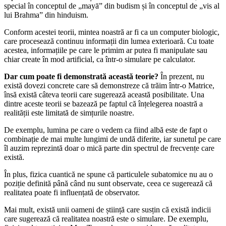
special în conceptul de „mayā” din budism și în conceptul de „vis al
lui Brahma” din hinduism.
Conform acestei teorii, mintea noastră ar fi ca un computer biologic,
care procesează continuu informații din lumea exterioară. Cu toate
acestea, informațiile pe care le primim ar putea fi manipulate sau
chiar create în mod artificial, ca într-o simulare pe calculator.
Dar cum poate fi demonstrată această teorie?
În prezent, nu
există dovezi concrete care să demonstreze că trăim într-o Matrice,
însă există câteva teorii care sugerează această posibilitate. Una
dintre aceste teorii se bazează pe faptul că înțelegerea noastră a
realității este limitată de simțurile noastre.
De exemplu, lumina pe care o vedem ca fiind albă este de fapt o
combinație de mai multe lungimi de undă diferite, iar sunetul pe care
îl auzim reprezintă doar o mică parte din spectrul de frecvențe care
există.
În plus, fizica cuantică ne spune că particulele subatomice nu au o
poziție definită până când nu sunt observate, ceea ce sugerează că
realitatea poate fi influențată de observator.
Mai mult, există unii oameni de știință care susțin că există indicii
care sugerează că realitatea noastră este o simulare. De exemplu,