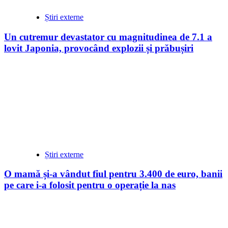
Știri externe
Un cutremur devastator cu magnitudinea de 7.1 a
lovit Japonia, provocând explozii și prăbușiri
Știri externe
O mamă și-a vândut fiul pentru 3.400 de euro, banii
pe care i-a folosit pentru o operație la nas