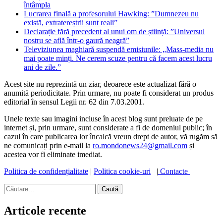
întâmpla
Lucrarea finală a profesorului Hawking: ”Dumnezeu nu
există, extratereștrii sunt reali”
Declarație fără precedent al unui om de știință: ”Universul
nostru se află într-o gaură neagră”
Televiziunea maghiară suspendă emisiunile: „Mass-media nu
mai poate minți. Ne cerem scuze pentru că facem acest lucru
ani de zile.”
Acest site nu reprezintă un ziar, deoarece este actualizat fără o
anumită periodicitate. Prin urmare, nu poate fi considerat un produs
editorial în sensul Legii nr. 62 din 7.03.2001.
Unele texte sau imagini incluse în acest blog sunt preluate de pe
internet și, prin urmare, sunt considerate a fi de domeniul public; în
cazul în care publicarea lor încalcă vreun drept de autor, vă rugăm să
ne comunicați prin e-mail la
ro.mondonews24@gmail.com
și
acestea vor fi eliminate imediat.
Politica de confidențialitate
|
Politica cookie-uri
|
Contacte
Caută
după:
Articole recente