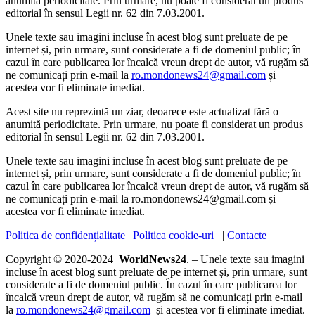
anumită periodicitate. Prin urmare, nu poate fi considerat un produs
editorial în sensul Legii nr. 62 din 7.03.2001.
Unele texte sau imagini incluse în acest blog sunt preluate de pe
internet și, prin urmare, sunt considerate a fi de domeniul public; în
cazul în care publicarea lor încalcă vreun drept de autor, vă rugăm să
ne comunicați prin e-mail la
ro.mondonews24@gmail.com
și
acestea vor fi eliminate imediat.
Acest site nu reprezintă un ziar, deoarece este actualizat fără o
anumită periodicitate. Prin urmare, nu poate fi considerat un produs
editorial în sensul Legii nr. 62 din 7.03.2001.
Unele texte sau imagini incluse în acest blog sunt preluate de pe
internet și, prin urmare, sunt considerate a fi de domeniul public; în
cazul în care publicarea lor încalcă vreun drept de autor, vă rugăm să
ne comunicați prin e-mail la ro.mondonews24@gmail.com și
acestea vor fi eliminate imediat.
Politica de confidențialitate
|
Politica cookie-uri
|
Contacte
Copyright © 2020-2024
WorldNews24
. – Unele texte sau imagini
incluse în acest blog sunt preluate de pe internet și, prin urmare, sunt
considerate a fi de domeniul public. În cazul în care publicarea lor
încalcă vreun drept de autor, vă rugăm să ne comunicați prin e-mail
la
ro.mondonews24@gmail.com
și acestea vor fi eliminate imediat.