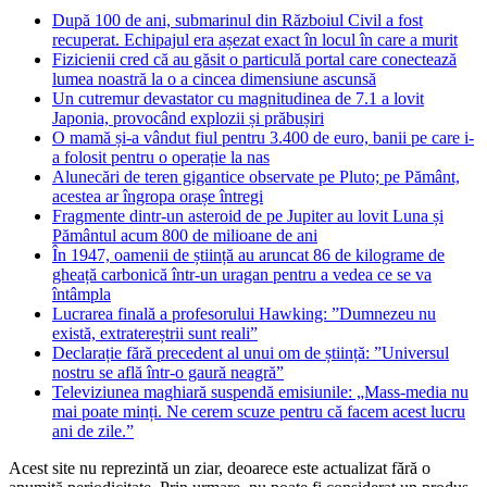
După 100 de ani, submarinul din Războiul Civil a fost
recuperat. Echipajul era așezat exact în locul în care a murit
Fizicienii cred că au găsit o particulă portal care conectează
lumea noastră la o a cincea dimensiune ascunsă
Un cutremur devastator cu magnitudinea de 7.1 a lovit
Japonia, provocând explozii și prăbușiri
O mamă și-a vândut fiul pentru 3.400 de euro, banii pe care i-
a folosit pentru o operație la nas
Alunecări de teren gigantice observate pe Pluto; pe Pământ,
acestea ar îngropa orașe întregi
Fragmente dintr-un asteroid de pe Jupiter au lovit Luna și
Pământul acum 800 de milioane de ani
În 1947, oamenii de știință au aruncat 86 de kilograme de
gheață carbonică într-un uragan pentru a vedea ce se va
întâmpla
Lucrarea finală a profesorului Hawking: ”Dumnezeu nu
există, extratereștrii sunt reali”
Declarație fără precedent al unui om de știință: ”Universul
nostru se află într-o gaură neagră”
Televiziunea maghiară suspendă emisiunile: „Mass-media nu
mai poate minți. Ne cerem scuze pentru că facem acest lucru
ani de zile.”
Acest site nu reprezintă un ziar, deoarece este actualizat fără o