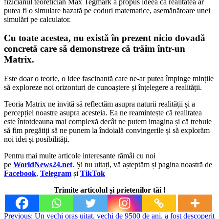
fizicianul teoretician Max Tegmark a propus ideea că realitatea ar
putea fi o simulare bazată pe coduri matematice, asemănătoare unei
simulări pe calculator.
Cu toate acestea, nu există în prezent nicio dovadă
concretă care să demonstreze că trăim într-un
Matrix.
Este doar o teorie, o idee fascinantă care ne-ar putea împinge mințile
să exploreze noi orizonturi de cunoaștere și înțelegere a realității.
Teoria Matrix ne invită să reflectăm asupra naturii realității și a
percepției noastre asupra acesteia. Ea ne reamintește că realitatea
este întotdeauna mai complexă decât ne putem imagina și că trebuie
să fim pregătiți să ne punem la îndoială convingerile și să explorăm
noi idei și posibilități.
Pentru mai multe articole interesante rămâi cu noi
pe
WorldNews24.net
. Și nu uitați, vă așteptăm și pagina noastră de
Facebook
,
Telegram
și
TikTok
Trimite articolul și prietenilor tăi !
Post
Previous:
Un vechi oraș uitat, vechi de 9500 de ani, a fost descoperit