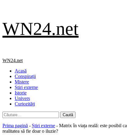
Skip
WN24.net
to
content
Primary
WN24.net
Menu
Acasă
Conspirații
Mistere
Știri externe
Istorie
Univers
Curiozități
Caută
după:
Prima pagină
-
Știri externe
-
Matrix în viața reală: este posibil ca
realitatea să fie doar o iluzie?