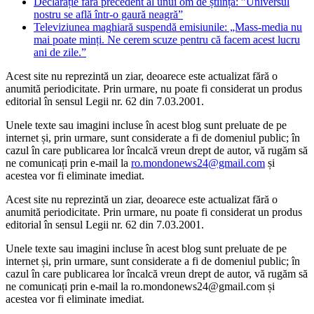
Declarație fără precedent al unui om de știință: ”Universul
nostru se află într-o gaură neagră”
Televiziunea maghiară suspendă emisiunile: „Mass-media nu
mai poate minți. Ne cerem scuze pentru că facem acest lucru
ani de zile.”
Acest site nu reprezintă un ziar, deoarece este actualizat fără o
anumită periodicitate. Prin urmare, nu poate fi considerat un produs
editorial în sensul Legii nr. 62 din 7.03.2001.
Unele texte sau imagini incluse în acest blog sunt preluate de pe
internet și, prin urmare, sunt considerate a fi de domeniul public; în
cazul în care publicarea lor încalcă vreun drept de autor, vă rugăm să
ne comunicați prin e-mail la
ro.mondonews24@gmail.com
și
acestea vor fi eliminate imediat.
Acest site nu reprezintă un ziar, deoarece este actualizat fără o
anumită periodicitate. Prin urmare, nu poate fi considerat un produs
editorial în sensul Legii nr. 62 din 7.03.2001.
Unele texte sau imagini incluse în acest blog sunt preluate de pe
internet și, prin urmare, sunt considerate a fi de domeniul public; în
cazul în care publicarea lor încalcă vreun drept de autor, vă rugăm să
ne comunicați prin e-mail la ro.mondonews24@gmail.com și
acestea vor fi eliminate imediat.