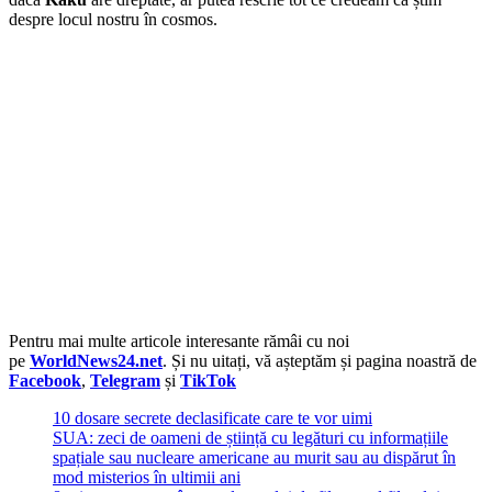
despre locul nostru în cosmos.
Pentru mai multe articole interesante rămâi cu noi
pe
WorldNews24.net
. Și nu uitați, vă așteptăm și pagina noastră de
Facebook
,
Telegram
și
TikTok
10 dosare secrete declasificate care te vor uimi
SUA: zeci de oameni de știință cu legături cu informațiile
spațiale sau nucleare americane au murit sau au dispărut în
mod misterios în ultimii ani