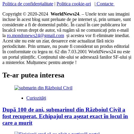
Politica de confidențialitate
|
Politica cookie-uri
|
Contacte
Copyright © 2020-2024
WorldNews24
. – Unele texte sau imagini
incluse în acest blog sunt preluate de pe internet și, prin urmare, sunt
considerate a fi de domeniul public. În cazul în care publicarea lor
încalcă vreun drept de autor, vă rugăm să ne comunicați prin e-mail
la
ro.mondonews24@gmail.com
și acestea vor fi eliminate imediat.
Acest site nu este un ziar, deoarece este actualizat fără nicio
periodicitate. Prin urmare, nu poate fi considerat un produs editorial
în conformitate cu legea nr. 62 din 7.03.2001 WorldNews24 nu este
un portal științific. Conținutul site-ului se adresează fanilor SF-ului și
a misterelor. Mulțumesc pentru atenție !
Te-ar putea interesa
Curiozități
După 100 de ani, submarinul din Războiul Civil a
fost recuperat. Echipajul era așezat exact în locul în
care a murit