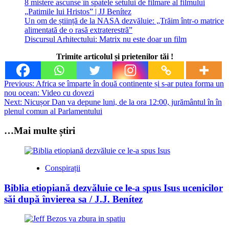
8 mistere ascunse în spatele setului de filmare al filmului
„Patimile lui Hristos” | JJ Benítez
Un om de știință de la NASA dezvăluie: „Trăim într-o matrice
alimentată de o rasă extraterestră”
Discursul Arhitectului: Matrix nu este doar un film
Trimite articolul și prietenilor tăi !
Post
Previous:
Africa se împarte în două continente și s-ar putea forma un
nou ocean: Video cu dovezi
navigation
Next:
Nicușor Dan va depune luni, de la ora 12:00, jurământul în în
plenul comun al Parlamentului
…Mai multe știri
Conspirații
Biblia etiopiană dezvăluie ce le-a spus Isus ucenicilor
săi după învierea sa / J.J. Benítez