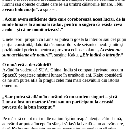
lumini sau obiecte ciudate care le-au umbrit călătoriile lunare.
„Nu
aveau halucinații”,
a spus el.
„Acum avem suficiente date care coroborează acest lucru, de la
sonde lunare la anomalii radar, pentru a sugera că există ceva
acolo – și că ne monitorizează.”
Unele teorii propun că Luna ar putea fi goală la interior sau cel puțin
parțial construită, datorită răspunsurilor sale seismice neobișnuite și
poziționării perfecte pentru a provoca eclipse solare.
„Acestea nu
sunt accidente ale naturii”,
susține Kaku.
„Ele indică o intenție.”
O nouă eră a dezvăluirii?
Având în vedere că SUA, China, India și companii private precum
SpaceX
pregătesc misiuni lunare în următorii ani, Kaku consideră
că ne-am putea afla în pragul celei mai mari dezvăluiri din istoria
omenirii.
„S-ar putea să aflăm în curând că nu suntem singuri – și că
Luna a fost un martor tăcut sau un participant la această
poveste de la bun început.”
Pe măsură ce tot mai multe națiuni își îndreaptă atenția către Lună,
adevărul ar putea începe în sfârșit să iasă la iveală – un adevăr care,
dacă
Kaku
are dreptate, ar putea rescrie tot ce credeam că știm