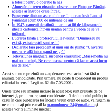
a folosit pentru o operație la nas
Alunecări de teren gigantice observate pe Pluto; pe Pământ,
acestea ar îngropa orașe întregi
Fragmente dintr-un asteroid de pe Jupiter au lovit Luna și
Pământul acum 800 de milioane de ani
În 1947, oamenii de știință au aruncat 86 de kilograme de
gheață carbonică într-un uragan pentru a vedea ce se va
întâmpla
Lucrarea finală a profesorului Hawking: ”Dumnezeu nu
există, extratereștrii sunt reali”
Declarație fără precedent al unui om de știință: ”Universul
nostru se află într-o gaură neagră”
Televiziunea maghiară suspendă emisiunile: „Mass-media nu
mai poate minți. Ne cerem scuze pentru că facem acest lucru
ani de zile.”
Acest site nu reprezintă un ziar, deoarece este actualizat fără o
anumită periodicitate. Prin urmare, nu poate fi considerat un produs
editorial în sensul Legii nr. 62 din 7.03.2001.
Unele texte sau imagini incluse în acest blog sunt preluate de pe
internet și, prin urmare, sunt considerate a fi de domeniul public; în
cazul în care publicarea lor încalcă vreun drept de autor, vă rugăm să
ne comunicați prin e-mail la
ro.mondonews24@gmail.com
și
acestea vor fi eliminate imediat.