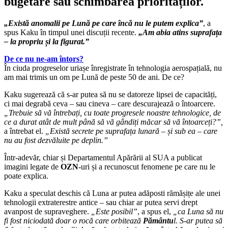
bugetare sau schimbarea priorităților.
„Există anomalii pe Lună pe care încă nu le putem explica”
, a
spus Kaku în timpul unei discuții recente.
„Am abia atins suprafața
– la propriu și la figurat.”
De ce nu ne-am întors?
În ciuda progreselor uriașe înregistrate în tehnologia aerospațială, nu
am mai trimis un om pe Lună de peste 50 de ani. De ce?
Kaku sugerează că s-ar putea să nu se datoreze lipsei de capacități,
ci mai degrabă ceva – sau cineva – care descurajează o întoarcere.
„Trebuie să vă întrebați, cu toate progresele noastre tehnologice, de
ce a durat atât de mult până să vă gândiți măcar să vă întoarceți?”,
a întrebat el.
„Există secrete pe suprafața lunară – și sub ea – care
nu au fost dezvăluite pe deplin.”
Într-adevăr, chiar și Departamentul Apărării al SUA a publicat
imagini legate de
OZN
-uri și a recunoscut fenomene pe care nu le
poate explica.
Kaku a speculat deschis că Luna ar putea adăposti rămășițe ale unei
tehnologii extraterestre antice – sau chiar ar putea servi drept
avanpost de supraveghere.
„Este posibil”
, a spus el,
„ca Luna să nu
fi fost niciodată doar o rocă care orbitează
Pământu
l. S-ar putea să