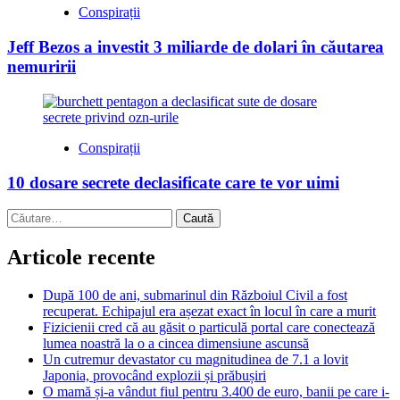
Conspirații
Jeff Bezos a investit 3 miliarde de dolari în căutarea
nemuririi
Conspirații
10 dosare secrete declasificate care te vor uimi
Caută
după:
Articole recente
După 100 de ani, submarinul din Războiul Civil a fost
recuperat. Echipajul era așezat exact în locul în care a murit
Fizicienii cred că au găsit o particulă portal care conectează
lumea noastră la o a cincea dimensiune ascunsă
Un cutremur devastator cu magnitudinea de 7.1 a lovit
Japonia, provocând explozii și prăbușiri
O mamă și-a vândut fiul pentru 3.400 de euro, banii pe care i-