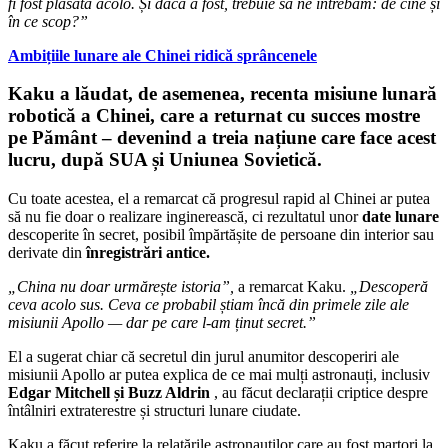
fi fost plasată acolo. Și dacă a fost, trebuie să ne întrebăm: de cine și
în ce scop?”
Ambițiile lunare ale Chinei ridică sprâncenele
Kaku a lăudat, de asemenea, recenta misiune lunară
robotică a Chinei, care a returnat cu succes mostre
pe Pământ – devenind a treia națiune care face acest
lucru, după SUA și Uniunea Sovietică.
Cu toate acestea, el a remarcat că progresul rapid al Chinei ar putea
să nu fie doar o realizare inginerească, ci rezultatul unor
date lunare
descoperite în secret, posibil împărtășite de persoane din interior sau
derivate din
înregistrări antice.
„China nu doar urmărește istoria”,
a remarcat Kaku.
„Descoperă
ceva acolo sus. Ceva ce probabil știam încă din primele zile ale
misiunii Apollo — dar pe care l-am ținut secret.”
El a sugerat chiar că secretul din jurul anumitor descoperiri ale
misiunii Apollo ar putea explica de ce mai mulți astronauți, inclusiv
Edgar Mitchell și Buzz Aldrin
, au făcut declarații criptice despre
întâlniri extraterestre și structuri lunare ciudate.
Kaku a făcut referire la relatările astronauților care au fost martori la