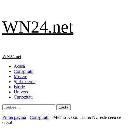
Skip
WN24.net
to
content
Primary
WN24.net
Menu
Acasă
Conspirații
Mistere
Știri externe
Istorie
Univers
Curiozități
Caută
după:
Prima pagină
-
Conspirații
-
Michio Kaku: „Luna NU este ceea ce
crezi!”