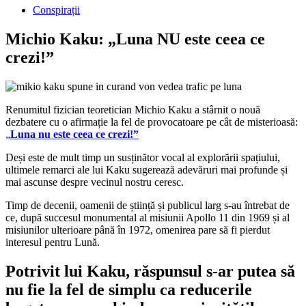
Conspirații
Michio Kaku: „Luna NU este ceea ce
crezi!”
Renumitul fizician teoretician Michio Kaku a stârnit o nouă
dezbatere cu o afirmație la fel de provocatoare pe cât de misterioasă:
„
Luna nu este ceea ce crezi!”
Deși este de mult timp un susținător vocal al explorării spațiului,
ultimele remarci ale lui Kaku sugerează adevăruri mai profunde și
mai ascunse despre vecinul nostru ceresc.
Timp de decenii, oamenii de știință și publicul larg s-au întrebat de
ce, după succesul monumental al misiunii Apollo 11 din 1969 și al
misiunilor ulterioare până în 1972, omenirea pare să fi pierdut
interesul pentru Lună.
Potrivit lui Kaku, răspunsul s-ar putea să
nu fie la fel de simplu ca reducerile