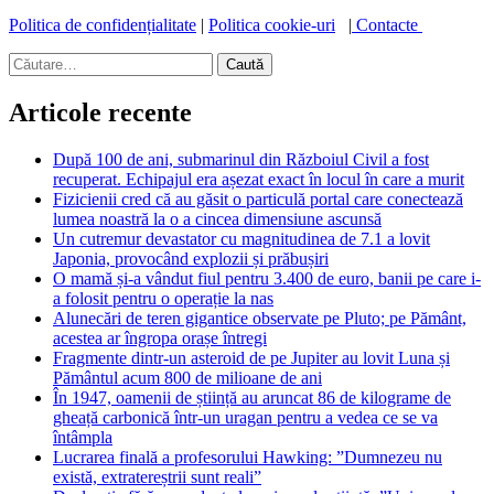
Politica de confidențialitate
|
Politica cookie-uri
|
Contacte
Caută
după:
Articole recente
După 100 de ani, submarinul din Războiul Civil a fost
recuperat. Echipajul era așezat exact în locul în care a murit
Fizicienii cred că au găsit o particulă portal care conectează
lumea noastră la o a cincea dimensiune ascunsă
Un cutremur devastator cu magnitudinea de 7.1 a lovit
Japonia, provocând explozii și prăbușiri
O mamă și-a vândut fiul pentru 3.400 de euro, banii pe care i-
a folosit pentru o operație la nas
Alunecări de teren gigantice observate pe Pluto; pe Pământ,
acestea ar îngropa orașe întregi
Fragmente dintr-un asteroid de pe Jupiter au lovit Luna și
Pământul acum 800 de milioane de ani
În 1947, oamenii de știință au aruncat 86 de kilograme de
gheață carbonică într-un uragan pentru a vedea ce se va
întâmpla
Lucrarea finală a profesorului Hawking: ”Dumnezeu nu
există, extratereștrii sunt reali”