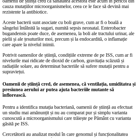
oamenii de știință cred că sănătatea acestora este acum în pericol din
cauza mutațiilor microorganismelor, ceea ce le face să devină mai
rezistente la antibiotice.
Aceste bacterii sunt asociate cu boli grave, cum ar fi o boală a
sângelui întâlnită la sugari, numită sepsis neonatal. Enterobacter
bugandensis poate duce, de asemenea, la boli ale tractului urinar, ale
pielii și ale țesuturilor moi, precum și la endocardită, o inflamație
care apare la nivelul inimii.
Potrivit oamenilor de știință, condițiile extreme de pe ISS, cum ar fi
nivelurile mai ridicate de dioxid de carbon, gravitația scăzută și
radiațiile solare, au determinat bacteriile să sufere mutații pentru a
supraviețui.
Oamenii de știință cred, de asemenea, că ventilația, umiditatea și
presiunea aerului ar putea ajuta bacteriile mutante să
înflorească.
Pentru a identifica mutația bacteriană, oamenii de știință au efectuat
un studiu mai amănunțit și nu au comparat pur și simplu varianta
cunoscută a microorganismului care trăiește pe Pământ cu varianta
găsită pe ISS.
Cercetătorii au analizat modul în care genomul și funcționalitatea