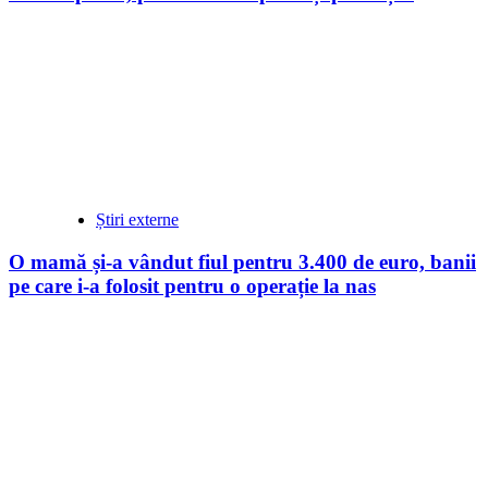
Știri externe
O mamă și-a vândut fiul pentru 3.400 de euro, banii
pe care i-a folosit pentru o operație la nas