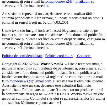
ne comunicați prin e-mail la
ro.mondonews24@gmail.com
și
acestea vor fi eliminate imediat.
Acest site nu reprezintă un ziar, deoarece este actualizat fără o
anumită periodicitate. Prin urmare, nu poate fi considerat un produs
editorial în sensul Legii nr. 62 din 7.03.2001.
Unele texte sau imagini incluse în acest blog sunt preluate de pe
internet și, prin urmare, sunt considerate a fi de domeniul public; în
cazul în care publicarea lor încalcă vreun drept de autor, vă rugăm să
ne comunicați prin e-mail la ro.mondonews24@gmail.com și
acestea vor fi eliminate imediat.
Politica de confidențialitate
|
Politica cookie-uri
|
Contacte
Copyright © 2020-2024
WorldNews24
. – Unele texte sau imagini
incluse în acest blog sunt preluate de pe internet și, prin urmare, sunt
considerate a fi de domeniul public. În cazul în care publicarea lor
încalcă vreun drept de autor, vă rugăm să ne comunicați prin e-mail
la
ro.mondonews24@gmail.com
și acestea vor fi eliminate imediat.
Acest site nu este un ziar, deoarece este actualizat fără nicio
periodicitate. Prin urmare, nu poate fi considerat un produs editorial
în conformitate cu legea nr. 62 din 7.03.2001 WorldNews24 nu este
un portal științific. Conținutul site-ului se adresează fanilor SF-ului și
a misterelor. Mulțumesc pentru atenție !