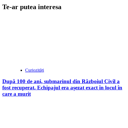
Te-ar putea interesa
Curiozități
După 100 de ani, submarinul din Războiul Civil a
fost recuperat. Echipajul era așezat exact în locul în
care a murit