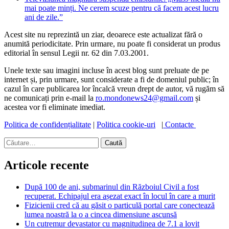
mai poate minți. Ne cerem scuze pentru că facem acest lucru
ani de zile.”
Acest site nu reprezintă un ziar, deoarece este actualizat fără o
anumită periodicitate. Prin urmare, nu poate fi considerat un produs
editorial în sensul Legii nr. 62 din 7.03.2001.
Unele texte sau imagini incluse în acest blog sunt preluate de pe
internet și, prin urmare, sunt considerate a fi de domeniul public; în
cazul în care publicarea lor încalcă vreun drept de autor, vă rugăm să
ne comunicați prin e-mail la
ro.mondonews24@gmail.com
și
acestea vor fi eliminate imediat.
Politica de confidențialitate
|
Politica cookie-uri
|
Contacte
Caută
după:
Articole recente
După 100 de ani, submarinul din Războiul Civil a fost
recuperat. Echipajul era așezat exact în locul în care a murit
Fizicienii cred că au găsit o particulă portal care conectează
lumea noastră la o a cincea dimensiune ascunsă
Un cutremur devastator cu magnitudinea de 7.1 a lovit