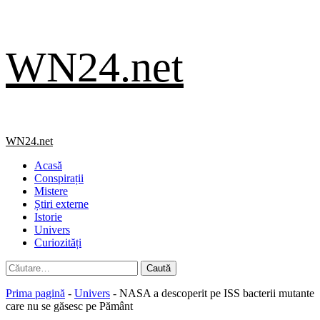
Skip
WN24.net
to
content
Primary
WN24.net
Menu
Acasă
Conspirații
Mistere
Știri externe
Istorie
Univers
Curiozități
Caută
după:
Prima pagină
-
Univers
-
NASA a descoperit pe ISS bacterii mutante
care nu se găsesc pe Pământ