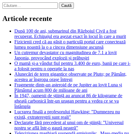
Caută
după:
Articole recente
După 100 de ani, submarinul din Războiul Civil a fost
recuperat. Echipajul era așezat exact în locul în care a murit
Fizicienii cred că au găsit o particulă portal care conectează
lumea noastră la o a cincea dimensiune ascunsă
Un cutremur devastator cu magnitudinea de 7.1 a lovit
Japonia, provocând explozii și prăbușiri
O mamă și-a vândut fiul pentru 3.400 de euro, banii pe care i-
a folosit pentru o operație la nas
Alunecări de teren gigantice observate pe Pluto; pe Pământ,
acestea ar îngropa orașe întregi
Fragmente dintr-un asteroid de pe Jupiter au lovit Luna și
Pământul acum 800 de milioane de ani
În 1947, oamenii de știință au aruncat 86 de kilograme de
gheață carbonică într-un uragan pentru a vedea ce se va
întâmpla
Lucrarea finală a profesorului Hawking: ”Dumnezeu nu
există, extratereștrii sunt reali”
Declarație fără precedent al unui om de știință: ”Universul
nostru se află într-o gaură neagră”
Televiziunea maghiară suspendă emisiunile: „Mass-media nu