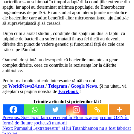
bacteriilor s-au schimbat în timpul adaptării la condițiile extreme din
spațiu, iar apoi au determinat mărimea populației de Enterobacter
bugandensis de pe ISS. Ei au studiat apoi interacțiunile metabolice
ale bacteriilor care aduc beneficii altor microorganisme, ajutându-le
să supraviețuiască și să crească.
După cum a arătat studiul, condițiile din spațiu au dus la faptul că
tulpinile de bacterii au suferit mutații în așa fel încât au devenit
diferite din punct de vedere genetic și funcțional față de cele care
trăiesc pe Pământ.
Oamenii de știință au descoperit că bacteriile mutante au gene
complet diferite, ceea ce contribuie la rezistența lor la diferite
antibiotice.
Pentru mai multe articole interesante rămâi cu noi
pe
WorldNews24.net
/
Telegram
/
Google News
. Și nu uitați, vă
așteptăm și pagina noastră de
Facebook
!
Trimite articolul și prietenilor tăi !
Post
Previous:
Spectacol fără precedent în Florida: apariția unui OZN în
formă de fluture șochează martorii
navigation
Next:
Pumnalul „extraterestru” al lui Tutankhamon nu a fost fabricat
în Egipt