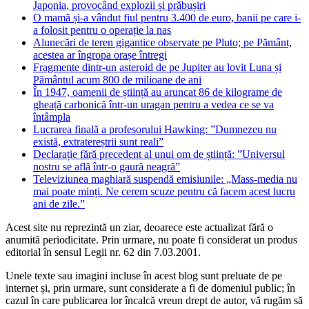
Japonia, provocând explozii și prăbușiri
O mamă și-a vândut fiul pentru 3.400 de euro, banii pe care i-
a folosit pentru o operație la nas
Alunecări de teren gigantice observate pe Pluto; pe Pământ,
acestea ar îngropa orașe întregi
Fragmente dintr-un asteroid de pe Jupiter au lovit Luna și
Pământul acum 800 de milioane de ani
În 1947, oamenii de știință au aruncat 86 de kilograme de
gheață carbonică într-un uragan pentru a vedea ce se va
întâmpla
Lucrarea finală a profesorului Hawking: ”Dumnezeu nu
există, extratereștrii sunt reali”
Declarație fără precedent al unui om de știință: ”Universul
nostru se află într-o gaură neagră”
Televiziunea maghiară suspendă emisiunile: „Mass-media nu
mai poate minți. Ne cerem scuze pentru că facem acest lucru
ani de zile.”
Acest site nu reprezintă un ziar, deoarece este actualizat fără o
anumită periodicitate. Prin urmare, nu poate fi considerat un produs
editorial în sensul Legii nr. 62 din 7.03.2001.
Unele texte sau imagini incluse în acest blog sunt preluate de pe
internet și, prin urmare, sunt considerate a fi de domeniul public; în
cazul în care publicarea lor încalcă vreun drept de autor, vă rugăm să