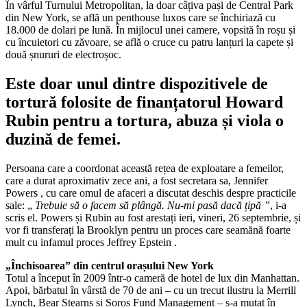
În vârful Turnului Metropolitan, la doar câțiva pași de Central Park
din New York, se află un penthouse luxos care se închiriază cu
18.000 de dolari pe lună. În mijlocul unei camere, vopsită în roșu și
cu încuietori cu zăvoare, se află o cruce cu patru lanțuri la capete și
două șnururi de electroșoc.
Este doar unul dintre dispozitivele de
tortură folosite de finanțatorul Howard
Rubin pentru a tortura, abuza și viola o
duzină de femei.
Persoana care a coordonat această rețea de exploatare a femeilor,
care a durat aproximativ zece ani, a fost secretara sa, Jennifer
Powers , cu care omul de afaceri a discutat deschis despre practicile
sale: „
Trebuie să o facem să plângă. Nu-mi pasă dacă țipă ”
, i-a
scris el. Powers și Rubin au fost arestați ieri, vineri, 26 septembrie, și
vor fi transferați la Brooklyn pentru un proces care seamănă foarte
mult cu infamul proces Jeffrey Epstein .
„Închisoarea” din centrul orașului New York
Totul a început în 2009 într-o cameră de hotel de lux din Manhattan.
Apoi, bărbatul în vârstă de 70 de ani – cu un trecut ilustru la Merrill
Lynch, Bear Stearns și Soros Fund Management – s-a mutat în