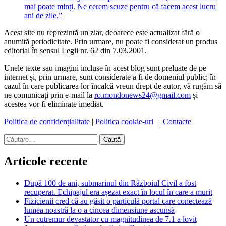
mai poate minți. Ne cerem scuze pentru că facem acest lucru
ani de zile.”
Acest site nu reprezintă un ziar, deoarece este actualizat fără o
anumită periodicitate. Prin urmare, nu poate fi considerat un produs
editorial în sensul Legii nr. 62 din 7.03.2001.
Unele texte sau imagini incluse în acest blog sunt preluate de pe
internet și, prin urmare, sunt considerate a fi de domeniul public; în
cazul în care publicarea lor încalcă vreun drept de autor, vă rugăm să
ne comunicați prin e-mail la
ro.mondonews24@gmail.com
și
acestea vor fi eliminate imediat.
Politica de confidențialitate
|
Politica cookie-uri
|
Contacte
Caută
după:
Articole recente
După 100 de ani, submarinul din Războiul Civil a fost
recuperat. Echipajul era așezat exact în locul în care a murit
Fizicienii cred că au găsit o particulă portal care conectează
lumea noastră la o a cincea dimensiune ascunsă
Un cutremur devastator cu magnitudinea de 7.1 a lovit