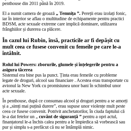
penthouse din 2011 până în 2019.
El a numit camera de groază
„ Temnița ”.
Pereții erau izolați fonic,
iar în interior se aflau o multitudine de echipamente pentru practici
BDSM, acte sexuale extreme care implică dominare, utilizarea
frânghiilor și durerea ca plăcere.
În cazul lui Rubin, însă, practicile ar fi depășit cu
mult ceea ce fusese convenit cu femeile pe care le-a
întâlnit.
Rolul lui Powers: zborurile, glumele și înțelegerile pentru a
asigura tăcerea
Sistemul era bine pus la punct. Ținta erau femeile cu probleme
legate de droguri, alcool sau financiare . Acestea erau transportate cu
avionul la New York cu promisiunea unor bani în schimbul unor
acte sexuale.
În penthouse, după ce consumau alcool și droguri pentru a se amorți
și a „simți mai puțină durere”, erau supuse unor violențe mult peste
ceea ce fusese convenit. Potrivit anchetatorilor, în ciuda faptului că
le-a dat fetelor un „
cuvânt de siguranță ”
pentru a opri actul,
finanțatorul le-a închis calea pentru a le împiedica să vorbească sau
pur și simplu s-a prefăcut că nu se întâmplă nimic.