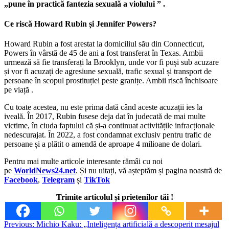
„pune în practică fantezia sexuală a violului ” .
Ce riscă Howard Rubin și Jennifer Powers?
Howard Rubin a fost arestat la domiciliul său din Connecticut,
Powers în vârstă de 45 de ani a fost transferat în Texas. Ambii
urmează să fie transferați la Brooklyn, unde vor fi puși sub acuzare
și vor fi acuzați de agresiune sexuală, trafic sexual și transport de
persoane în scopul prostituției peste granițe. Ambii riscă închisoare
pe viață .
Cu toate acestea, nu este prima dată când aceste acuzații ies la
iveală. În 2017, Rubin fusese deja dat în judecată de mai multe
victime, în ciuda faptului că și-a continuat activitățile infracționale
nedescurajat. În 2022, a fost condamnat exclusiv pentru trafic de
persoane și a plătit o amendă de aproape 4 milioane de dolari.
Pentru mai multe articole interesante rămâi cu noi
pe
WorldNews24.net
. Și nu uitați, vă așteptăm și pagina noastră de
Facebook
,
Telegram
și
TikTok
Trimite articolul și prietenilor tăi !
Post
Previous:
Michio Kaku: „Inteligența artificială a descoperit mesajul