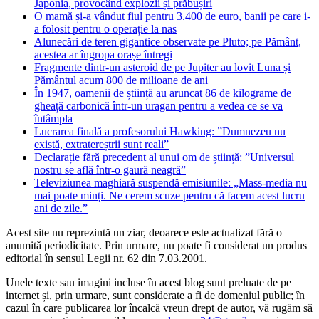
Japonia, provocând explozii și prăbușiri
O mamă și-a vândut fiul pentru 3.400 de euro, banii pe care i-
a folosit pentru o operație la nas
Alunecări de teren gigantice observate pe Pluto; pe Pământ,
acestea ar îngropa orașe întregi
Fragmente dintr-un asteroid de pe Jupiter au lovit Luna și
Pământul acum 800 de milioane de ani
În 1947, oamenii de știință au aruncat 86 de kilograme de
gheață carbonică într-un uragan pentru a vedea ce se va
întâmpla
Lucrarea finală a profesorului Hawking: ”Dumnezeu nu
există, extratereștrii sunt reali”
Declarație fără precedent al unui om de știință: ”Universul
nostru se află într-o gaură neagră”
Televiziunea maghiară suspendă emisiunile: „Mass-media nu
mai poate minți. Ne cerem scuze pentru că facem acest lucru
ani de zile.”
Acest site nu reprezintă un ziar, deoarece este actualizat fără o
anumită periodicitate. Prin urmare, nu poate fi considerat un produs
editorial în sensul Legii nr. 62 din 7.03.2001.
Unele texte sau imagini incluse în acest blog sunt preluate de pe
internet și, prin urmare, sunt considerate a fi de domeniul public; în
cazul în care publicarea lor încalcă vreun drept de autor, vă rugăm să