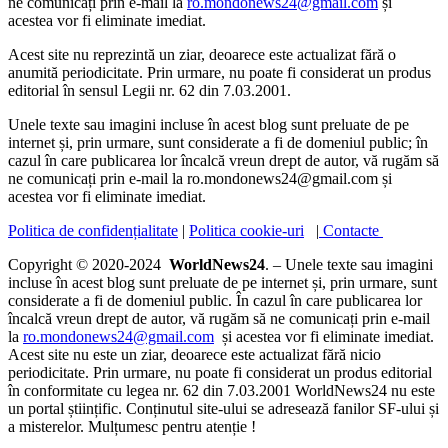
ne comunicați prin e-mail la
ro.mondonews24@gmail.com
și
acestea vor fi eliminate imediat.
Acest site nu reprezintă un ziar, deoarece este actualizat fără o
anumită periodicitate. Prin urmare, nu poate fi considerat un produs
editorial în sensul Legii nr. 62 din 7.03.2001.
Unele texte sau imagini incluse în acest blog sunt preluate de pe
internet și, prin urmare, sunt considerate a fi de domeniul public; în
cazul în care publicarea lor încalcă vreun drept de autor, vă rugăm să
ne comunicați prin e-mail la ro.mondonews24@gmail.com și
acestea vor fi eliminate imediat.
Politica de confidențialitate
|
Politica cookie-uri
|
Contacte
Copyright © 2020-2024
WorldNews24
. – Unele texte sau imagini
incluse în acest blog sunt preluate de pe internet și, prin urmare, sunt
considerate a fi de domeniul public. În cazul în care publicarea lor
încalcă vreun drept de autor, vă rugăm să ne comunicați prin e-mail
la
ro.mondonews24@gmail.com
și acestea vor fi eliminate imediat.
Acest site nu este un ziar, deoarece este actualizat fără nicio
periodicitate. Prin urmare, nu poate fi considerat un produs editorial
în conformitate cu legea nr. 62 din 7.03.2001 WorldNews24 nu este
un portal științific. Conținutul site-ului se adresează fanilor SF-ului și
a misterelor. Mulțumesc pentru atenție !