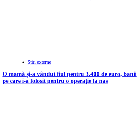
Știri externe
O mamă și-a vândut fiul pentru 3.400 de euro, banii
pe care i-a folosit pentru o operație la nas