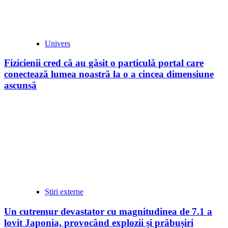
Univers
Fizicienii cred că au găsit o particulă portal care
conectează lumea noastră la o a cincea dimensiune
ascunsă
Știri externe
Un cutremur devastator cu magnitudinea de 7.1 a
lovit Japonia, provocând explozii și prăbușiri