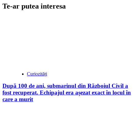
Te-ar putea interesa
Curiozități
După 100 de ani, submarinul din Războiul Civil a
fost recuperat. Echipajul era așezat exact în locul în
care a murit