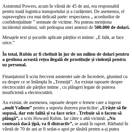
Asistentul Powers, acum în vârstă de 45 de ani, era responsabil
pentru toată logistica transportului și a curățeniei. De asemenea, el
supraveghea cea mai delicată parte: respectarea „ acordurilor de
confidențialitate ” semnate de victime. Nu puteau menționa
incidentul nimănui, sub pedeapsa unei amenzi de
500.000 de dolari.
Mesajele text și șocurile aplicate părților ei intime: „E falit, ar face
orice.”
În total, Rubin ar fi cheltuit în jur de un milion de dolari pentru
a gestiona această rețea ilegală de prostituție și violență pentru
uz personal.
Finanțatorul îi scria frecvent asistentei sale de încredere, glumind cu
ea despre ce se întâmpla în „Temniță”. Au existat rapoarte despre
electrocutări ale părților intime , cu plângeri legate de puterea
insuficientă a electrocutării.
Au existat, de asemenea, rapoarte despre o femeie care a ingerat
„mult Valium”
pentru a suporta durerea practicilor:
„Urăște să fie
supusă, dar este falită și va face orice . Trebuie să o facem să
plângă”,
a scris Howard Rubin. Iar către o altă victimă:
„Nu
contează dacă țipă, va fi distractiv”,
se arată în raport. Bărbatul în
vârstă de 70 de ani ar fi sedat-o apoi pe tânără pentru a-și putea