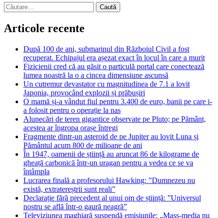
Caută
după:
Articole recente
După 100 de ani, submarinul din Războiul Civil a fost
recuperat. Echipajul era așezat exact în locul în care a murit
Fizicienii cred că au găsit o particulă portal care conectează
lumea noastră la o a cincea dimensiune ascunsă
Un cutremur devastator cu magnitudinea de 7.1 a lovit
Japonia, provocând explozii și prăbușiri
O mamă și-a vândut fiul pentru 3.400 de euro, banii pe care i-
a folosit pentru o operație la nas
Alunecări de teren gigantice observate pe Pluto; pe Pământ,
acestea ar îngropa orașe întregi
Fragmente dintr-un asteroid de pe Jupiter au lovit Luna și
Pământul acum 800 de milioane de ani
În 1947, oamenii de știință au aruncat 86 de kilograme de
gheață carbonică într-un uragan pentru a vedea ce se va
întâmpla
Lucrarea finală a profesorului Hawking: ”Dumnezeu nu
există, extratereștrii sunt reali”
Declarație fără precedent al unui om de știință: ”Universul
nostru se află într-o gaură neagră”
Televiziunea maghiară suspendă emisiunile: „Mass-media nu