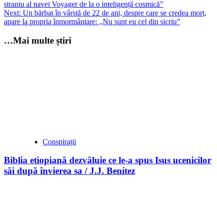
straniu al navei Voyager de la o inteligență cosmică”
navigation
Next:
Un bărbat în vârstă de 22 de ani, despre care se credea mort,
apare la propria înmormântare: „Nu sunt eu cel din sicriu”
…Mai multe știri
Conspirații
Biblia etiopiană dezvăluie ce le-a spus Isus ucenicilor
săi după învierea sa / J.J. Benítez