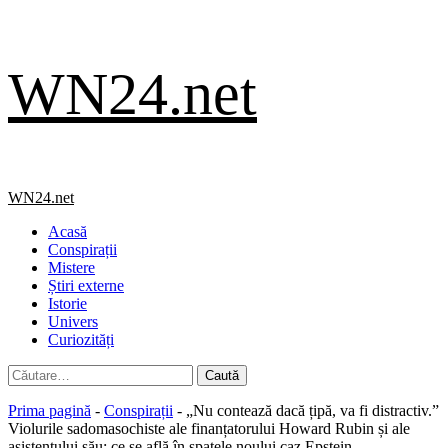
Skip
WN24.net
to
content
Primary
WN24.net
Menu
Acasă
Conspirații
Mistere
Știri externe
Istorie
Univers
Curiozități
Caută
după:
Prima pagină
-
Conspirații
-
„Nu contează dacă țipă, va fi distractiv.”
Violurile sadomasochiste ale finanțatorului Howard Rubin și ale
asistentului său: ce se află în spatele noului caz Epstein