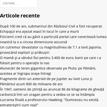
Articole recente
După 100 de ani, submarinul din Războiul Civil a fost recuperat.
Echipajul era așezat exact în locul în care a murit
Fizicienii cred că au găsit o particulă portal care conectează lumea
noastră la o a cincea dimensiune ascunsă
Un cutremur devastator cu magnitudinea de 7.1 a lovit Japonia,
provocând explozii și prăbușiri
O mamă și-a vândut fiul pentru 3.400 de euro, banii pe care i-a
folosit pentru o operație la nas
Alunecări de teren gigantice observate pe Pluto; pe Pământ,
acestea ar îngropa orașe întregi
Fragmente dintr-un asteroid de pe Jupiter au lovit Luna și
Pământul acum 800 de milioane de ani
În 1947, oamenii de știință au aruncat 86 de kilograme de gheață
carbonică într-un uragan pentru a vedea ce se va întâmpla
Lucrarea finală a profesorului Hawking: ”Dumnezeu nu există,
extratereștrii sunt reali”