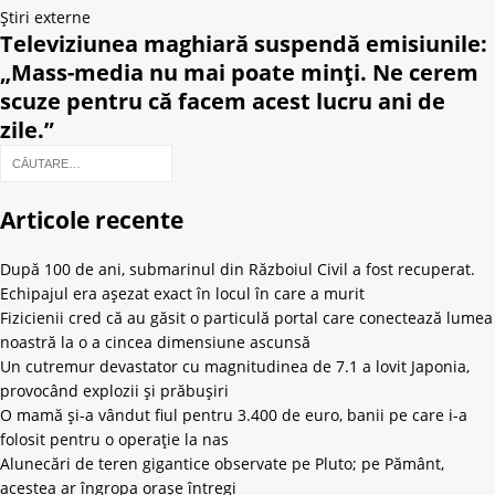
Știri externe
Televiziunea maghiară suspendă emisiunile:
„Mass-media nu mai poate minți. Ne cerem
scuze pentru că facem acest lucru ani de
zile.”
Articole recente
După 100 de ani, submarinul din Războiul Civil a fost recuperat.
Echipajul era așezat exact în locul în care a murit
Fizicienii cred că au găsit o particulă portal care conectează lumea
noastră la o a cincea dimensiune ascunsă
Un cutremur devastator cu magnitudinea de 7.1 a lovit Japonia,
provocând explozii și prăbușiri
O mamă și-a vândut fiul pentru 3.400 de euro, banii pe care i-a
folosit pentru o operație la nas
Alunecări de teren gigantice observate pe Pluto; pe Pământ,
acestea ar îngropa orașe întregi