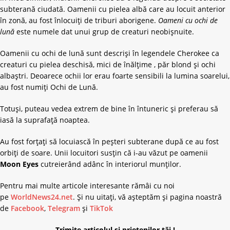
subterană ciudată. Oamenii cu pielea albă care au locuit anterior
în zonă, au fost înlocuiți de triburi aborigene.
Oameni cu ochi de
lună
este numele dat unui grup de creaturi neobișnuite.
Oamenii cu ochi de lună sunt descriși în legendele Cherokee ca
creaturi cu pielea deschisă, mici de înălțime , păr blond și ochi
albaștri. Deoarece ochii lor erau foarte sensibili la lumina soarelui,
au fost numiți Ochi de Lună.
Totuși, puteau vedea extrem de bine în întuneric și preferau să
iasă la suprafață noaptea.
Au fost forțați să locuiască în peșteri subterane după ce au fost
orbiți de soare. Unii locuitori susțin că i-au văzut pe oamenii
Moon Eyes
cutreierând adânc în interiorul munților.
Pentru mai multe articole interesante rămâi cu noi
pe
WorldNews24.net
. Și nu uitați, vă așteptăm și pagina noastră
de
Facebook
,
Telegram
și
TikTok
Trimite articolul și prietenilor tăi !