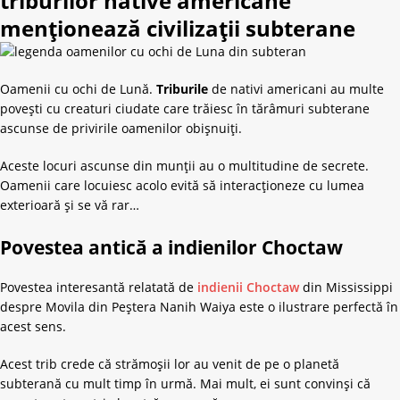
triburilor native americane
menționează civilizații subterane
Oamenii cu ochi de Lună.
Triburile
de nativi americani au multe
povești cu creaturi ciudate care trăiesc în tărâmuri subterane
ascunse de privirile oamenilor obișnuiți.
Aceste locuri ascunse din munții au o multitudine de secrete.
Oamenii care locuiesc acolo evită să interacționeze cu lumea
exterioară și se vă rar…
Povestea antică a indienilor Choctaw
Povestea interesantă relatată de
indienii Choctaw
din Mississippi
despre Movila din Peștera Nanih Waiya este o ilustrare perfectă în
acest sens.
Acest trib crede că strămoșii lor au venit de pe o planetă
subterană cu mult timp în urmă. Mai mult, ei sunt convinși că