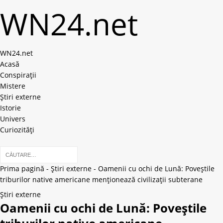
WN24.net
WN24.net
Acasă
Conspirații
Mistere
Știri externe
Istorie
Univers
Curiozități
Prima pagină
-
Știri externe
-
Oamenii cu ochi de Lună: Poveștile
triburilor native americane menționează civilizații subterane
Știri externe
Oamenii cu ochi de Lună: Poveștile