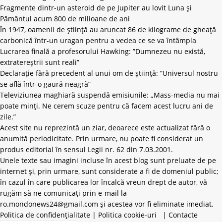
Fragmente dintr-un asteroid de pe Jupiter au lovit Luna și
Pământul acum 800 de milioane de ani
În 1947, oamenii de știință au aruncat 86 de kilograme de gheață
carbonică într-un uragan pentru a vedea ce se va întâmpla
Lucrarea finală a profesorului Hawking: ”Dumnezeu nu există,
extratereștrii sunt reali”
Declarație fără precedent al unui om de știință: ”Universul nostru
se află într-o gaură neagră”
Televiziunea maghiară suspendă emisiunile: „Mass-media nu mai
poate minți. Ne cerem scuze pentru că facem acest lucru ani de
zile.”
Acest site nu reprezintă un ziar, deoarece este actualizat fără o
anumită periodicitate. Prin urmare, nu poate fi considerat un
produs editorial în sensul Legii nr. 62 din 7.03.2001.
Unele texte sau imagini incluse în acest blog sunt preluate de pe
internet și, prin urmare, sunt considerate a fi de domeniul public;
în cazul în care publicarea lor încalcă vreun drept de autor, vă
rugăm să ne comunicați prin e-mail la
ro.mondonews24@gmail.com
și acestea vor fi eliminate imediat.
Politica de confidențialitate
|
Politica cookie-uri
|
Contacte