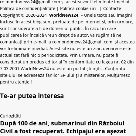
ro.mondonews24@gmail.com și acestea vor fi eliminate imediat.
Politica de confidențialitate
|
Politica cookie-uri
|
Contacte
Copyright © 2020-2024
WorldNews24
. – Unele texte sau imagini
incluse în acest blog sunt preluate de pe internet și, prin urmare,
sunt considerate a fi de domeniul public. În cazul în care
publicarea lor încalcă vreun drept de autor, vă rugăm să ne
comunicați prin e-mail la
ro.mondonews24@gmail.com
și acestea
vor fi eliminate imediat. Acest site nu este un ziar, deoarece este
actualizat fără nicio periodicitate. Prin urmare, nu poate fi
considerat un produs editorial în conformitate cu legea nr. 62 din
7.03.2001 WorldNews24 nu este un portal științific. Conținutul
site-ului se adresează fanilor SF-ului și a misterelor. Mulțumesc
pentru atenție !
Te-ar putea interesa
Curiozități
După 100 de ani, submarinul din Războiul
Civil a fost recuperat. Echipajul era așezat