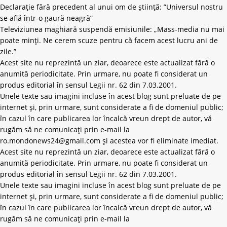
Declarație fără precedent al unui om de știință: ”Universul nostru
se află într-o gaură neagră”
Televiziunea maghiară suspendă emisiunile: „Mass-media nu mai
poate minți. Ne cerem scuze pentru că facem acest lucru ani de
zile.”
Acest site nu reprezintă un ziar, deoarece este actualizat fără o
anumită periodicitate. Prin urmare, nu poate fi considerat un
produs editorial în sensul Legii nr. 62 din 7.03.2001.
Unele texte sau imagini incluse în acest blog sunt preluate de pe
internet și, prin urmare, sunt considerate a fi de domeniul public;
în cazul în care publicarea lor încalcă vreun drept de autor, vă
rugăm să ne comunicați prin e-mail la
ro.mondonews24@gmail.com
și acestea vor fi eliminate imediat.
Acest site nu reprezintă un ziar, deoarece este actualizat fără o
anumită periodicitate. Prin urmare, nu poate fi considerat un
produs editorial în sensul Legii nr. 62 din 7.03.2001.
Unele texte sau imagini incluse în acest blog sunt preluate de pe
internet și, prin urmare, sunt considerate a fi de domeniul public;
în cazul în care publicarea lor încalcă vreun drept de autor, vă
rugăm să ne comunicați prin e-mail la