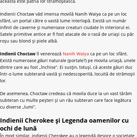
aceasta este patria lor strămoșească.
Indienii Choctaw văd imensa movilă Nanih Waiya ca pe un loc
sfânt, un portal către o vastă lume interlopă. Există un număr
infinit de caverne și numeroase creaturi ciudate în interiorul ei.
Satele primitive antice ar fi fost atacate de o rasă de uriași cu păr
roșu sau blond și piele albă.
Indienii Choctaw
îl venerează
Nanih Waiya
ca pe un loc sfânt.
Există numeroase
găuri
naturale (portale?) pe movila uriașă, unele
dintre care au fost „închise”. Ei susțin, totuși, că aceste găuri duc
într-o lume subterană vastă și nedescoperită, locuită de strămoșii
lor.
De asemenea, Choctaw credeau că movila duce la un vast tărâm
subteran cu multe peșteri și un râu subteran care face legătura
cu diverse „lumi”.
Indienii Cherokee și Legenda oamenilor cu
ochi de lună
În mod similar, indienii Cherokee au o legendă despre o societate