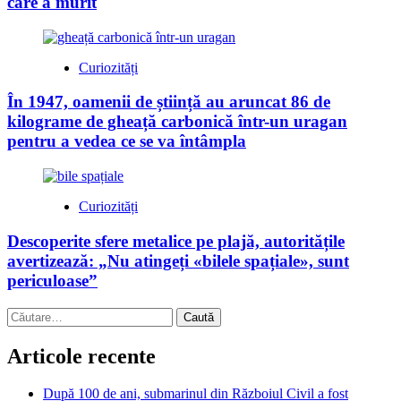
care a murit
Curiozități
În 1947, oamenii de știință au aruncat 86 de
kilograme de gheață carbonică într-un uragan
pentru a vedea ce se va întâmpla
Curiozități
Descoperite sfere metalice pe plajă, autoritățile
avertizează: „Nu atingeți «bilele spațiale», sunt
periculoase”
Caută
după:
Articole recente
După 100 de ani, submarinul din Războiul Civil a fost