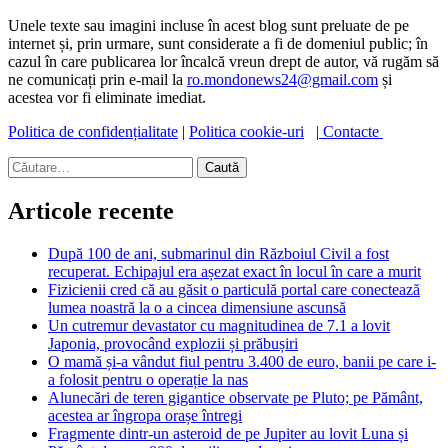
Unele texte sau imagini incluse în acest blog sunt preluate de pe
internet și, prin urmare, sunt considerate a fi de domeniul public; în
cazul în care publicarea lor încalcă vreun drept de autor, vă rugăm să
ne comunicați prin e-mail la
ro.mondonews24@gmail.com
și
acestea vor fi eliminate imediat.
Politica de confidențialitate
|
Politica cookie-uri
|
Contacte
Caută
după:
Articole recente
După 100 de ani, submarinul din Războiul Civil a fost
recuperat. Echipajul era așezat exact în locul în care a murit
Fizicienii cred că au găsit o particulă portal care conectează
lumea noastră la o a cincea dimensiune ascunsă
Un cutremur devastator cu magnitudinea de 7.1 a lovit
Japonia, provocând explozii și prăbușiri
O mamă și-a vândut fiul pentru 3.400 de euro, banii pe care i-
a folosit pentru o operație la nas
Alunecări de teren gigantice observate pe Pluto; pe Pământ,
acestea ar îngropa orașe întregi
Fragmente dintr-un asteroid de pe Jupiter au lovit Luna și