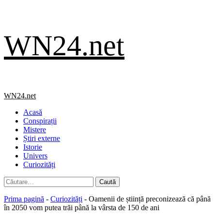
Skip
WN24.net
to
content
Primary
WN24.net
Menu
Acasă
Conspirații
Mistere
Știri externe
Istorie
Univers
Curiozități
Caută
după:
Prima pagină
-
Curiozități
-
Oamenii de știință preconizează că până
în 2050 vom putea trăi până la vârsta de 150 de ani