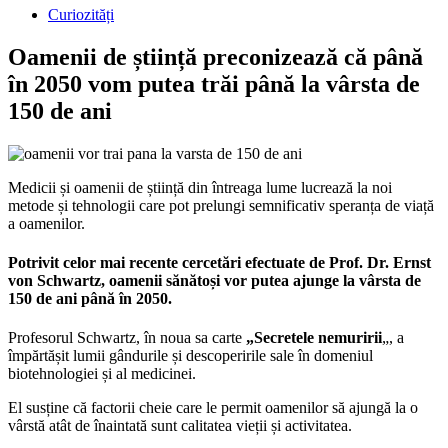
Curiozități
Oamenii de știință preconizează că până
în 2050 vom putea trăi până la vârsta de
150 de ani
Medicii și oamenii de știință din întreaga lume lucrează la noi
metode și tehnologii care pot prelungi semnificativ speranța de viață
a oamenilor.
Potrivit celor mai recente cercetări efectuate de Prof. Dr. Ernst
von Schwartz, oamenii sănătoși vor putea ajunge la vârsta de
150 de ani până în 2050.
Profesorul Schwartz, în noua sa carte
„Secretele nemuririi
„, a
împărtășit lumii gândurile și descoperirile sale în domeniul
biotehnologiei și al medicinei.
El susține că factorii cheie care le permit oamenilor să ajungă la o
vârstă atât de înaintată sunt calitatea vieții și activitatea.