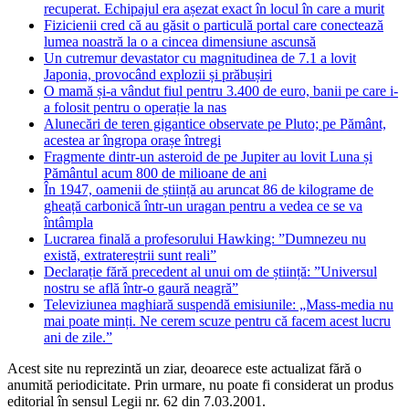
recuperat. Echipajul era așezat exact în locul în care a murit
Fizicienii cred că au găsit o particulă portal care conectează
lumea noastră la o a cincea dimensiune ascunsă
Un cutremur devastator cu magnitudinea de 7.1 a lovit
Japonia, provocând explozii și prăbușiri
O mamă și-a vândut fiul pentru 3.400 de euro, banii pe care i-
a folosit pentru o operație la nas
Alunecări de teren gigantice observate pe Pluto; pe Pământ,
acestea ar îngropa orașe întregi
Fragmente dintr-un asteroid de pe Jupiter au lovit Luna și
Pământul acum 800 de milioane de ani
În 1947, oamenii de știință au aruncat 86 de kilograme de
gheață carbonică într-un uragan pentru a vedea ce se va
întâmpla
Lucrarea finală a profesorului Hawking: ”Dumnezeu nu
există, extratereștrii sunt reali”
Declarație fără precedent al unui om de știință: ”Universul
nostru se află într-o gaură neagră”
Televiziunea maghiară suspendă emisiunile: „Mass-media nu
mai poate minți. Ne cerem scuze pentru că facem acest lucru
ani de zile.”
Acest site nu reprezintă un ziar, deoarece este actualizat fără o
anumită periodicitate. Prin urmare, nu poate fi considerat un produs
editorial în sensul Legii nr. 62 din 7.03.2001.