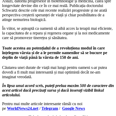
Astăzi, datorită progreselor în biotehnologie și medicină, calea spre
longevitate devine din ce în ce mai reală. Publicația doctorului
Schwartz descrie cele mai recente realizări progresiste și ne arată
perspectiva creșterii speranței de viață și chiar posibilitatea de a
atinge nemurirea biologică.
În viitor, se așteaptă ca oamenii să aibă acces la terapii mai eficiente,
la capacitatea de a repara și regenera organe și la noi medicamente
care să promoveze tinerețea și sănătatea.
Toate acestea au potențialul de a revoluționa modul în care
înțelegem vârsta și de a le permite oamenilor să se bucure pe
deplin de viață până la vârsta de 150 de ani.
Căutarea unei durate de viață mai lungi pentru oameni s-ar putea
dovedi a fi mult mai interesantă și mai optimistă decât ne-am
imaginat vreodată.
În lipsa unui acord scris, puteți prelua maxim 500 de caractere din
acest articol dacă precizați sursa și dacă inserați vizibil linkul
articolului.
Pentru mai multe articole interesante rămâi cu noi
pe
WorldNews24.net
/
Telegram
/
Google News