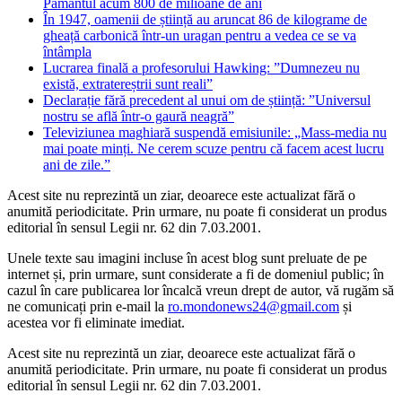
Pământul acum 800 de milioane de ani
În 1947, oamenii de știință au aruncat 86 de kilograme de
gheață carbonică într-un uragan pentru a vedea ce se va
întâmpla
Lucrarea finală a profesorului Hawking: ”Dumnezeu nu
există, extratereștrii sunt reali”
Declarație fără precedent al unui om de știință: ”Universul
nostru se află într-o gaură neagră”
Televiziunea maghiară suspendă emisiunile: „Mass-media nu
mai poate minți. Ne cerem scuze pentru că facem acest lucru
ani de zile.”
Acest site nu reprezintă un ziar, deoarece este actualizat fără o
anumită periodicitate. Prin urmare, nu poate fi considerat un produs
editorial în sensul Legii nr. 62 din 7.03.2001.
Unele texte sau imagini incluse în acest blog sunt preluate de pe
internet și, prin urmare, sunt considerate a fi de domeniul public; în
cazul în care publicarea lor încalcă vreun drept de autor, vă rugăm să
ne comunicați prin e-mail la
ro.mondonews24@gmail.com
și
acestea vor fi eliminate imediat.
Acest site nu reprezintă un ziar, deoarece este actualizat fără o
anumită periodicitate. Prin urmare, nu poate fi considerat un produs
editorial în sensul Legii nr. 62 din 7.03.2001.