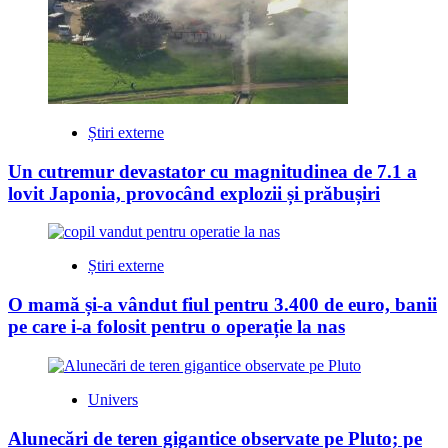
Știri externe
Un cutremur devastator cu magnitudinea de 7.1 a
lovit Japonia, provocând explozii și prăbușiri
Știri externe
O mamă și-a vândut fiul pentru 3.400 de euro, banii
pe care i-a folosit pentru o operație la nas
Univers
Alunecări de teren gigantice observate pe Pluto; pe