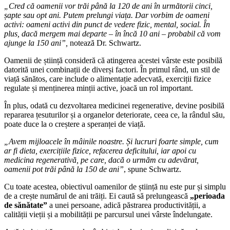
„Cred că oamenii vor trăi până la 120 de ani în următorii cinci,
șapte sau opt ani. Putem prelungi viața. Dar vorbim de oameni
activi: oameni activi din punct de vedere fizic, mental, social. În
plus, dacă mergem mai departe – în încă 10 ani – probabil că vom
ajunge la 150 ani”,
notează Dr. Schwartz.
Oamenii de știință consideră că atingerea acestei vârste este posibilă
datorită unei combinații de diverși factori. În primul rând, un stil de
viață sănătos, care include o alimentație adecvată, exerciții fizice
regulate și menținerea minții active, joacă un rol important.
În plus, odată cu dezvoltarea medicinei regenerative, devine posibilă
repararea țesuturilor și a organelor deteriorate, ceea ce, la rândul său,
poate duce la o creștere a speranței de viață.
„Avem mijloacele în mâinile noastre. Și lucruri foarte simple, cum
ar fi dieta, exercițiile fizice, refacerea deficitului, iar apoi cu
medicina regenerativă, pe care, dacă o urmăm cu adevărat,
oamenii pot trăi până la 150 de ani”
, spune Schwartz.
Cu toate acestea, obiectivul oamenilor de știință nu este pur și simplu
de a crește numărul de ani trăiți. Ei caută să prelungească
„perioada
de sănătate”
a unei persoane, adică păstrarea productivității, a
calității vieții și a mobilității pe parcursul unei vârste îndelungate.