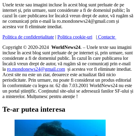
Unele texte sau imagini incluse în acest blog sunt preluate de pe
internet și, prin urmare, sunt considerate a fi de domeniul public; în
cazul în care publicarea lor încalcă vreun drept de autor, vă rugăm să
ne comunicați prin e-mail la ro.mondonews24@gmail.com și
acestea vor fi eliminate imediat.
Politica de confidențialitate
|
Politica cookie-uri
|
Contacte
Copyright © 2020-2024
WorldNews24
. – Unele texte sau imagini
incluse în acest blog sunt preluate de pe internet și, prin urmare, sunt
considerate a fi de domeniul public. În cazul în care publicarea lor
încalcă vreun drept de autor, vă rugăm să ne comunicați prin e-mail
la
ro.mondonews24@gmail.com
și acestea vor fi eliminate imediat.
Acest site nu este un ziar, deoarece este actualizat fără nicio
periodicitate. Prin urmare, nu poate fi considerat un produs editorial
în conformitate cu legea nr. 62 din 7.03.2001 WorldNews24 nu este
un portal științific. Conținutul site-ului se adresează fanilor SF-ului și
a misterelor. Mulțumesc pentru atenție !
Te-ar putea interesa