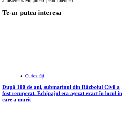
a misterelor. Mulțumesc pentru atenție !
Te-ar putea interesa
Curiozități
După 100 de ani, submarinul din Războiul Civil a
fost recuperat. Echipajul era așezat exact în locul în
care a murit