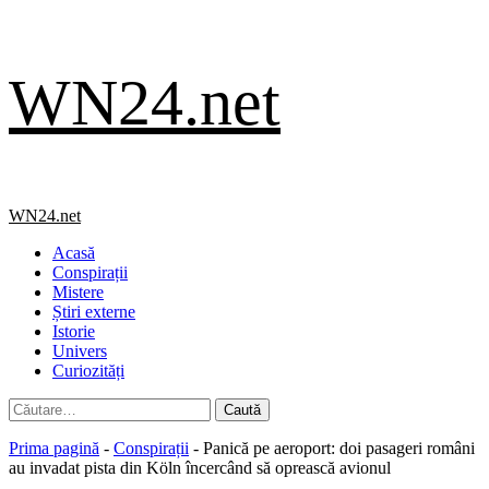
Skip
WN24.net
to
content
Primary
WN24.net
Menu
Acasă
Conspirații
Mistere
Știri externe
Istorie
Univers
Curiozități
Caută
după:
Prima pagină
-
Conspirații
-
Panică pe aeroport: doi pasageri români
au invadat pista din Köln încercând să oprească avionul