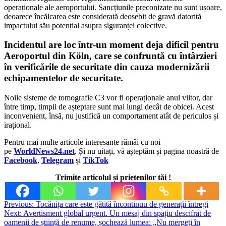
operaționale ale aeroportului. Sancțiunile preconizate nu sunt ușoare,
deoarece încălcarea este considerată deosebit de gravă datorită
impactului său potențial asupra siguranței colective.
Incidentul are loc într-un moment deja dificil pentru
Aeroportul din Köln, care se confruntă cu întârzieri
în verificările de securitate din cauza modernizării
echipamentelor de securitate.
Noile sisteme de tomografie C3 vor fi operaționale anul viitor, dar
între timp, timpii de așteptare sunt mai lungi decât de obicei. Acest
inconvenient, însă, nu justifică un comportament atât de periculos și
irațional.
Pentru mai multe articole interesante rămâi cu noi
pe
WorldNews24.net
. Și nu uitați, vă așteptăm și pagina noastră de
Facebook
,
Telegram
și
TikTok
Trimite articolul și prietenilor tăi !
Post
Previous:
Tocănița care este gătită încontinuu de generații întregi
Next:
Avertisment global urgent. Un mesaj din spațiu descifrat de
navigation
oamenii de știință de renume, șochează lumea: „Nu mergeți în