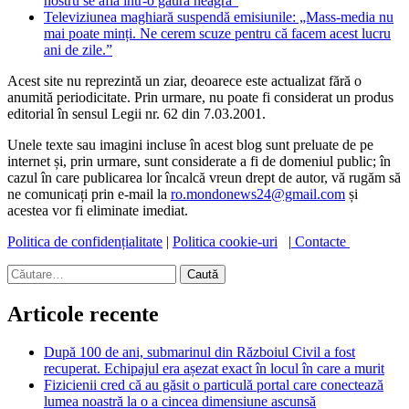
nostru se află într-o gaură neagră”
Televiziunea maghiară suspendă emisiunile: „Mass-media nu
mai poate minți. Ne cerem scuze pentru că facem acest lucru
ani de zile.”
Acest site nu reprezintă un ziar, deoarece este actualizat fără o
anumită periodicitate. Prin urmare, nu poate fi considerat un produs
editorial în sensul Legii nr. 62 din 7.03.2001.
Unele texte sau imagini incluse în acest blog sunt preluate de pe
internet și, prin urmare, sunt considerate a fi de domeniul public; în
cazul în care publicarea lor încalcă vreun drept de autor, vă rugăm să
ne comunicați prin e-mail la
ro.mondonews24@gmail.com
și
acestea vor fi eliminate imediat.
Politica de confidențialitate
|
Politica cookie-uri
|
Contacte
Caută
după:
Articole recente
După 100 de ani, submarinul din Războiul Civil a fost
recuperat. Echipajul era așezat exact în locul în care a murit
Fizicienii cred că au găsit o particulă portal care conectează
lumea noastră la o a cincea dimensiune ascunsă