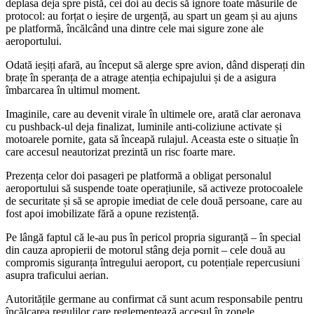
deplasa deja spre pistă, cei doi au decis să ignore toate măsurile de
protocol: au forțat o ieșire de urgență, au spart un geam și au ajuns
pe platformă, încălcând una dintre cele mai sigure zone ale
aeroportului.
Odată ieșiți afară, au început să alerge spre avion, dând disperați din
brațe în speranța de a atrage atenția echipajului și de a asigura
îmbarcarea în ultimul moment.
Imaginile, care au devenit virale în ultimele ore, arată clar aeronava
cu pushback-ul deja finalizat, luminile anti-coliziune activate și
motoarele pornite, gata să înceapă rulajul. Aceasta este o situație în
care accesul neautorizat prezintă un risc foarte mare.
Prezența celor doi pasageri pe platformă a obligat personalul
aeroportului să suspende toate operațiunile, să activeze protocoalele
de securitate și să se apropie imediat de cele două persoane, care au
fost apoi imobilizate fără a opune rezistență.
Pe lângă faptul că le-au pus în pericol propria siguranță – în special
din cauza apropierii de motorul stâng deja pornit – cele două au
compromis siguranța întregului aeroport, cu potențiale repercusiuni
asupra traficului aerian.
Autoritățile germane au confirmat că sunt acum responsabile pentru
încălcarea regulilor care reglementează accesul în zonele