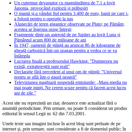
Un cutremur devastator cu magnitudinea de 7.1 a lovit
Japonia, provocând explozii și prăbușiri
O mamă și-a vândut fiul pentru 3.400 de euro, banii pe care i-
a folosit pentru o operație la nas
Alunecări de teren gigantice observate pe Pluto; pe Pământ,
acestea ar îngropa orașe întregi
Fragmente dintr-un asteroid de pe Jupiter au lovit Luna și
Pământul acum 800 de milioane de ani
În 1947, oamenii de știință au aruncat 86 de kilograme de
gheață carbonică într-un uragan pentru a vedea ce se va
întâmpla
Lucrarea finală a profesorului Hawking: ”Dumnezeu nu
există, extratereștrii sunt reali”
Declarație fără precedent al unui om de știință: ”Universul
nostru se află într-o gaură neagră”
Televiziunea maghiară suspendă emisiunile: „Mass-media nu
mai poate minți. Ne cerem scuze pentru că facem acest lucru
ani de zile.”
Acest site nu reprezintă un ziar, deoarece este actualizat fără o
anumită periodicitate. Prin urmare, nu poate fi considerat un produs
editorial în sensul Legii nr. 62 din 7.03.2001.
Unele texte sau imagini incluse în acest blog sunt preluate de pe
internet și, prin urmare, sunt considerate a fi de domeniul public; în