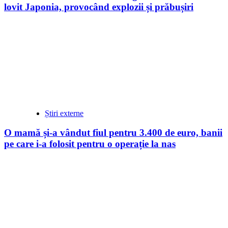
lovit Japonia, provocând explozii și prăbușiri
Știri externe
O mamă și-a vândut fiul pentru 3.400 de euro, banii
pe care i-a folosit pentru o operație la nas