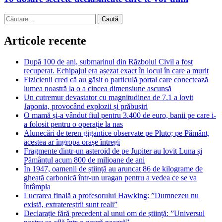
Caută
după:
Articole recente
După 100 de ani, submarinul din Războiul Civil a fost
recuperat. Echipajul era așezat exact în locul în care a murit
Fizicienii cred că au găsit o particulă portal care conectează
lumea noastră la o a cincea dimensiune ascunsă
Un cutremur devastator cu magnitudinea de 7.1 a lovit
Japonia, provocând explozii și prăbușiri
O mamă și-a vândut fiul pentru 3.400 de euro, banii pe care i-
a folosit pentru o operație la nas
Alunecări de teren gigantice observate pe Pluto; pe Pământ,
acestea ar îngropa orașe întregi
Fragmente dintr-un asteroid de pe Jupiter au lovit Luna și
Pământul acum 800 de milioane de ani
În 1947, oamenii de știință au aruncat 86 de kilograme de
gheață carbonică într-un uragan pentru a vedea ce se va
întâmpla
Lucrarea finală a profesorului Hawking: ”Dumnezeu nu
există, extratereștrii sunt reali”
Declarație fără precedent al unui om de știință: ”Universul