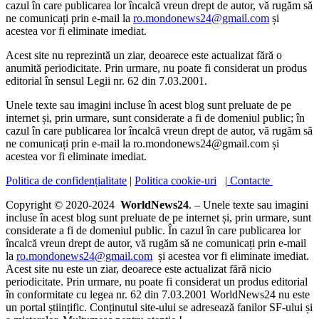
cazul în care publicarea lor încalcă vreun drept de autor, vă rugăm să
ne comunicați prin e-mail la
ro.mondonews24@gmail.com
și
acestea vor fi eliminate imediat.
Acest site nu reprezintă un ziar, deoarece este actualizat fără o
anumită periodicitate. Prin urmare, nu poate fi considerat un produs
editorial în sensul Legii nr. 62 din 7.03.2001.
Unele texte sau imagini incluse în acest blog sunt preluate de pe
internet și, prin urmare, sunt considerate a fi de domeniul public; în
cazul în care publicarea lor încalcă vreun drept de autor, vă rugăm să
ne comunicați prin e-mail la ro.mondonews24@gmail.com și
acestea vor fi eliminate imediat.
Politica de confidențialitate
|
Politica cookie-uri
|
Contacte
Copyright © 2020-2024
WorldNews24
. – Unele texte sau imagini
incluse în acest blog sunt preluate de pe internet și, prin urmare, sunt
considerate a fi de domeniul public. În cazul în care publicarea lor
încalcă vreun drept de autor, vă rugăm să ne comunicați prin e-mail
la
ro.mondonews24@gmail.com
și acestea vor fi eliminate imediat.
Acest site nu este un ziar, deoarece este actualizat fără nicio
periodicitate. Prin urmare, nu poate fi considerat un produs editorial
în conformitate cu legea nr. 62 din 7.03.2001 WorldNews24 nu este
un portal științific. Conținutul site-ului se adresează fanilor SF-ului și