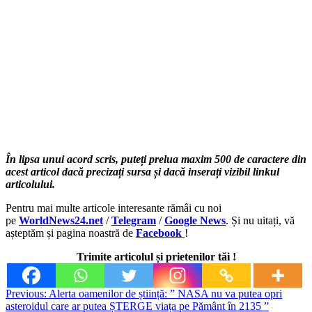
În lipsa unui acord scris, puteți prelua maxim 500 de caractere din
acest articol dacă precizați sursa și dacă inserați vizibil linkul
articolului.
Pentru mai multe articole interesante rămâi cu noi
pe
WorldNews24.net
/
Telegram
/
Google News
. Și nu uitați, vă
așteptăm și pagina noastră de
Facebook
!
Trimite articolul și prietenilor tăi !
Post
Previous:
Alerta oamenilor de știință: ” NASA nu va putea opri
asteroidul care ar putea ȘTERGE viața pe Pământ în 2135 ”