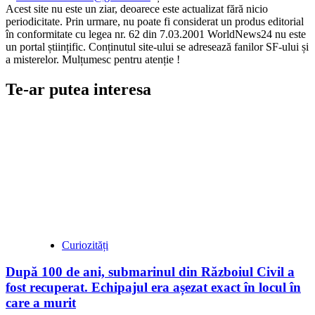
Acest site nu este un ziar, deoarece este actualizat fără nicio
periodicitate. Prin urmare, nu poate fi considerat un produs editorial
în conformitate cu legea nr. 62 din 7.03.2001 WorldNews24 nu este
un portal științific. Conținutul site-ului se adresează fanilor SF-ului și
a misterelor. Mulțumesc pentru atenție !
Te-ar putea interesa
Curiozități
După 100 de ani, submarinul din Războiul Civil a
fost recuperat. Echipajul era așezat exact în locul în
care a murit