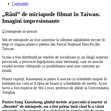
Curiozități
„Râul” de miriapode filmat în Taiwan.
Imagini impresionante
Mii de miriapode au fost surprinse la sfârșitul săptămânii trecute în
timp ce migrau printr-o pădure din Parcul Național Shei-Pa din
Taiwan.
Scena a fost distribuită pe rețelele de socializare și, pe lângă surpriza
provocată, a provocat îngrijorarea unor internauți, care au asociat
exodul acestor chilopode cu posibilitatea unui nou cutremur pe
insulă.
Pentru experți, fenomenul ar putea fi asociat cu schimbări majore în
habitatul lor, cum ar fi lipsa de hrană și schimbările de mediu. Acest
lucru a fost explicat de Wu Liwei, profesor de științe la Universitatea
Tunghai.
Pentru Yang Xiaozhong, ghidul turistic al parcului și martor al
„fluxului” de miriapode, nu a fost prima dată când le-a văzut
mișcându-se în grupuri, dar niciodată în număr atât de mare.