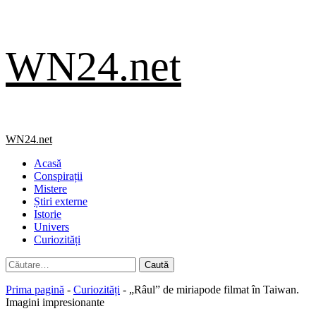
Skip
WN24.net
to
content
Primary
WN24.net
Menu
Acasă
Conspirații
Mistere
Știri externe
Istorie
Univers
Curiozități
Caută
după:
Prima pagină
-
Curiozități
-
„Râul” de miriapode filmat în Taiwan.
Imagini impresionante