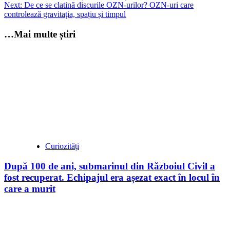
navigation
Next:
De ce se clatină discurile OZN-urilor? OZN-uri care
controlează gravitația, spațiu și timpul
…Mai multe știri
Curiozități
După 100 de ani, submarinul din Războiul Civil a
fost recuperat. Echipajul era așezat exact în locul în
care a murit