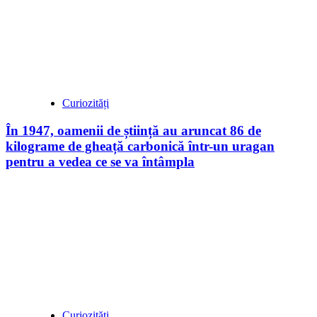
Curiozități
În 1947, oamenii de știință au aruncat 86 de
kilograme de gheață carbonică într-un uragan
pentru a vedea ce se va întâmpla
Curiozități