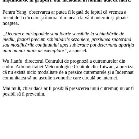
Pentru Yang, observarea ar putea fi legată de faptul că vremea a
trecut de la răcoare și înnorat dimineața la vânt puternic și ploaie
noaptea.
„Deoarece miriapodele sunt foarte sensibile la schimbările de
mediu, factori precum schimbările sezoniere, presiunea subterană
sau modificările conținutului apei subterane pot determina apariția
unui număr mare de exemplare”,
a spus el.
Wu Jianfu, directorul Centrului de prognoză a cutremurelor din
cadrul Administrației Meteorologice Centrale din Taiwan, a precizat
că nu există nicio modalitate de a prezice cutremurele și a îndemnat
comunitatea să nu asculte zvonurile care circulă pe internet.
Mai mult, chiar dacă ar fi posibilă prezicerea unui cutremur, nu ar fi
posibil să îl prevenim.