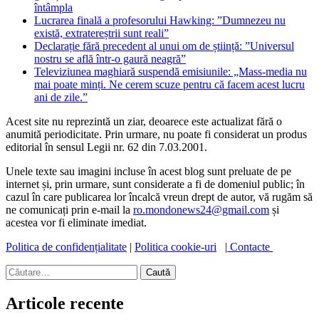
întâmpla
Lucrarea finală a profesorului Hawking: ”Dumnezeu nu
există, extratereștrii sunt reali”
Declarație fără precedent al unui om de știință: ”Universul
nostru se află într-o gaură neagră”
Televiziunea maghiară suspendă emisiunile: „Mass-media nu
mai poate minți. Ne cerem scuze pentru că facem acest lucru
ani de zile.”
Acest site nu reprezintă un ziar, deoarece este actualizat fără o
anumită periodicitate. Prin urmare, nu poate fi considerat un produs
editorial în sensul Legii nr. 62 din 7.03.2001.
Unele texte sau imagini incluse în acest blog sunt preluate de pe
internet și, prin urmare, sunt considerate a fi de domeniul public; în
cazul în care publicarea lor încalcă vreun drept de autor, vă rugăm să
ne comunicați prin e-mail la
ro.mondonews24@gmail.com
și
acestea vor fi eliminate imediat.
Politica de confidențialitate
|
Politica cookie-uri
|
Contacte
Caută
după:
Articole recente