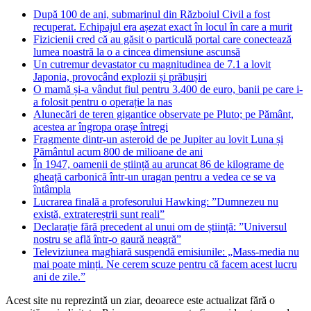
După 100 de ani, submarinul din Războiul Civil a fost
recuperat. Echipajul era așezat exact în locul în care a murit
Fizicienii cred că au găsit o particulă portal care conectează
lumea noastră la o a cincea dimensiune ascunsă
Un cutremur devastator cu magnitudinea de 7.1 a lovit
Japonia, provocând explozii și prăbușiri
O mamă și-a vândut fiul pentru 3.400 de euro, banii pe care i-
a folosit pentru o operație la nas
Alunecări de teren gigantice observate pe Pluto; pe Pământ,
acestea ar îngropa orașe întregi
Fragmente dintr-un asteroid de pe Jupiter au lovit Luna și
Pământul acum 800 de milioane de ani
În 1947, oamenii de știință au aruncat 86 de kilograme de
gheață carbonică într-un uragan pentru a vedea ce se va
întâmpla
Lucrarea finală a profesorului Hawking: ”Dumnezeu nu
există, extratereștrii sunt reali”
Declarație fără precedent al unui om de știință: ”Universul
nostru se află într-o gaură neagră”
Televiziunea maghiară suspendă emisiunile: „Mass-media nu
mai poate minți. Ne cerem scuze pentru că facem acest lucru
ani de zile.”
Acest site nu reprezintă un ziar, deoarece este actualizat fără o