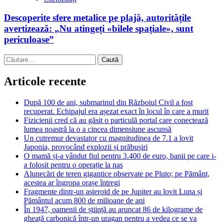
Descoperite sfere metalice pe plajă, autoritățile
avertizează: „Nu atingeți «bilele spațiale», sunt
periculoase”
Caută
după:
Articole recente
După 100 de ani, submarinul din Războiul Civil a fost
recuperat. Echipajul era așezat exact în locul în care a murit
Fizicienii cred că au găsit o particulă portal care conectează
lumea noastră la o a cincea dimensiune ascunsă
Un cutremur devastator cu magnitudinea de 7.1 a lovit
Japonia, provocând explozii și prăbușiri
O mamă și-a vândut fiul pentru 3.400 de euro, banii pe care i-
a folosit pentru o operație la nas
Alunecări de teren gigantice observate pe Pluto; pe Pământ,
acestea ar îngropa orașe întregi
Fragmente dintr-un asteroid de pe Jupiter au lovit Luna și
Pământul acum 800 de milioane de ani
În 1947, oamenii de știință au aruncat 86 de kilograme de
gheață carbonică într-un uragan pentru a vedea ce se va