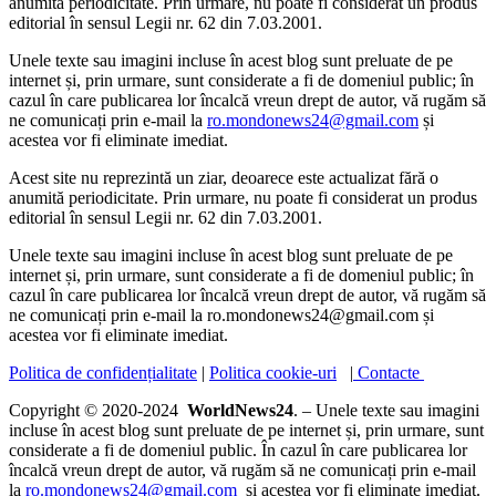
anumită periodicitate. Prin urmare, nu poate fi considerat un produs
editorial în sensul Legii nr. 62 din 7.03.2001.
Unele texte sau imagini incluse în acest blog sunt preluate de pe
internet și, prin urmare, sunt considerate a fi de domeniul public; în
cazul în care publicarea lor încalcă vreun drept de autor, vă rugăm să
ne comunicați prin e-mail la
ro.mondonews24@gmail.com
și
acestea vor fi eliminate imediat.
Acest site nu reprezintă un ziar, deoarece este actualizat fără o
anumită periodicitate. Prin urmare, nu poate fi considerat un produs
editorial în sensul Legii nr. 62 din 7.03.2001.
Unele texte sau imagini incluse în acest blog sunt preluate de pe
internet și, prin urmare, sunt considerate a fi de domeniul public; în
cazul în care publicarea lor încalcă vreun drept de autor, vă rugăm să
ne comunicați prin e-mail la ro.mondonews24@gmail.com și
acestea vor fi eliminate imediat.
Politica de confidențialitate
|
Politica cookie-uri
|
Contacte
Copyright © 2020-2024
WorldNews24
. – Unele texte sau imagini
incluse în acest blog sunt preluate de pe internet și, prin urmare, sunt
considerate a fi de domeniul public. În cazul în care publicarea lor
încalcă vreun drept de autor, vă rugăm să ne comunicați prin e-mail
la
ro.mondonews24@gmail.com
și acestea vor fi eliminate imediat.