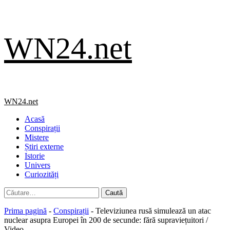
Skip
WN24.net
to
content
Primary
WN24.net
Menu
Acasă
Conspirații
Mistere
Știri externe
Istorie
Univers
Curiozități
Caută
după:
Prima pagină
-
Conspirații
-
Televiziunea rusă simulează un atac
nuclear asupra Europei în 200 de secunde: fără supraviețuitori /
Video