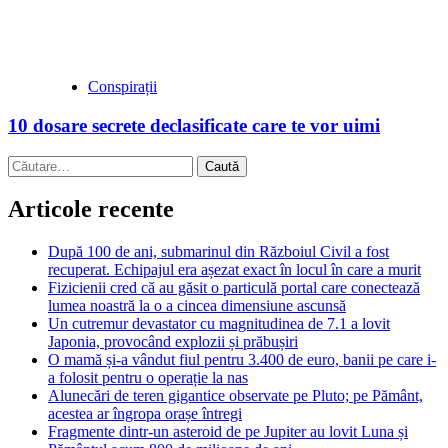
Conspirații
10 dosare secrete declasificate care te vor uimi
Caută
după:
Articole recente
După 100 de ani, submarinul din Războiul Civil a fost
recuperat. Echipajul era așezat exact în locul în care a murit
Fizicienii cred că au găsit o particulă portal care conectează
lumea noastră la o a cincea dimensiune ascunsă
Un cutremur devastator cu magnitudinea de 7.1 a lovit
Japonia, provocând explozii și prăbușiri
O mamă și-a vândut fiul pentru 3.400 de euro, banii pe care i-
a folosit pentru o operație la nas
Alunecări de teren gigantice observate pe Pluto; pe Pământ,
acestea ar îngropa orașe întregi
Fragmente dintr-un asteroid de pe Jupiter au lovit Luna și