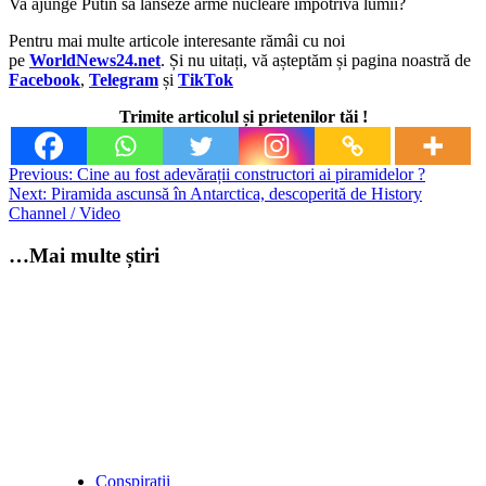
Va ajunge Putin să lanseze arme nucleare împotriva lumii?
Pentru mai multe articole interesante rămâi cu noi
pe
WorldNews24.net
. Și nu uitați, vă așteptăm și pagina noastră de
Facebook
,
Telegram
și
TikTok
Trimite articolul și prietenilor tăi !
Post
Previous:
Cine au fost adevărații constructori ai piramidelor ?
Next:
Piramida ascunsă în Antarctica, descoperită de History
navigation
Channel / Video
…Mai multe știri
Conspirații