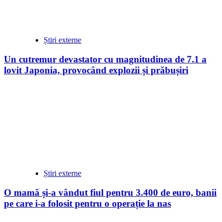
Știri externe
Un cutremur devastator cu magnitudinea de 7.1 a
lovit Japonia, provocând explozii și prăbușiri
Știri externe
O mamă și-a vândut fiul pentru 3.400 de euro, banii
pe care i-a folosit pentru o operație la nas