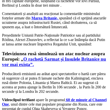
în trei capitale europene, susținând că rachetele vor lovi Parisul,
Berlinul și Londra în doar trei minute .
Comentatorii și analiștii au reacționat la comentariile ministrului
forțelor armate din
Marea Britanie,
spunând că el sprijină atacurile
ucrainene asupra infrastructurii Rusiei, când dezbaterea, ca să
spunem așa, a luat o întorsătură întunecată.
Președintele Uniunii Patrie-Naționale Patriotice sau al partidului
Ródina, Alexei Zhuravlev, a reflectat la ce s-ar întâmpla dacă Putin
ar lansa arme nucleare împotriva Regatului Unit, spunând:
Televiziunea rusă simulează un atac nuclear asupra
Europei: „
O rachetă Sarmat și Insulele Britanice nu
vor mai exista”.
Producătorii emisiunii au arătat apoi spectatorilor o hartă care părea
să sugereze că ar putea fi lansate rachete din Kaliningrad, enclava
rusă dintre Polonia, Lituania și Marea Baltică. Ei au sugerat că
acestea ar putea ajunge la Berlin în 106 secunde , la Paris în 200 de
secunde și la Londra în 202 secunde.
Videoclipul terifiant
apare în programul
60 de minute al Channel
One
, unul dintre cele mai populare programe din Rusia, care este
prezentat de cuplul Olga Skabeyeva și Yevgeny Popov.