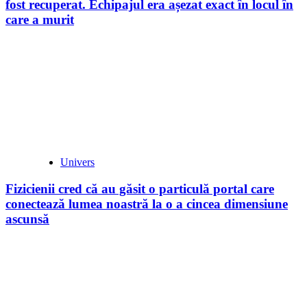
fost recuperat. Echipajul era așezat exact în locul în
care a murit
Univers
Fizicienii cred că au găsit o particulă portal care
conectează lumea noastră la o a cincea dimensiune
ascunsă