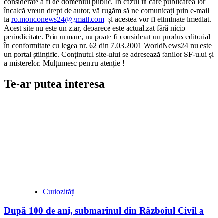
considerate a fi de domeniul public. În cazul în care publicarea lor
încalcă vreun drept de autor, vă rugăm să ne comunicați prin e-mail
la
ro.mondonews24@gmail.com
și acestea vor fi eliminate imediat.
Acest site nu este un ziar, deoarece este actualizat fără nicio
periodicitate. Prin urmare, nu poate fi considerat un produs editorial
în conformitate cu legea nr. 62 din 7.03.2001 WorldNews24 nu este
un portal științific. Conținutul site-ului se adresează fanilor SF-ului și
a misterelor. Mulțumesc pentru atenție !
Te-ar putea interesa
Curiozități
După 100 de ani, submarinul din Războiul Civil a