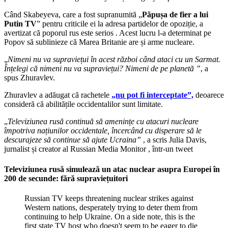
Când Skabeyeva, care a fost supranumită „
Păpușa de fier a lui
Putin TV
” pentru criticile ei la adresa partidelor de opoziție, a
avertizat că poporul rus este serios . Acest lucru l-a determinat pe
Popov să sublinieze că Marea Britanie are și arme nucleare.
„
Nimeni nu va supraviețui în acest război când ataci cu un Sarmat.
Înțelegi că nimeni nu va supraviețui? Nimeni de pe planetă ”
, a
spus Zhuravlev.
Zhuravlev a adăugat că rachetele
„nu pot fi interceptate”,
deoarece
consideră că abilitățile occidentalilor sunt limitate.
„
Televiziunea rusă continuă să amenințe cu atacuri nucleare
împotriva națiunilor occidentale, încercând cu disperare să le
descurajeze să continue să ajute Ucraina”
, a scris Julia Davis,
jurnalist și creator al Russian Media Monitor , într-un tweet
Televiziunea rusă simulează un atac nuclear asupra Europei în
200 de secunde: fără supraviețuitori
Russian TV keeps threatening nuclear strikes against
Western nations, desperately trying to deter them from
continuing to help Ukraine. On a side note, this is the
first state TV host who doesn't seem to be eager to die