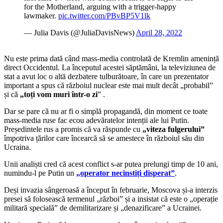
for the Motherland, arguing with a trigger-happy
lawmaker.
pic.twitter.com/PBvBP5V1lk
— Julia Davis (@JuliaDavisNews)
April 28, 2022
Nu este prima dată când mass-media controlată de Kremlin amenință
direct Occidentul. La începutul acestei săptămâni, la televiziunea de
stat a avut loc o altă dezbatere tulburătoare, în care un prezentator
important a spus că războiul nuclear este mai mult decât „probabil”
și că
„toți vom muri într-o zi
” .
Dar se pare că nu ar fi o simplă propagandă, din moment ce toate
mass-media ruse fac ecou adevăratelor intenții ale lui Putin.
Președintele rus a promis că va răspunde cu
„viteza fulgerului”
împotriva țărilor care încearcă să se amestece în războiul său din
Ucraina.
Unii analiști cred că acest conflict s-ar putea prelungi timp de 10 ani,
numindu-l pe Putin un
„operator necinstiți disperat”
.
Deși invazia sângeroasă a început în februarie, Moscova și-a interzis
presei să folosească termenul „război” și a insistat că este o „operație
militară specială” de demilitarizare și „denazificare” a Ucrainei.