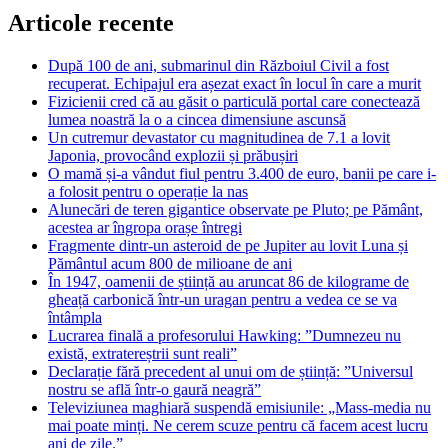
Articole recente
După 100 de ani, submarinul din Războiul Civil a fost
recuperat. Echipajul era așezat exact în locul în care a murit
Fizicienii cred că au găsit o particulă portal care conectează
lumea noastră la o a cincea dimensiune ascunsă
Un cutremur devastator cu magnitudinea de 7.1 a lovit
Japonia, provocând explozii și prăbușiri
O mamă și-a vândut fiul pentru 3.400 de euro, banii pe care i-
a folosit pentru o operație la nas
Alunecări de teren gigantice observate pe Pluto; pe Pământ,
acestea ar îngropa orașe întregi
Fragmente dintr-un asteroid de pe Jupiter au lovit Luna și
Pământul acum 800 de milioane de ani
În 1947, oamenii de știință au aruncat 86 de kilograme de
gheață carbonică într-un uragan pentru a vedea ce se va
întâmpla
Lucrarea finală a profesorului Hawking: ”Dumnezeu nu
există, extratereștrii sunt reali”
Declarație fără precedent al unui om de știință: ”Universul
nostru se află într-o gaură neagră”
Televiziunea maghiară suspendă emisiunile: „Mass-media nu
mai poate minți. Ne cerem scuze pentru că facem acest lucru
ani de zile.”