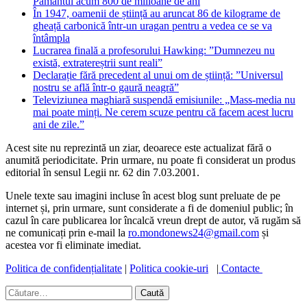
Pământul acum 800 de milioane de ani
În 1947, oamenii de știință au aruncat 86 de kilograme de
gheață carbonică într-un uragan pentru a vedea ce se va
întâmpla
Lucrarea finală a profesorului Hawking: ”Dumnezeu nu
există, extratereștrii sunt reali”
Declarație fără precedent al unui om de știință: ”Universul
nostru se află într-o gaură neagră”
Televiziunea maghiară suspendă emisiunile: „Mass-media nu
mai poate minți. Ne cerem scuze pentru că facem acest lucru
ani de zile.”
Acest site nu reprezintă un ziar, deoarece este actualizat fără o
anumită periodicitate. Prin urmare, nu poate fi considerat un produs
editorial în sensul Legii nr. 62 din 7.03.2001.
Unele texte sau imagini incluse în acest blog sunt preluate de pe
internet și, prin urmare, sunt considerate a fi de domeniul public; în
cazul în care publicarea lor încalcă vreun drept de autor, vă rugăm să
ne comunicați prin e-mail la
ro.mondonews24@gmail.com
și
acestea vor fi eliminate imediat.
Politica de confidențialitate
|
Politica cookie-uri
|
Contacte
Caută
după: