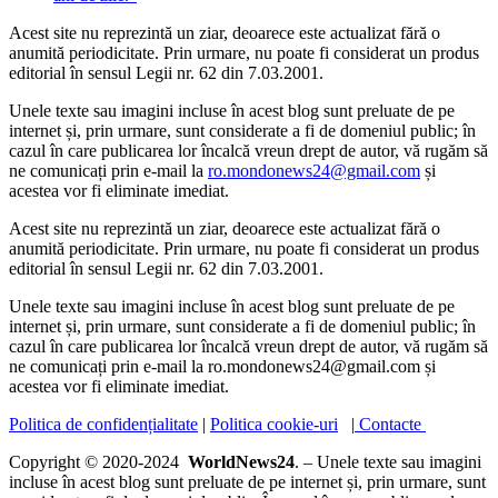
Acest site nu reprezintă un ziar, deoarece este actualizat fără o
anumită periodicitate. Prin urmare, nu poate fi considerat un produs
editorial în sensul Legii nr. 62 din 7.03.2001.
Unele texte sau imagini incluse în acest blog sunt preluate de pe
internet și, prin urmare, sunt considerate a fi de domeniul public; în
cazul în care publicarea lor încalcă vreun drept de autor, vă rugăm să
ne comunicați prin e-mail la
ro.mondonews24@gmail.com
și
acestea vor fi eliminate imediat.
Acest site nu reprezintă un ziar, deoarece este actualizat fără o
anumită periodicitate. Prin urmare, nu poate fi considerat un produs
editorial în sensul Legii nr. 62 din 7.03.2001.
Unele texte sau imagini incluse în acest blog sunt preluate de pe
internet și, prin urmare, sunt considerate a fi de domeniul public; în
cazul în care publicarea lor încalcă vreun drept de autor, vă rugăm să
ne comunicați prin e-mail la ro.mondonews24@gmail.com și
acestea vor fi eliminate imediat.
Politica de confidențialitate
|
Politica cookie-uri
|
Contacte
Copyright © 2020-2024
WorldNews24
. – Unele texte sau imagini
incluse în acest blog sunt preluate de pe internet și, prin urmare, sunt