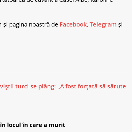
ăm și pagina noastră de
Facebook
,
Telegram
și
știi turci se plâng: „A fost forțată să sărute
în locul în care a murit