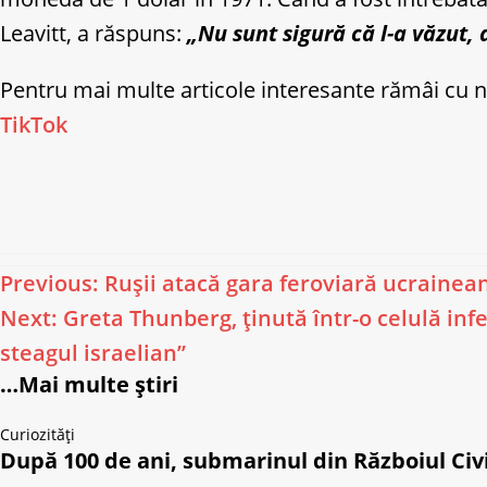
Leavitt, a răspuns:
„Nu sunt sigură că l-a văzut, 
Pentru mai multe articole interesante rămâi cu 
TikTok
Previous:
Rușii atacă gara feroviară ucrainea
Next:
Greta Thunberg, ținută într-o celulă infe
steagul israelian”
…Mai multe știri
Curiozități
După 100 de ani, submarinul din Războiul Civil