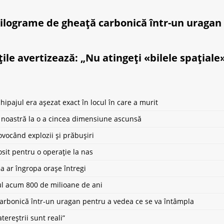
 kilograme de gheață carbonică într-un uragan
ile avertizează: „Nu atingeți «bilele spațiale
ipajul era așezat exact în locul în care a murit
ea noastră la o a cincea dimensiune ascunsă
vocând explozii și prăbușiri
osit pentru o operație la nas
a ar îngropa orașe întregi
ul acum 800 de milioane de ani
carbonică într-un uragan pentru a vedea ce se va întâmpla
ereștrii sunt reali”