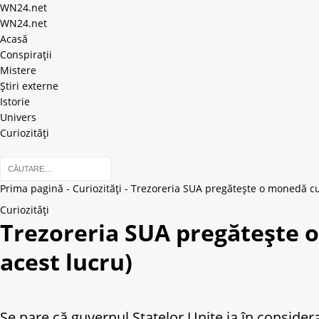
WN24.net
WN24.net
Acasă
Conspirații
Mistere
Știri externe
Istorie
Univers
Curiozități
Prima pagină
-
Curiozități
-
Trezoreria SUA pregătește o monedă cu c
Curiozități
Trezoreria SUA pregătește o 
acest lucru)
Se pare că guvernul Statelor Unite ia în consid