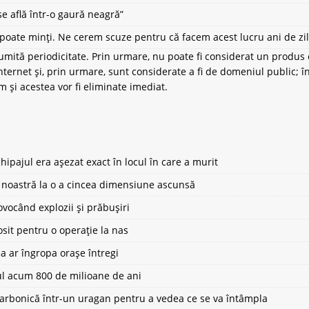
se află într-o gaură neagră”
ate minți. Ne cerem scuze pentru că facem acest lucru ani de zil
umită periodicitate. Prin urmare, nu poate fi considerat un produs e
ternet și, prin urmare, sunt considerate a fi de domeniul public; în
om
și acestea vor fi eliminate imediat.
ipajul era așezat exact în locul în care a murit
ea noastră la o a cincea dimensiune ascunsă
vocând explozii și prăbușiri
osit pentru o operație la nas
a ar îngropa orașe întregi
ul acum 800 de milioane de ani
carbonică într-un uragan pentru a vedea ce se va întâmpla