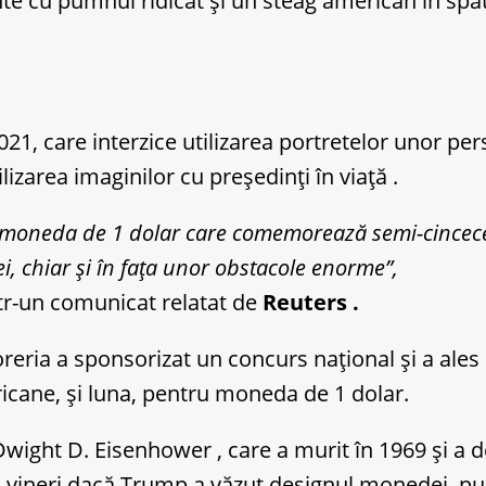
nte cu pumnul ridicat și un steag american în spa
021, care interzice utilizarea portretelor unor pe
zarea imaginilor cu președinți în viață .
ru moneda de 1 dolar care comemorează semi-cincecen
iei, chiar și în fața unor obstacole enorme”,
ntr-un comunicat relatat de
Reuters .
oreria a sponsorizat un concurs național și a ale
ricane, și luna, pentru moneda de 1 dolar.
wight D. Eisenhower , care a murit în 1969 și a d
ă vineri dacă Trump a văzut designul monedei, pu