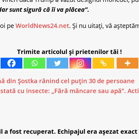
dar sunt sigură că îi va plăcea”.
noi pe
WorldNews24.net
. Și nu uitați, vă aștept
Trimite articolul și prietenilor tăi !
nă din Șostka rănind cel puțin 30 de persoane
stată cu insecte: „Fără mâncare sau apă”. Activi
 a fost recuperat. Echipajul era așezat exact 