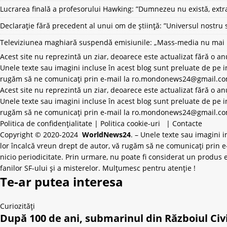
Lucrarea finală a profesorului Hawking: ”Dumnezeu nu există, extrat
Declarație fără precedent al unui om de știință: ”Universul nostru 
Televiziunea maghiară suspendă emisiunile: „Mass-media nu mai po
Acest site nu reprezintă un ziar, deoarece este actualizat fără o an
Unele texte sau imagini incluse în acest blog sunt preluate de pe in
rugăm să ne comunicați prin e-mail la
ro.mondonews24@gmail.c
Acest site nu reprezintă un ziar, deoarece este actualizat fără o an
Unele texte sau imagini incluse în acest blog sunt preluate de pe in
rugăm să ne comunicați prin e-mail la ro.mondonews24@gmail.com ș
Politica de confidențialitate
|
Politica cookie-uri
|
Contacte
Copyright © 2020-2024
WorldNews24
. – Unele texte sau imagini 
lor încalcă vreun drept de autor, vă rugăm să ne comunicați prin e
nicio periodicitate. Prin urmare, nu poate fi considerat un produs 
fanilor SF-ului și a misterelor. Mulțumesc pentru atenție !
Te-ar putea interesa
Curiozități
După 100 de ani, submarinul din Războiul Civil