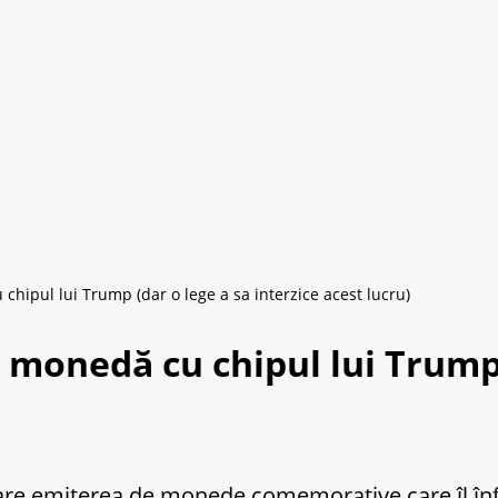
hipul lui Trump (dar o lege a sa interzice acest lucru)
monedă cu chipul lui Trump (
erare emiterea de monede comemorative care îl î