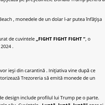
Beach , monedele de un dolar l-ar putea înfățișa
jurat de cuvintele
„FIGHT FIGHT FIGHT ”
, o
 2024 .
r ieși din carantină . Inițiativa vine după ce
utorizează Trezoreria să emită monede de un
e design include profilul lui Trump pe o parte.