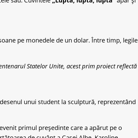
tele său. Cuvintele
„Luptă, luptă, luptă”
apar și
rsoane pe monedele de un dolar. Între timp, legile
tenarul Statelor Unite, acest prim proiect reflectă
s desenul unui student la sculptură, reprezentând
evenit primul președinte care a apărut pe o
rtătoarea de cuvânt a Casei Albe, Karoline