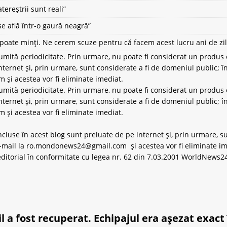
ereștrii sunt reali”
se află într-o gaură neagră”
ate minți. Ne cerem scuze pentru că facem acest lucru ani de zil
umită periodicitate. Prin urmare, nu poate fi considerat un produs e
ternet și, prin urmare, sunt considerate a fi de domeniul public; în
om
și acestea vor fi eliminate imediat.
umită periodicitate. Prin urmare, nu poate fi considerat un produs e
ternet și, prin urmare, sunt considerate a fi de domeniul public; în
i acestea vor fi eliminate imediat.
incluse în acest blog sunt preluate de pe internet și, prin urmare, s
-mail la
ro.mondonews24@gmail.com
și acestea vor fi eliminate im
editorial în conformitate cu legea nr. 62 din 7.03.2001 WorldNews24 
 a fost recuperat. Echipajul era așezat exact 