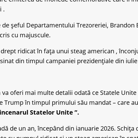
 .
e de șeful Departamentului Trezoreriei, Brandon 
scris cu majuscule.
 drept ridicat în fața unui steag american , încon
sasinat din timpul campaniei prezidențiale din iulie
 oferi mai multe detalii odată ce Statele Unite vo
de Trump în timpul primului său mandat – care a
cenarul Statelor Unite ”.
dă de un an, începând din ianuarie 2026. Schița d