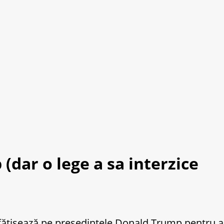
dar o lege a sa interzice
nfățișează pe președintele Donald Trump pentru a