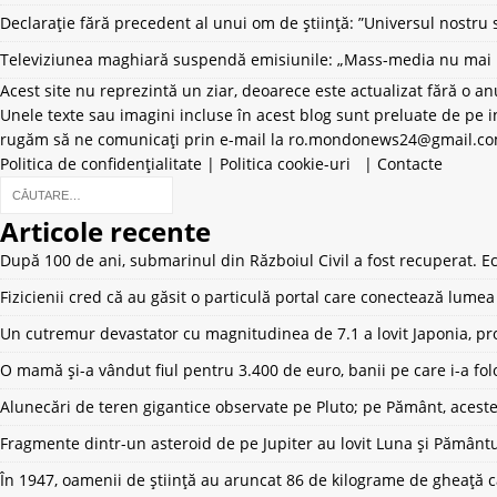
Declarație fără precedent al unui om de știință: ”Universul nostru 
Televiziunea maghiară suspendă emisiunile: „Mass-media nu mai po
Acest site nu reprezintă un ziar, deoarece este actualizat fără o an
Unele texte sau imagini incluse în acest blog sunt preluate de pe in
rugăm să ne comunicați prin e-mail la
ro.mondonews24@gmail.c
Politica de confidențialitate
|
Politica cookie-uri
|
Contacte
Articole recente
După 100 de ani, submarinul din Războiul Civil a fost recuperat. Ech
Fizicienii cred că au găsit o particulă portal care conectează lum
Un cutremur devastator cu magnitudinea de 7.1 a lovit Japonia, pro
O mamă și-a vândut fiul pentru 3.400 de euro, banii pe care i-a fol
Alunecări de teren gigantice observate pe Pluto; pe Pământ, aceste
Fragmente dintr-un asteroid de pe Jupiter au lovit Luna și Pământ
În 1947, oamenii de știință au aruncat 86 de kilograme de gheață 