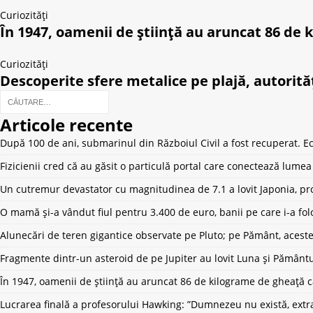
Curiozități
În 1947, oamenii de știință au aruncat 86 de
Curiozități
Descoperite sfere metalice pe plajă, autorităț
Articole recente
După 100 de ani, submarinul din Războiul Civil a fost recuperat. Ech
Fizicienii cred că au găsit o particulă portal care conectează lum
Un cutremur devastator cu magnitudinea de 7.1 a lovit Japonia, pro
O mamă și-a vândut fiul pentru 3.400 de euro, banii pe care i-a fol
Alunecări de teren gigantice observate pe Pluto; pe Pământ, aceste
Fragmente dintr-un asteroid de pe Jupiter au lovit Luna și Pământ
În 1947, oamenii de știință au aruncat 86 de kilograme de gheață 
Lucrarea finală a profesorului Hawking: ”Dumnezeu nu există, extrat