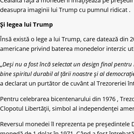
Cealaltă față a monedei îl înfățișează pe președi
deasupra imaginii lui Trump cu pumnul ridicat .
Și legea lui Trump
Însă există o lege a lui Trump, care datează din 2
americane privind baterea monedelor interzic utili
„
Deși nu a fost încă selectat un design final pent
bine spiritul durabil al țării noastre și al democraț
a declarat un purtător de cuvânt al Trezoreriei î
Pentru celebrarea bicentenarului din 1976 , Trez
Clopotul Libertății, simbol al independenței ame
Reversul monedei îl reprezenta pe președintele D
monedă de 1 dolar în 1971. Când a fost întrebat