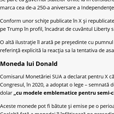
marca cea de-a 250-a aniversare a Independenței
Conform unor schițe publicate în X și republicat
pe Trump în profil, încadrat de cuvântul Liberty 
O altă ilustrație îl arată pe președinte cu pumnul
referință explicită la reacția sa la tentativa de a
Moneda lui Donald
Comisarul Monetăriei SUA a declarat pentru X că va
Congresul, în 2020, a adoptat o lege – semnată 
dolar
„cu modele emblematice pentru semi-cin
Aceste monede pot fi bătute și emise pe o perioa