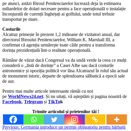
pe atunci, astăzi Biroul Penitenciarelor lucrează deja la estimarea
miliardelor de dolari necesare pentru a face operațională o instalație
înconjurată de curenții înghețați ai golfului, unde totul trebuie
transportat pe mare.
Costurile
Alcatraz primește în prezent 1,2 milioane de vizitatori anual, dar
directorul Biroului Penitenciarelor, William K. Marshall III, a
confirmat că agenția urmărește toate căile pentru a transforma
dorința prezidențială într-o realitate operațională.
Rămâne de văzut dacă Congresul va da undă verde la ceea ce mulți
consideră o „listă de dorințe” a Casei Albe sau dacă costurile
astronomice și opoziția politică vor lăsa Alcatrazul în rolul său actual
de monument istoric, departe de splendoarea sălbatică a epocii sale
de aur.
Pentru mai multe articole interesante rămâi cu noi
pe
WorldNews24.net
. Și nu uitați, vă așteptăm și pagina noastră de
Facebook
,
Telegram
și
TikTo
k
Trimite articolul și prietenilor tăi !
Post
Previous:
Germania introduce un permis obligatoriu pentru bărbații