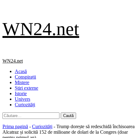
Skip
WN24.net
to
content
Primary
WN24.net
Menu
Acasă
Conspirații
Mistere
Știri externe
Istorie
Univers
Curiozități
Caută
după:
Prima pagină
-
Curiozități
-
Trump dorește să redeschidă închisoarea
Alcatraz și solicită 152 de milioane de dolari de la Congres (doar
pentru primul an)