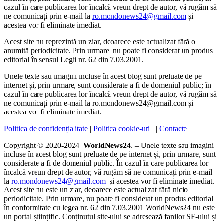
cazul în care publicarea lor încalcă vreun drept de autor, vă rugăm să
ne comunicați prin e-mail la
ro.mondonews24@gmail.com
și
acestea vor fi eliminate imediat.
Acest site nu reprezintă un ziar, deoarece este actualizat fără o
anumită periodicitate. Prin urmare, nu poate fi considerat un produs
editorial în sensul Legii nr. 62 din 7.03.2001.
Unele texte sau imagini incluse în acest blog sunt preluate de pe
internet și, prin urmare, sunt considerate a fi de domeniul public; în
cazul în care publicarea lor încalcă vreun drept de autor, vă rugăm să
ne comunicați prin e-mail la ro.mondonews24@gmail.com și
acestea vor fi eliminate imediat.
Politica de confidențialitate
|
Politica cookie-uri
|
Contacte
Copyright © 2020-2024
WorldNews24
. – Unele texte sau imagini
incluse în acest blog sunt preluate de pe internet și, prin urmare, sunt
considerate a fi de domeniul public. În cazul în care publicarea lor
încalcă vreun drept de autor, vă rugăm să ne comunicați prin e-mail
la
ro.mondonews24@gmail.com
și acestea vor fi eliminate imediat.
Acest site nu este un ziar, deoarece este actualizat fără nicio
periodicitate. Prin urmare, nu poate fi considerat un produs editorial
în conformitate cu legea nr. 62 din 7.03.2001 WorldNews24 nu este
un portal științific. Conținutul site-ului se adresează fanilor SF-ului și