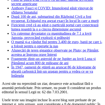
secrete americane
Anthony Fauci și COVID: Imunologul găsit vinovat de
sfidarea Senatului
După 100 de ani, submarinul din Războiul Civil a fost
recuperat. Echipajul era așezat exact în locul în care a murit
Fizicienii cred că au găsit o particulă portal care conectează
lumea noastră la o a cincea dimensiune ascunsă
Un cutremur devastator cu magnitudinea de 7.1 a lovit
Japonia, provocând explozii și prăbușiri
O mamă și-a vândut fiul pentru 3.400 de euro, banii pe care i-
a folosit pentru o operație la nas
Alunecări de teren gigantice observate pe Pluto; pe Pământ,
acestea ar îngropa orașe întregi
Fragmente dintr-un asteroid de pe Jupiter au lovit Luna și
Pământul acum 800 de milioane de ani
În 1947, oamenii de știință au aruncat 86 de kilograme de
gheață carbonică într-un uragan pentru a vedea ce se va
întâmpla
Acest site nu reprezintă un ziar, deoarece este actualizat fără o
anumită periodicitate. Prin urmare, nu poate fi considerat un produs
editorial în sensul Legii nr. 62 din 7.03.2001.
Unele texte sau imagini incluse în acest blog sunt preluate de pe
internet și, prin urmare, sunt considerate a fi de domeniul public; în