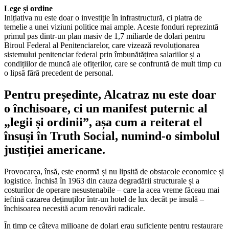
Lege și ordine
Inițiativa nu este doar o investiție în infrastructură, ci piatra de
temelie a unei viziuni politice mai ample. Aceste fonduri reprezintă
primul pas dintr-un plan masiv de 1,7 miliarde de dolari pentru
Biroul Federal al Penitenciarelor, care vizează revoluționarea
sistemului penitenciar federal prin îmbunătățirea salariilor și a
condițiilor de muncă ale ofițerilor, care se confruntă de mult timp cu
o lipsă fără precedent de personal.
Pentru președinte, Alcatraz nu este doar
o închisoare, ci un manifest puternic al
„legii și ordinii”, așa cum a reiterat el
însuși în Truth Social, numind-o simbolul
justiției americane.
Provocarea, însă, este enormă și nu lipsită de obstacole economice și
logistice. Închisă în 1963 din cauza degradării structurale și a
costurilor de operare nesustenabile – care la acea vreme făceau mai
ieftină cazarea deținuților într-un hotel de lux decât pe insulă –
închisoarea necesită acum renovări radicale.
În timp ce câteva milioane de dolari erau suficiente pentru restaurare