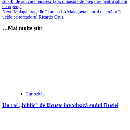
sub 45 de ani care părăsesc țara: o măsură de pregătire pentru situații
navigation
de urgență
Next:
Malaga, tragedie în arena La Malagueta: taurul neiertător îl
ucide pe toreadorul Ricardo Ortiz
…Mai multe știri
Curiozități
Un roi „biblic” de lăcuste invadează sudul Rusiei