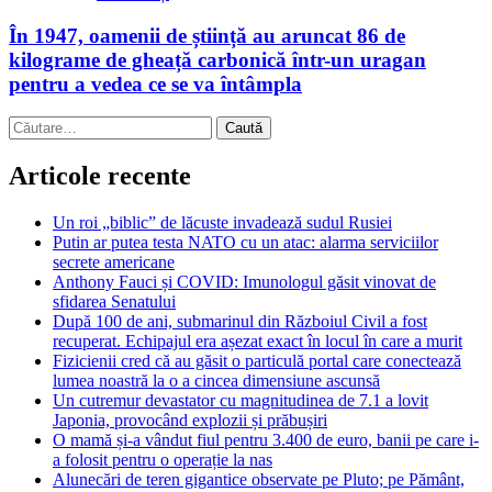
În 1947, oamenii de știință au aruncat 86 de
kilograme de gheață carbonică într-un uragan
pentru a vedea ce se va întâmpla
Caută
după:
Articole recente
Un roi „biblic” de lăcuste invadează sudul Rusiei
Putin ar putea testa NATO cu un atac: alarma serviciilor
secrete americane
Anthony Fauci și COVID: Imunologul găsit vinovat de
sfidarea Senatului
După 100 de ani, submarinul din Războiul Civil a fost
recuperat. Echipajul era așezat exact în locul în care a murit
Fizicienii cred că au găsit o particulă portal care conectează
lumea noastră la o a cincea dimensiune ascunsă
Un cutremur devastator cu magnitudinea de 7.1 a lovit
Japonia, provocând explozii și prăbușiri
O mamă și-a vândut fiul pentru 3.400 de euro, banii pe care i-
a folosit pentru o operație la nas
Alunecări de teren gigantice observate pe Pluto; pe Pământ,