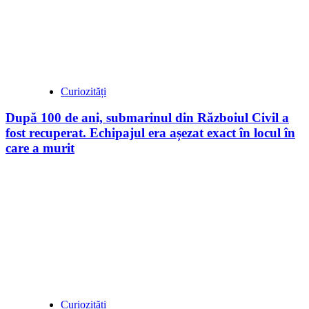
Curiozități
După 100 de ani, submarinul din Războiul Civil a
fost recuperat. Echipajul era așezat exact în locul în
care a murit
Curiozități