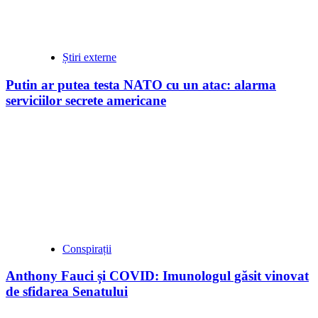
Știri externe
Putin ar putea testa NATO cu un atac: alarma
serviciilor secrete americane
Conspirații
Anthony Fauci și COVID: Imunologul găsit vinovat
de sfidarea Senatului