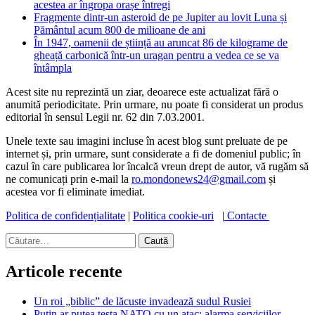
acestea ar îngropa orașe întregi
Fragmente dintr-un asteroid de pe Jupiter au lovit Luna și
Pământul acum 800 de milioane de ani
În 1947, oamenii de știință au aruncat 86 de kilograme de
gheață carbonică într-un uragan pentru a vedea ce se va
întâmpla
Acest site nu reprezintă un ziar, deoarece este actualizat fără o
anumită periodicitate. Prin urmare, nu poate fi considerat un produs
editorial în sensul Legii nr. 62 din 7.03.2001.
Unele texte sau imagini incluse în acest blog sunt preluate de pe
internet și, prin urmare, sunt considerate a fi de domeniul public; în
cazul în care publicarea lor încalcă vreun drept de autor, vă rugăm să
ne comunicați prin e-mail la
ro.mondonews24@gmail.com
și
acestea vor fi eliminate imediat.
Politica de confidențialitate
|
Politica cookie-uri
|
Contacte
Caută
după:
Articole recente
Un roi „biblic” de lăcuste invadează sudul Rusiei
Putin ar putea testa NATO cu un atac: alarma serviciilor