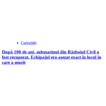
Curiozități
După 100 de ani, submarinul din Războiul Civil a
fost recuperat. Echipajul era așezat exact în locul în
care a murit