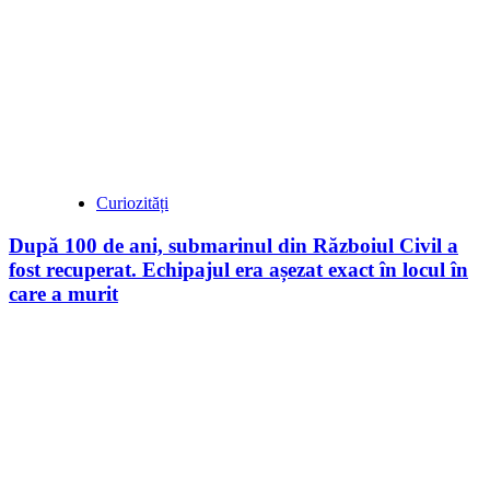
Curiozități
După 100 de ani, submarinul din Războiul Civil a
fost recuperat. Echipajul era așezat exact în locul în
care a murit