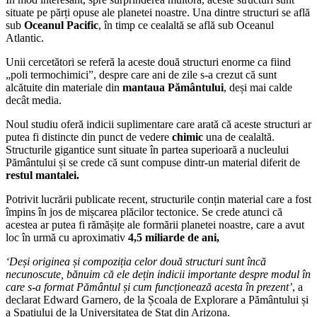
situate pe părți opuse ale planetei noastre. Una dintre structuri se află
sub
Oceanul Pacific
, în timp ce cealaltă se află sub Oceanul
Atlantic.
Unii cercetători se referă la aceste două structuri enorme ca fiind
„poli termochimici”, despre care ani de zile s-a crezut că sunt
alcătuite din materiale din
mantaua Pământului
, deși mai calde
decât media.
Noul studiu oferă indicii suplimentare care arată că aceste structuri ar
putea fi distincte din punct de vedere
chimic
una de cealaltă.
Structurile gigantice sunt situate în partea superioară a nucleului
Pământului și se crede că sunt compuse dintr-un material diferit de
restul mantalei.
Potrivit lucrării publicate recent, structurile conțin material care a fost
împins în jos de mișcarea plăcilor tectonice. Se crede atunci că
acestea ar putea fi rămășițe ale formării planetei noastre, care a avut
loc în urmă cu aproximativ
4,5 miliarde de ani,
‘Deși originea și compoziția celor două structuri sunt încă
necunoscute, bănuim că ele dețin indicii importante despre modul în
care s-a format Pământul și cum funcționează acesta în prezent’
, a
declarat Edward Garnero, de la Școala de Explorare a Pământului și
a Spațiului de la Universitatea de Stat din Arizona.