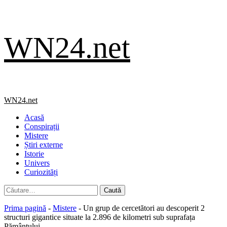
Skip
WN24.net
to
content
Primary
WN24.net
Menu
Acasă
Conspirații
Mistere
Știri externe
Istorie
Univers
Curiozități
Caută
după:
Prima pagină
-
Mistere
-
Un grup de cercetători au descoperit 2
structuri gigantice situate la 2.896 de kilometri sub suprafața
Pământului