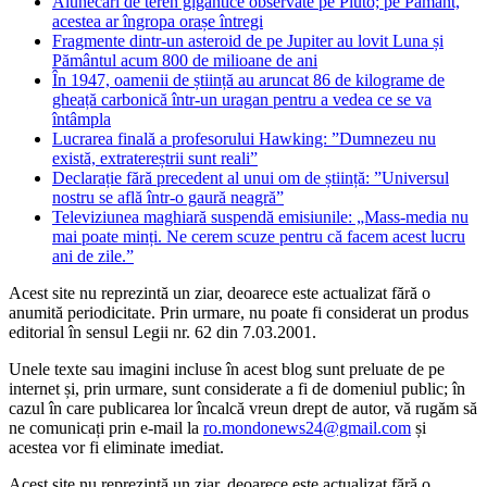
Alunecări de teren gigantice observate pe Pluto; pe Pământ,
acestea ar îngropa orașe întregi
Fragmente dintr-un asteroid de pe Jupiter au lovit Luna și
Pământul acum 800 de milioane de ani
În 1947, oamenii de știință au aruncat 86 de kilograme de
gheață carbonică într-un uragan pentru a vedea ce se va
întâmpla
Lucrarea finală a profesorului Hawking: ”Dumnezeu nu
există, extratereștrii sunt reali”
Declarație fără precedent al unui om de știință: ”Universul
nostru se află într-o gaură neagră”
Televiziunea maghiară suspendă emisiunile: „Mass-media nu
mai poate minți. Ne cerem scuze pentru că facem acest lucru
ani de zile.”
Acest site nu reprezintă un ziar, deoarece este actualizat fără o
anumită periodicitate. Prin urmare, nu poate fi considerat un produs
editorial în sensul Legii nr. 62 din 7.03.2001.
Unele texte sau imagini incluse în acest blog sunt preluate de pe
internet și, prin urmare, sunt considerate a fi de domeniul public; în
cazul în care publicarea lor încalcă vreun drept de autor, vă rugăm să
ne comunicați prin e-mail la
ro.mondonews24@gmail.com
și
acestea vor fi eliminate imediat.
Acest site nu reprezintă un ziar, deoarece este actualizat fără o