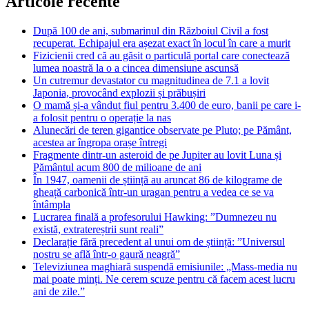
Articole recente
După 100 de ani, submarinul din Războiul Civil a fost
recuperat. Echipajul era așezat exact în locul în care a murit
Fizicienii cred că au găsit o particulă portal care conectează
lumea noastră la o a cincea dimensiune ascunsă
Un cutremur devastator cu magnitudinea de 7.1 a lovit
Japonia, provocând explozii și prăbușiri
O mamă și-a vândut fiul pentru 3.400 de euro, banii pe care i-
a folosit pentru o operație la nas
Alunecări de teren gigantice observate pe Pluto; pe Pământ,
acestea ar îngropa orașe întregi
Fragmente dintr-un asteroid de pe Jupiter au lovit Luna și
Pământul acum 800 de milioane de ani
În 1947, oamenii de știință au aruncat 86 de kilograme de
gheață carbonică într-un uragan pentru a vedea ce se va
întâmpla
Lucrarea finală a profesorului Hawking: ”Dumnezeu nu
există, extratereștrii sunt reali”
Declarație fără precedent al unui om de știință: ”Universul
nostru se află într-o gaură neagră”
Televiziunea maghiară suspendă emisiunile: „Mass-media nu
mai poate minți. Ne cerem scuze pentru că facem acest lucru
ani de zile.”