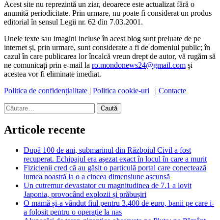
Acest site nu reprezintă un ziar, deoarece este actualizat fără o
anumită periodicitate. Prin urmare, nu poate fi considerat un produs
editorial în sensul Legii nr. 62 din 7.03.2001.
Unele texte sau imagini incluse în acest blog sunt preluate de pe
internet și, prin urmare, sunt considerate a fi de domeniul public; în
cazul în care publicarea lor încalcă vreun drept de autor, vă rugăm să
ne comunicați prin e-mail la
ro.mondonews24@gmail.com
și
acestea vor fi eliminate imediat.
Politica de confidențialitate
|
Politica cookie-uri
|
Contacte
Caută
după:
Articole recente
După 100 de ani, submarinul din Războiul Civil a fost
recuperat. Echipajul era așezat exact în locul în care a murit
Fizicienii cred că au găsit o particulă portal care conectează
lumea noastră la o a cincea dimensiune ascunsă
Un cutremur devastator cu magnitudinea de 7.1 a lovit
Japonia, provocând explozii și prăbușiri
O mamă și-a vândut fiul pentru 3.400 de euro, banii pe care i-
a folosit pentru o operație la nas