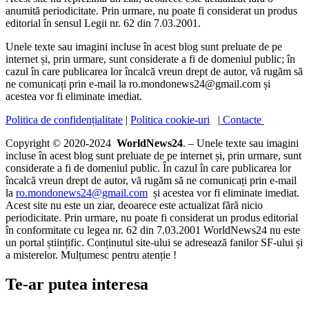
anumită periodicitate. Prin urmare, nu poate fi considerat un produs
editorial în sensul Legii nr. 62 din 7.03.2001.
Unele texte sau imagini incluse în acest blog sunt preluate de pe
internet și, prin urmare, sunt considerate a fi de domeniul public; în
cazul în care publicarea lor încalcă vreun drept de autor, vă rugăm să
ne comunicați prin e-mail la ro.mondonews24@gmail.com și
acestea vor fi eliminate imediat.
Politica de confidențialitate
|
Politica cookie-uri
|
Contacte
Copyright © 2020-2024
WorldNews24
. – Unele texte sau imagini
incluse în acest blog sunt preluate de pe internet și, prin urmare, sunt
considerate a fi de domeniul public. În cazul în care publicarea lor
încalcă vreun drept de autor, vă rugăm să ne comunicați prin e-mail
la
ro.mondonews24@gmail.com
și acestea vor fi eliminate imediat.
Acest site nu este un ziar, deoarece este actualizat fără nicio
periodicitate. Prin urmare, nu poate fi considerat un produs editorial
în conformitate cu legea nr. 62 din 7.03.2001 WorldNews24 nu este
un portal științific. Conținutul site-ului se adresează fanilor SF-ului și
a misterelor. Mulțumesc pentru atenție !
Te-ar putea interesa