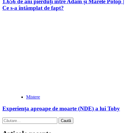
1.656 de ani pierduți între Adam și Marele Potop |
Ce s-a întâmplat de fapt?
Mistere
Experiența aproape de moarte (NDE) a lui Toby
Caută
după: