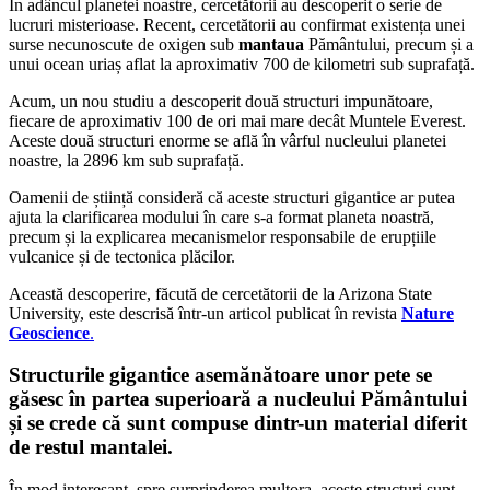
În adâncul planetei noastre, cercetătorii au descoperit o serie de
lucruri misterioase. Recent, cercetătorii au confirmat existența unei
surse necunoscute de oxigen sub
mantaua
Pământului, precum și a
unui ocean uriaș aflat la aproximativ 700 de kilometri sub suprafață.
Acum, un nou studiu a descoperit două structuri impunătoare,
fiecare de aproximativ 100 de ori mai mare decât Muntele Everest.
Aceste două structuri enorme se află în vârful nucleului planetei
noastre, la 2896 km sub suprafață.
Oamenii de știință consideră că aceste structuri gigantice ar putea
ajuta la clarificarea modului în care s-a format planeta noastră,
precum și la explicarea mecanismelor responsabile de erupțiile
vulcanice și de tectonica plăcilor.
Această descoperire, făcută de cercetătorii de la Arizona State
University, este descrisă într-un articol publicat în revista
Nature
Geoscience
.
Structurile gigantice asemănătoare unor pete se
găsesc în partea superioară a nucleului Pământului
și se crede că sunt compuse dintr-un material diferit
de restul mantalei.
În mod interesant, spre surprinderea multora, aceste structuri sunt