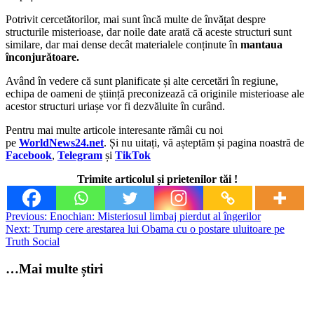
Potrivit cercetătorilor, mai sunt încă multe de învățat despre
structurile misterioase, dar noile date arată că aceste structuri sunt
similare, dar mai dense decât materialele conținute în
mantaua
înconjurătoare.
Având în vedere că sunt planificate și alte cercetări în regiune,
echipa de oameni de știință preconizează că originile misterioase ale
acestor structuri uriașe vor fi dezvăluite în curând.
Pentru mai multe articole interesante rămâi cu noi
pe
WorldNews24.net
. Și nu uitați, vă așteptăm și pagina noastră de
Facebook
,
Telegram
și
TikTok
Trimite articolul și prietenilor tăi !
Post
Previous:
Enochian: Misteriosul limbaj pierdut al îngerilor
Next:
Trump cere arestarea lui Obama cu o postare uluitoare pe
navigation
Truth Social
…Mai multe știri