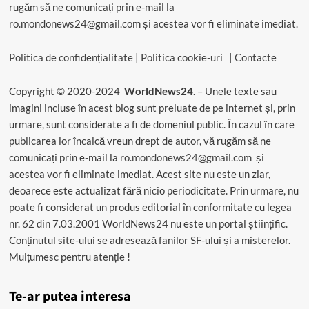
rugăm să ne comunicați prin e-mail la
ro.mondonews24@gmail.com și acestea vor fi eliminate imediat.
Politica de confidențialitate
|
Politica cookie-uri
|
Contacte
Copyright © 2020-2024
WorldNews24
. – Unele texte sau
imagini incluse în acest blog sunt preluate de pe internet și, prin
urmare, sunt considerate a fi de domeniul public. În cazul în care
publicarea lor încalcă vreun drept de autor, vă rugăm să ne
comunicați prin e-mail la
ro.mondonews24@gmail.com
și
acestea vor fi eliminate imediat. Acest site nu este un ziar,
deoarece este actualizat fără nicio periodicitate. Prin urmare, nu
poate fi considerat un produs editorial în conformitate cu legea
nr. 62 din 7.03.2001 WorldNews24 nu este un portal științific.
Conținutul site-ului se adresează fanilor SF-ului și a misterelor.
Mulțumesc pentru atenție !
Te-ar putea interesa