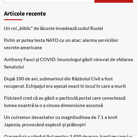
după:
Articole recente
Un roi „biblic” de lăcuste invadează sudul Rusiei
Putin ar putea testa NATO cu un atac: alarma serviciilor
secrete americane
Anthony Fauci și COVID: Imunologul găsit vinovat de sfidarea
Senatului
După 100 de ani, submarinul din Războiul Civil a fost
recuperat. Echipajul era așezat exact în locul în care a murit
Fizicienii cred că au găsit o particulă portal care conectează
lumea noastră la o a cincea dimensiune ascunsă
Un cutremur devastator cu magnitudinea de 7.1 a lovit
Japonia, provocând explozii și prăbușiri
O mamă și-a vândut fiul pentru 3.400 de euro, banii pe care i-a