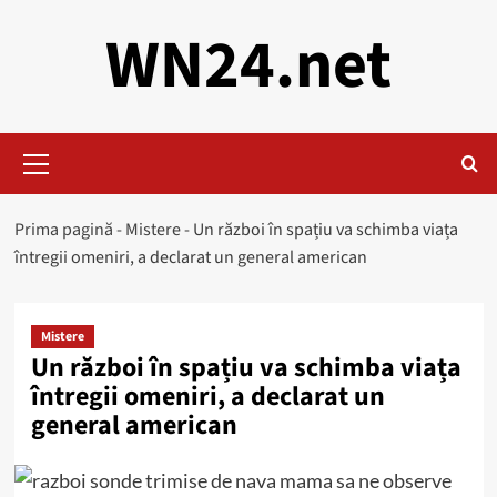
Skip
WN24.net
to
content
Primary
Menu
Prima pagină
-
Mistere
-
Un război în spațiu va schimba viața
întregii omeniri, a declarat un general american
Mistere
Un război în spațiu va schimba viața
întregii omeniri, a declarat un
general american