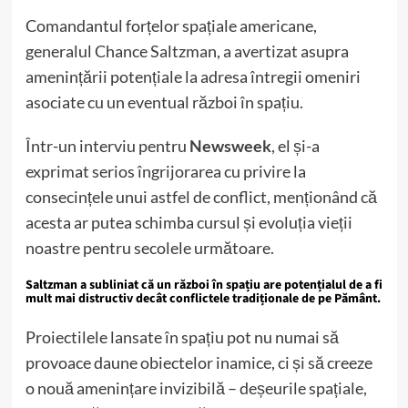
Comandantul forțelor spațiale americane,
generalul Chance Saltzman, a avertizat asupra
amenințării potențiale la adresa întregii omeniri
asociate cu un eventual război în spațiu.
Într-un interviu pentru
Newsweek
, el și-a
exprimat serios îngrijorarea cu privire la
consecințele unui astfel de conflict, menționând că
acesta ar putea schimba cursul și evoluția vieții
noastre pentru secolele următoare.
Saltzman a subliniat că un război în spațiu are potențialul de a fi
mult mai distructiv decât conflictele tradiționale de pe Pământ.
Proiectilele lansate în spațiu pot nu numai să
provoace daune obiectelor inamice, ci și să creeze
o nouă amenințare invizibilă – deșeurile spațiale,