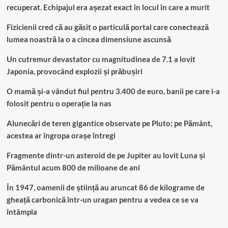
recuperat. Echipajul era așezat exact în locul în care a murit
Fizicienii cred că au găsit o particulă portal care conectează
lumea noastră la o a cincea dimensiune ascunsă
Un cutremur devastator cu magnitudinea de 7.1 a lovit
Japonia, provocând explozii și prăbușiri
O mamă și-a vândut fiul pentru 3.400 de euro, banii pe care i-a
folosit pentru o operație la nas
Alunecări de teren gigantice observate pe Pluto; pe Pământ,
acestea ar îngropa orașe întregi
Fragmente dintr-un asteroid de pe Jupiter au lovit Luna și
Pământul acum 800 de milioane de ani
În 1947, oamenii de știință au aruncat 86 de kilograme de
gheață carbonică într-un uragan pentru a vedea ce se va
întâmpla