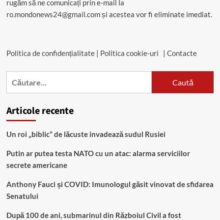
rugăm să ne comunicați prin e-mail la
ro.mondonews24@gmail.com
și acestea vor fi eliminate imediat.
Politica de confidențialitate
|
Politica cookie-uri
|
Contacte
Caută
după:
Articole recente
Un roi „biblic” de lăcuste invadează sudul Rusiei
Putin ar putea testa NATO cu un atac: alarma serviciilor
secrete americane
Anthony Fauci și COVID: Imunologul găsit vinovat de sfidarea
Senatului
După 100 de ani, submarinul din Războiul Civil a fost