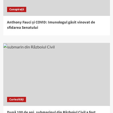
Conspirații
Anthony Fauci și COVID: Imunologul găsit vinovat de
sfidarea Senatului
Curiozități
După 100 de ani, submarinul din Războiul Civil a fost