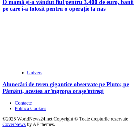
O mamă și-a vândut fiul pentru 3.400 de euro, banii
pe care i-a folosit pentru o operație la nas
Univers
Alunecări de teren gigantice observate pe Pluto; pe
Pământ, acestea ar îngropa orașe întregi
Contacte
Politica Cookies
©2025 WorldNews24.net Copyright © Toate drepturile rezervate
|
CoverNews
by AF themes.