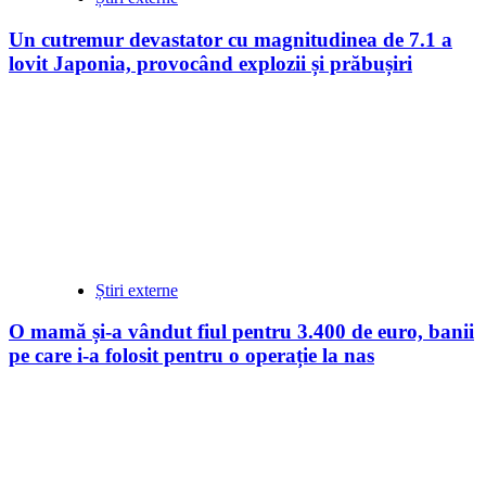
Un cutremur devastator cu magnitudinea de 7.1 a
lovit Japonia, provocând explozii și prăbușiri
Știri externe
O mamă și-a vândut fiul pentru 3.400 de euro, banii
pe care i-a folosit pentru o operație la nas