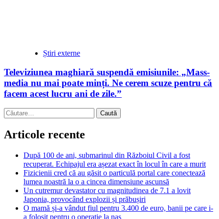
Știri externe
Televiziunea maghiară suspendă emisiunile: „Mass-
media nu mai poate minți. Ne cerem scuze pentru că
facem acest lucru ani de zile.”
Caută
după:
Articole recente
După 100 de ani, submarinul din Războiul Civil a fost
recuperat. Echipajul era așezat exact în locul în care a murit
Fizicienii cred că au găsit o particulă portal care conectează
lumea noastră la o a cincea dimensiune ascunsă
Un cutremur devastator cu magnitudinea de 7.1 a lovit
Japonia, provocând explozii și prăbușiri
O mamă și-a vândut fiul pentru 3.400 de euro, banii pe care i-
a folosit pentru o operație la nas