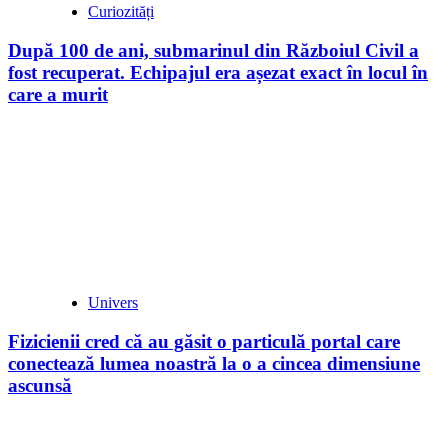
Curiozități
După 100 de ani, submarinul din Războiul Civil a
fost recuperat. Echipajul era așezat exact în locul în
care a murit
Univers
Fizicienii cred că au găsit o particulă portal care
conectează lumea noastră la o a cincea dimensiune
ascunsă