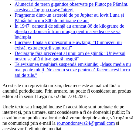
Alunecări de teren gigantice observate pe Pluto; pe Pământ,
acestea ar îngropa orașe întregi
Fragmente dintr-un asteroid de pe Jupiter au lovit Luna și
Pământul acum 800 de milioane de ani
În 1947, oamenii de știință au aruncat 86 de kilograme de
gheață carbonică într-un uragan pentru a vedea ce se va
întâmpla
Lucrarea finală a profesorului Hawking: ”Dumnezeu nu
există, extratereștrii sunt reali”
Declarație fără precedent al unui om de știință: ”Universul
nostru se află într-o gaură neagră”
Televiziunea maghiară suspendă emisiunile: „Mass-media nu
mai poate minți. Ne cerem scuze pentru că facem acest lucru
ani de zile.”
Acest site nu reprezintă un ziar, deoarece este actualizat fără o
anumită periodicitate. Prin urmare, nu poate fi considerat un produs
editorial în sensul Legii nr. 62 din 7.03.2001.
Unele texte sau imagini incluse în acest blog sunt preluate de pe
internet și, prin urmare, sunt considerate a fi de domeniul public; în
cazul în care publicarea lor încalcă vreun drept de autor, vă rugăm să
ne comunicați prin e-mail la
ro.mondonews24@gmail.com
și
acestea vor fi eliminate imediat.