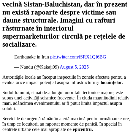
vecină Sistan-Baluchistan, dar în prezent
nu există rapoarte despre victime sau
daune structurale. Imagini cu rafturi
răsturnate în interiorul
supermarketurilor circulă pe rețelele de
socializare.
Earthquake in Iran
pic.twitter.com/iSRX1Qf6BG
— Nandu (@Kakaji09)
August 5, 2025
Autoritățile locale au început inspecțiile în zonele afectate pentru a
evalua orice impact potențial asupra infrastructurii și
locuințelor
.
Sudul Iranului, situat de-a lungul unor falii tectonice majore, este
supus unei activități seismice frecvente. În ciuda magnitudinii relativ
mari, adâncimea evenimentului ar fi putut limita impactul asupra
solului.
Serviciile de urgență rămân în alertă maximă pentru următoarele ore,
în timp ce locuitorii au raportat momente de panică, în special în
centrele urbane cele mai apropiate de
epicentru.