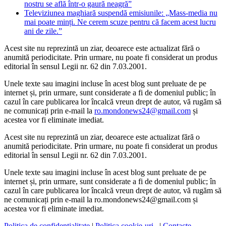
nostru se află într-o gaură neagră”
Televiziunea maghiară suspendă emisiunile: „Mass-media nu
mai poate minți. Ne cerem scuze pentru că facem acest lucru
ani de zile.”
Acest site nu reprezintă un ziar, deoarece este actualizat fără o
anumită periodicitate. Prin urmare, nu poate fi considerat un produs
editorial în sensul Legii nr. 62 din 7.03.2001.
Unele texte sau imagini incluse în acest blog sunt preluate de pe
internet și, prin urmare, sunt considerate a fi de domeniul public; în
cazul în care publicarea lor încalcă vreun drept de autor, vă rugăm să
ne comunicați prin e-mail la
ro.mondonews24@gmail.com
și
acestea vor fi eliminate imediat.
Acest site nu reprezintă un ziar, deoarece este actualizat fără o
anumită periodicitate. Prin urmare, nu poate fi considerat un produs
editorial în sensul Legii nr. 62 din 7.03.2001.
Unele texte sau imagini incluse în acest blog sunt preluate de pe
internet și, prin urmare, sunt considerate a fi de domeniul public; în
cazul în care publicarea lor încalcă vreun drept de autor, vă rugăm să
ne comunicați prin e-mail la ro.mondonews24@gmail.com și
acestea vor fi eliminate imediat.
Politica de confidențialitate
|
Politica cookie-uri
|
Contacte