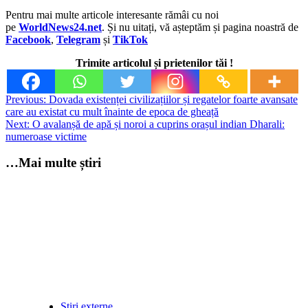
Pentru mai multe articole interesante rămâi cu noi
pe
WorldNews24.net
. Și nu uitați, vă așteptăm și pagina noastră de
Facebook
,
Telegram
și
TikTok
Trimite articolul și prietenilor tăi !
Post
Previous:
Dovada existenței civilizațiilor și regatelor foarte avansate
care au existat cu mult înainte de epoca de gheață
navigation
Next:
O avalanșă de apă și noroi a cuprins orașul indian Dharali:
numeroase victime
…Mai multe știri
Știri externe