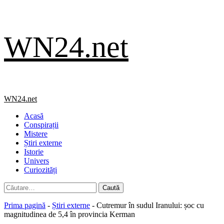
Skip
WN24.net
to
content
Primary
WN24.net
Menu
Acasă
Conspirații
Mistere
Știri externe
Istorie
Univers
Curiozități
Caută
după:
Prima pagină
-
Știri externe
-
Cutremur în sudul Iranului: șoc cu
magnitudinea de 5,4 în provincia Kerman