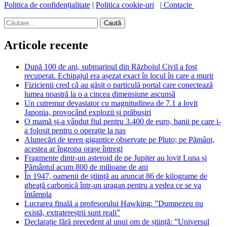
Politica de confidențialitate
|
Politica cookie-uri
|
Contacte
Caută
după:
Articole recente
După 100 de ani, submarinul din Războiul Civil a fost
recuperat. Echipajul era așezat exact în locul în care a murit
Fizicienii cred că au găsit o particulă portal care conectează
lumea noastră la o a cincea dimensiune ascunsă
Un cutremur devastator cu magnitudinea de 7.1 a lovit
Japonia, provocând explozii și prăbușiri
O mamă și-a vândut fiul pentru 3.400 de euro, banii pe care i-
a folosit pentru o operație la nas
Alunecări de teren gigantice observate pe Pluto; pe Pământ,
acestea ar îngropa orașe întregi
Fragmente dintr-un asteroid de pe Jupiter au lovit Luna și
Pământul acum 800 de milioane de ani
În 1947, oamenii de știință au aruncat 86 de kilograme de
gheață carbonică într-un uragan pentru a vedea ce se va
întâmpla
Lucrarea finală a profesorului Hawking: ”Dumnezeu nu
există, extratereștrii sunt reali”
Declarație fără precedent al unui om de știință: ”Universul