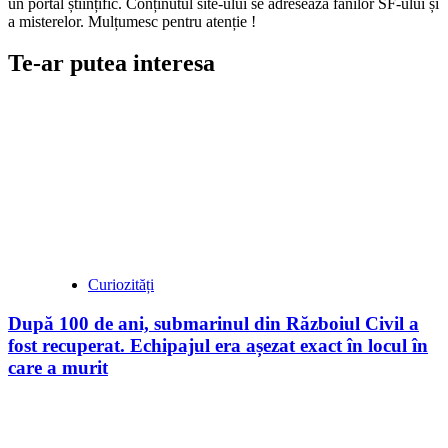
un portal științific. Conținutul site-ului se adresează fanilor SF-ului și
a misterelor. Mulțumesc pentru atenție !
Te-ar putea interesa
Curiozități
După 100 de ani, submarinul din Războiul Civil a
fost recuperat. Echipajul era așezat exact în locul în
care a murit