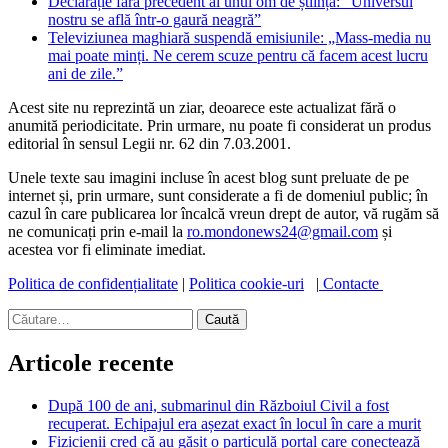
Declarație fără precedent al unui om de știință: ”Universul
nostru se află într-o gaură neagră”
Televiziunea maghiară suspendă emisiunile: „Mass-media nu
mai poate minți. Ne cerem scuze pentru că facem acest lucru
ani de zile.”
Acest site nu reprezintă un ziar, deoarece este actualizat fără o
anumită periodicitate. Prin urmare, nu poate fi considerat un produs
editorial în sensul Legii nr. 62 din 7.03.2001.
Unele texte sau imagini incluse în acest blog sunt preluate de pe
internet și, prin urmare, sunt considerate a fi de domeniul public; în
cazul în care publicarea lor încalcă vreun drept de autor, vă rugăm să
ne comunicați prin e-mail la
ro.mondonews24@gmail.com
și
acestea vor fi eliminate imediat.
Politica de confidențialitate
|
Politica cookie-uri
|
Contacte
Caută
după:
Articole recente
După 100 de ani, submarinul din Războiul Civil a fost
recuperat. Echipajul era așezat exact în locul în care a murit
Fizicienii cred că au găsit o particulă portal care conectează