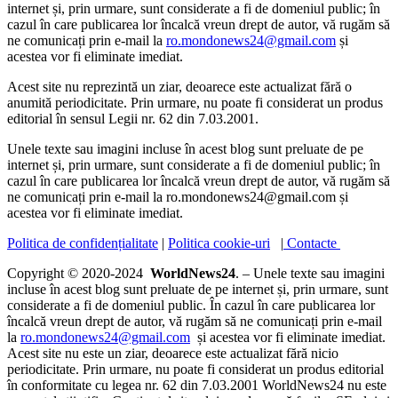
internet și, prin urmare, sunt considerate a fi de domeniul public; în
cazul în care publicarea lor încalcă vreun drept de autor, vă rugăm să
ne comunicați prin e-mail la
ro.mondonews24@gmail.com
și
acestea vor fi eliminate imediat.
Acest site nu reprezintă un ziar, deoarece este actualizat fără o
anumită periodicitate. Prin urmare, nu poate fi considerat un produs
editorial în sensul Legii nr. 62 din 7.03.2001.
Unele texte sau imagini incluse în acest blog sunt preluate de pe
internet și, prin urmare, sunt considerate a fi de domeniul public; în
cazul în care publicarea lor încalcă vreun drept de autor, vă rugăm să
ne comunicați prin e-mail la ro.mondonews24@gmail.com și
acestea vor fi eliminate imediat.
Politica de confidențialitate
|
Politica cookie-uri
|
Contacte
Copyright © 2020-2024
WorldNews24
. – Unele texte sau imagini
incluse în acest blog sunt preluate de pe internet și, prin urmare, sunt
considerate a fi de domeniul public. În cazul în care publicarea lor
încalcă vreun drept de autor, vă rugăm să ne comunicați prin e-mail
la
ro.mondonews24@gmail.com
și acestea vor fi eliminate imediat.
Acest site nu este un ziar, deoarece este actualizat fără nicio
periodicitate. Prin urmare, nu poate fi considerat un produs editorial
în conformitate cu legea nr. 62 din 7.03.2001 WorldNews24 nu este