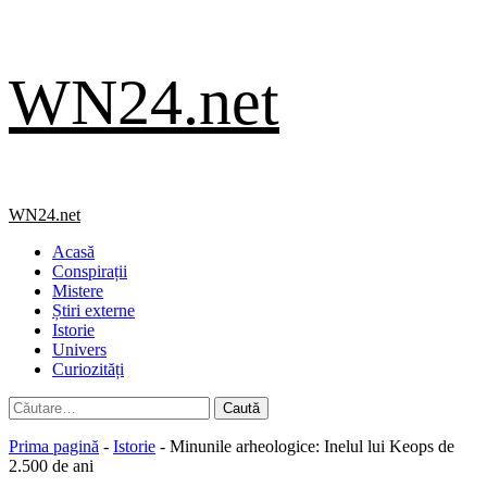
Skip
WN24.net
to
content
Primary
WN24.net
Menu
Acasă
Conspirații
Mistere
Știri externe
Istorie
Univers
Curiozități
Caută
după:
Prima pagină
-
Istorie
-
Minunile arheologice: Inelul lui Keops de
2.500 de ani