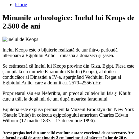
Istorie
Minunile arheologice: Inelul lui Keops de
2.500 de ani
Inelul Keops este o bijuterie realizată de aur într-o perioadă
ulterioară a Egiptului Antic – dinastia a douăzeci și șasea.
Se estimează că Inelul lui Keops provine din Giza, Egipt. Piesa este
ștampilată cu numele Faraonului Khufu (Keops), al doilea
conducător al Dinastiei a IV-a, aparținând Vechiului Regat al
Egiptului Antic, care a domnit са. 2579–2556 î.Hr.
Proprietarul său era Neferibra, un preot al cultelor lui Isis și Khufu
care a trăit la două mii de ani după moartea faraonului.
Bijuteria este expusă permanent la Muzeul Brooklyn din New York
(Statele Unite) în colecția egiptologului american Charles Edwin
Wilbour (17 martie 1833 – 17 decembrie 1896).
Acest prețios inel din aur solid este într-o stare excelentă de conservare. Are
o formă ovală de aproximativ 2 cm lungime și cântărește în jur de 20 g.