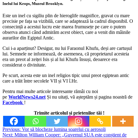
Inelul lui Keops, Muzeul Brooklyn.
Este un inel cu sigiliu plin de hieroglife magnifice, gravat cu mare
ргeсіѕіe pe fața sa vizibilă, care se adaptează la cadrul disponibil. O
consecință a acestui lucru este marea frumusețe pe care o putem
observa atunci când admirăm acest obiect, care a venit din mâinile
aurarilor din Egiptul Antic.
Cui i-a aparținut? Desigur, nu lui Faraonul Khufu, deși are cartușul
lui. Semnele ne informează, de asemenea, că proprietarul acesteia
era un preot al zeiței Isis și al lui Khufu însuși, deoarece era
considerat o divinitate.
Pe scurt, acesta este un inel religios tipic unui preot egiptean antic
care a trăit între secolele VII și VI î.Hr.
Pentru mai multe articole interesante rămâi cu noi
pe
WorldNews24.net
Și nu uitați, vă așteptăm și pagina noastră de
Facebook
!
Trimite articolul și prietenilor tăi !
Post
Previous:
Vor să blocheze lumina soarelui cu aerosoli
Next:
Milton William Cooper: „Guvernul SUA este conștient de