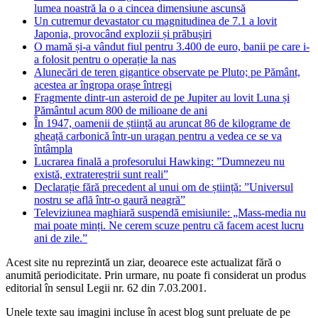
lumea noastră la o a cincea dimensiune ascunsă
Un cutremur devastator cu magnitudinea de 7.1 a lovit
Japonia, provocând explozii și prăbușiri
O mamă și-a vândut fiul pentru 3.400 de euro, banii pe care i-
a folosit pentru o operație la nas
Alunecări de teren gigantice observate pe Pluto; pe Pământ,
acestea ar îngropa orașe întregi
Fragmente dintr-un asteroid de pe Jupiter au lovit Luna și
Pământul acum 800 de milioane de ani
În 1947, oamenii de știință au aruncat 86 de kilograme de
gheață carbonică într-un uragan pentru a vedea ce se va
întâmpla
Lucrarea finală a profesorului Hawking: ”Dumnezeu nu
există, extratereștrii sunt reali”
Declarație fără precedent al unui om de știință: ”Universul
nostru se află într-o gaură neagră”
Televiziunea maghiară suspendă emisiunile: „Mass-media nu
mai poate minți. Ne cerem scuze pentru că facem acest lucru
ani de zile.”
Acest site nu reprezintă un ziar, deoarece este actualizat fără o
anumită periodicitate. Prin urmare, nu poate fi considerat un produs
editorial în sensul Legii nr. 62 din 7.03.2001.
Unele texte sau imagini incluse în acest blog sunt preluate de pe