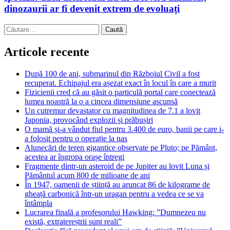
dinozaurii ar fi devenit extrem de evoluați
Caută
după:
Articole recente
După 100 de ani, submarinul din Războiul Civil a fost
recuperat. Echipajul era așezat exact în locul în care a murit
Fizicienii cred că au găsit o particulă portal care conectează
lumea noastră la o a cincea dimensiune ascunsă
Un cutremur devastator cu magnitudinea de 7.1 a lovit
Japonia, provocând explozii și prăbușiri
O mamă și-a vândut fiul pentru 3.400 de euro, banii pe care i-
a folosit pentru o operație la nas
Alunecări de teren gigantice observate pe Pluto; pe Pământ,
acestea ar îngropa orașe întregi
Fragmente dintr-un asteroid de pe Jupiter au lovit Luna și
Pământul acum 800 de milioane de ani
În 1947, oamenii de știință au aruncat 86 de kilograme de
gheață carbonică într-un uragan pentru a vedea ce se va
întâmpla
Lucrarea finală a profesorului Hawking: ”Dumnezeu nu
există, extratereștrii sunt reali”