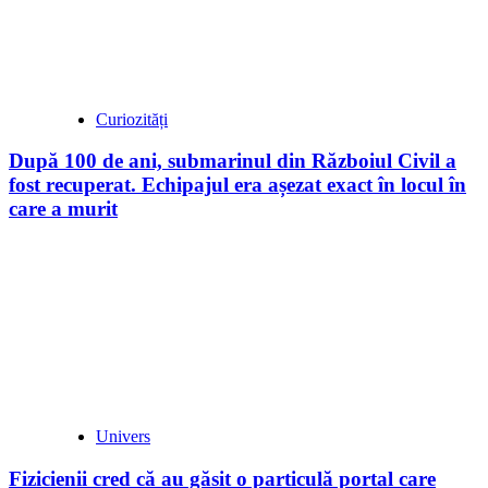
Curiozități
După 100 de ani, submarinul din Războiul Civil a
fost recuperat. Echipajul era așezat exact în locul în
care a murit
Univers
Fizicienii cred că au găsit o particulă portal care