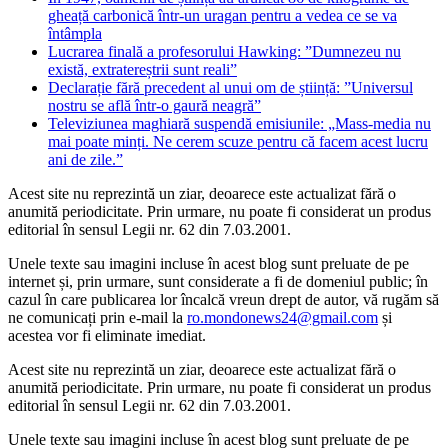
gheață carbonică într-un uragan pentru a vedea ce se va
întâmpla
Lucrarea finală a profesorului Hawking: ”Dumnezeu nu
există, extratereștrii sunt reali”
Declarație fără precedent al unui om de știință: ”Universul
nostru se află într-o gaură neagră”
Televiziunea maghiară suspendă emisiunile: „Mass-media nu
mai poate minți. Ne cerem scuze pentru că facem acest lucru
ani de zile.”
Acest site nu reprezintă un ziar, deoarece este actualizat fără o
anumită periodicitate. Prin urmare, nu poate fi considerat un produs
editorial în sensul Legii nr. 62 din 7.03.2001.
Unele texte sau imagini incluse în acest blog sunt preluate de pe
internet și, prin urmare, sunt considerate a fi de domeniul public; în
cazul în care publicarea lor încalcă vreun drept de autor, vă rugăm să
ne comunicați prin e-mail la
ro.mondonews24@gmail.com
și
acestea vor fi eliminate imediat.
Acest site nu reprezintă un ziar, deoarece este actualizat fără o
anumită periodicitate. Prin urmare, nu poate fi considerat un produs
editorial în sensul Legii nr. 62 din 7.03.2001.
Unele texte sau imagini incluse în acest blog sunt preluate de pe