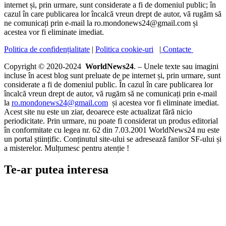
internet și, prin urmare, sunt considerate a fi de domeniul public; în
cazul în care publicarea lor încalcă vreun drept de autor, vă rugăm să
ne comunicați prin e-mail la ro.mondonews24@gmail.com și
acestea vor fi eliminate imediat.
Politica de confidențialitate
|
Politica cookie-uri
|
Contacte
Copyright © 2020-2024
WorldNews24
. – Unele texte sau imagini
incluse în acest blog sunt preluate de pe internet și, prin urmare, sunt
considerate a fi de domeniul public. În cazul în care publicarea lor
încalcă vreun drept de autor, vă rugăm să ne comunicați prin e-mail
la
ro.mondonews24@gmail.com
și acestea vor fi eliminate imediat.
Acest site nu este un ziar, deoarece este actualizat fără nicio
periodicitate. Prin urmare, nu poate fi considerat un produs editorial
în conformitate cu legea nr. 62 din 7.03.2001 WorldNews24 nu este
un portal științific. Conținutul site-ului se adresează fanilor SF-ului și
a misterelor. Mulțumesc pentru atenție !
Te-ar putea interesa