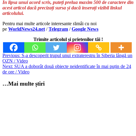
În lipsa unui acord scris, puteți prelua maxim 500 de caractere din
acest articol dacă precizați sursa și dacă inserați vizibil linkul
articolului.
Pentru mai multe articole interesante rămâi cu noi
pe
WorldNews24.net
/
Telegram
/
Google News
Trimite articolul și prietenilor tăi !
Post
Previous:
S-a descoperit trupul unui extraterestru în Siberia lângă un
OZN / Video
navigation
Next:
SUA a doborât două obiecte neidentificate în mai puțin de 24
de ore / Video
…Mai multe știri