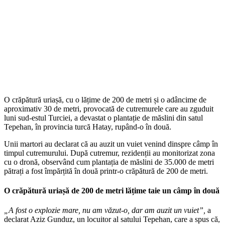
O crăpătură uriașă, cu o lățime de 200 de metri și o adâncime de
aproximativ 30 de metri, provocată de cutremurele care au zguduit
luni sud-estul Turciei, a devastat o plantație de măslini din satul
Tepehan, în provincia turcă Hatay, rupând-o în două.
Unii martori au declarat că au auzit un vuiet venind dinspre câmp în
timpul cutremurului. După cutremur, rezidenții au monitorizat zona
cu o dronă, observând cum plantația de măslini de 35.000 de metri
pătrați a fost împărțită în două printr-o crăpătură de 200 de metri.
O crăpătură uriașă de 200 de metri lățime taie un câmp în două
„A fost o explozie mare, nu am văzut-o, dar am auzit un vuiet”,
a
declarat Aziz Gunduz, un locuitor al satului Tepehan, care a spus că,