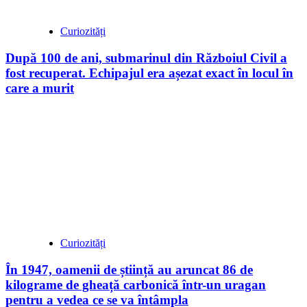
Curiozități
După 100 de ani, submarinul din Războiul Civil a
fost recuperat. Echipajul era așezat exact în locul în
care a murit
Curiozități
În 1947, oamenii de știință au aruncat 86 de
kilograme de gheață carbonică într-un uragan
pentru a vedea ce se va întâmpla