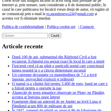
Unele texte sau imagini incluse în acest blog sunt preluate de pe
internet și, prin urmare, sunt considerate a fi de domeniul public; în
cazul în care publicarea lor încalcă vreun drept de autor, vă rugăm să
ne comunicați prin e-mail la
ro.mondonews24@gmail.com
și
acestea vor fi eliminate imediat.
Politica de confidențialitate
|
Politica cookie-uri
|
Contacte
Caută
după:
Articole recente
După 100 de ani, submarinul din Războiul Civil a fost
recuperat. Echipajul era așezat exact în locul în care a murit
Fizicienii cred că au găsit o particulă portal care conectează
lumea noastră la o a cincea dimensiune ascunsă
Un cutremur devastator cu magnitudinea de 7.1 a lovit
Japonia, provocând explozii și prăbușiri
O mamă și-a vândut fiul pentru 3.400 de euro, banii pe care i-
a folosit pentru o operație la nas
Alunecări de teren gigantice observate pe Pluto; pe Pământ,
acestea ar îngropa orașe întregi
Fragmente dintr-un asteroid de pe Jupiter au lovit Luna și
Pământul acum 800 de milioane de ani
În 1947, oamenii de știință au aruncat 86 de kilograme de