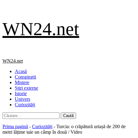
Skip
WN24.net
to
content
Primary
WN24.net
Menu
Acasă
Conspirații
Mistere
Știri externe
Istorie
Univers
Curiozități
Caută
după:
Prima pagină
-
Curiozități
-
Turcia: o crăpătură uriașă de 200 de
metri lățime taie un câmp în două / Video