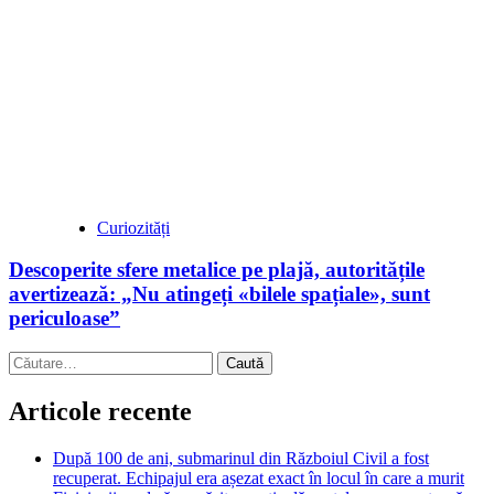
Curiozități
Descoperite sfere metalice pe plajă, autoritățile
avertizează: „Nu atingeți «bilele spațiale», sunt
periculoase”
Caută
după:
Articole recente
După 100 de ani, submarinul din Războiul Civil a fost
recuperat. Echipajul era așezat exact în locul în care a murit