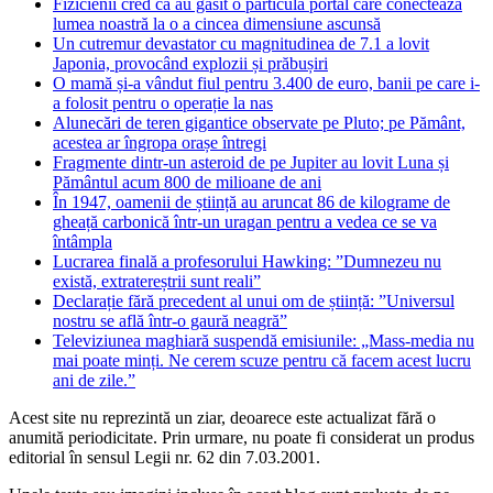
Fizicienii cred că au găsit o particulă portal care conectează
lumea noastră la o a cincea dimensiune ascunsă
Un cutremur devastator cu magnitudinea de 7.1 a lovit
Japonia, provocând explozii și prăbușiri
O mamă și-a vândut fiul pentru 3.400 de euro, banii pe care i-
a folosit pentru o operație la nas
Alunecări de teren gigantice observate pe Pluto; pe Pământ,
acestea ar îngropa orașe întregi
Fragmente dintr-un asteroid de pe Jupiter au lovit Luna și
Pământul acum 800 de milioane de ani
În 1947, oamenii de știință au aruncat 86 de kilograme de
gheață carbonică într-un uragan pentru a vedea ce se va
întâmpla
Lucrarea finală a profesorului Hawking: ”Dumnezeu nu
există, extratereștrii sunt reali”
Declarație fără precedent al unui om de știință: ”Universul
nostru se află într-o gaură neagră”
Televiziunea maghiară suspendă emisiunile: „Mass-media nu
mai poate minți. Ne cerem scuze pentru că facem acest lucru
ani de zile.”
Acest site nu reprezintă un ziar, deoarece este actualizat fără o
anumită periodicitate. Prin urmare, nu poate fi considerat un produs
editorial în sensul Legii nr. 62 din 7.03.2001.