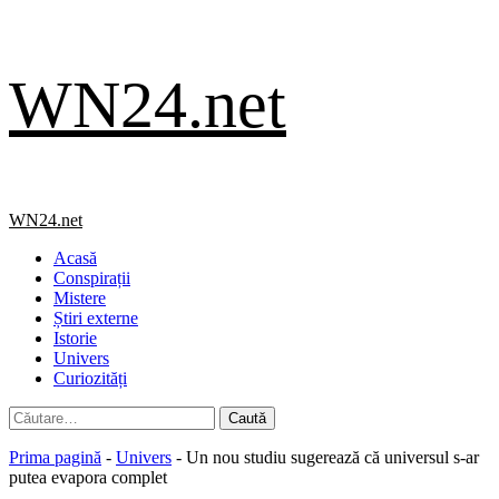
Skip
WN24.net
to
content
Primary
WN24.net
Menu
Acasă
Conspirații
Mistere
Știri externe
Istorie
Univers
Curiozități
Caută
după:
Prima pagină
-
Univers
-
Un nou studiu sugerează că universul s-ar
putea evapora complet