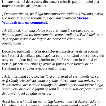
la mare distanță de acestea, din cauza curburii spațiu-timpului și a
forțelor mareice ale gravitației.
„Demonstrăm că, pe lângă binecunoscuta radiație Hawking, există
și o nouă formă de radiație”,
a declarat coautorul
Michael
Wondrak într-un comunicat
.
„Arătăm că, mult dincolo de o gaură neagră, curbura spațiu-
timpului joacă un rol important în crearea radiației. Particulele sunt
deja separate acolo de forțele de maree ale câmpului
gravitațional”.
Lucrarea, publicată în
Physical Review Letters
, arată că această
nouă formă de radiație poate apărea în jurul oricărui obiect masiv din
univers, nu doar în jurul găurilor negre. Acest lucru înseamnă că
stelele, planetele și chiar galaxiile ar putea emite radiații de tip
Hawking și s-ar putea evapora lent în timp.
„Asta înseamnă că obiectele fără un orizont al evenimentelor, cum
ar fi rămășițele stelelor moarte și alte obiecte mari din univers, au,
de asemenea, acest tip de radiație. Și, după o perioadă foarte lungă,
acest lucru ar duce la faptul că totul în univers s-ar evapora în cele
din urmă, la fel ca găurile negre.
Acest lucru schimbă nu numai înțelegerea noastră despre radiația
Hawking, ci și viziunea noastră asupra universului și a viitorului