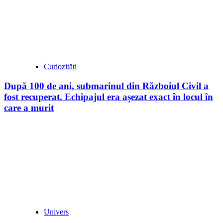
Curiozități
După 100 de ani, submarinul din Războiul Civil a
fost recuperat. Echipajul era așezat exact în locul în
care a murit
Univers