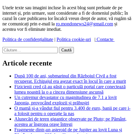
Unele texte sau imagini incluse în acest blog sunt preluate de pe
internet și, prin urmare, sunt considerate a fi de domeniul public; în
cazul în care publicarea lor încalcă vreun drept de autor, vă rugăm să
ne comunicați prin e-mail la
ro.mondonews24@gmail.com
și
acestea vor fi eliminate imediat.
Politica de confidențialitate
|
Politica cookie-uri
|
Contacte
Caută
după:
Articole recente
După 100 de ani, submarinul din Războiul Civil a fost
recuperat. Echipajul era așezat exact în locul în care a murit
Fizicienii cred că au găsit o particulă portal care conectează
lumea noastră la o a cincea dimensiune ascunsă
Un cutremur devastator cu magnitudinea de 7.1 a lovit
Japonia, provocând explozii și prăbușiri
O mamă și-a vândut fiul pentru 3.400 de euro, banii pe care i-
a folosit pentru o operație la nas
Alunecări de teren gigantice observate pe Pluto; pe Pământ,
acestea ar îngropa orașe întregi
Fragmente dintr-un asteroid de pe Jupiter au lovit Luna și