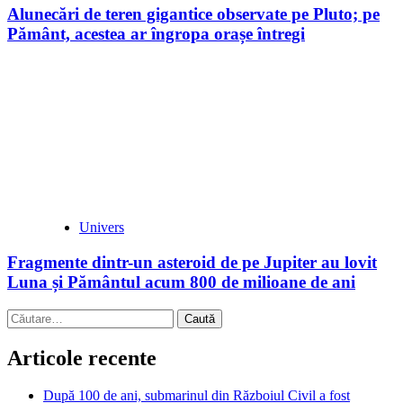
Alunecări de teren gigantice observate pe Pluto; pe
Pământ, acestea ar îngropa orașe întregi
Univers
Fragmente dintr-un asteroid de pe Jupiter au lovit
Luna și Pământul acum 800 de milioane de ani
Caută
după:
Articole recente
După 100 de ani, submarinul din Războiul Civil a fost