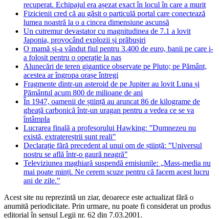
recuperat. Echipajul era așezat exact în locul în care a murit
Fizicienii cred că au găsit o particulă portal care conectează
lumea noastră la o a cincea dimensiune ascunsă
Un cutremur devastator cu magnitudinea de 7.1 a lovit
Japonia, provocând explozii și prăbușiri
O mamă și-a vândut fiul pentru 3.400 de euro, banii pe care i-
a folosit pentru o operație la nas
Alunecări de teren gigantice observate pe Pluto; pe Pământ,
acestea ar îngropa orașe întregi
Fragmente dintr-un asteroid de pe Jupiter au lovit Luna și
Pământul acum 800 de milioane de ani
În 1947, oamenii de știință au aruncat 86 de kilograme de
gheață carbonică într-un uragan pentru a vedea ce se va
întâmpla
Lucrarea finală a profesorului Hawking: ”Dumnezeu nu
există, extratereștrii sunt reali”
Declarație fără precedent al unui om de știință: ”Universul
nostru se află într-o gaură neagră”
Televiziunea maghiară suspendă emisiunile: „Mass-media nu
mai poate minți. Ne cerem scuze pentru că facem acest lucru
ani de zile.”
Acest site nu reprezintă un ziar, deoarece este actualizat fără o
anumită periodicitate. Prin urmare, nu poate fi considerat un produs
editorial în sensul Legii nr. 62 din 7.03.2001.