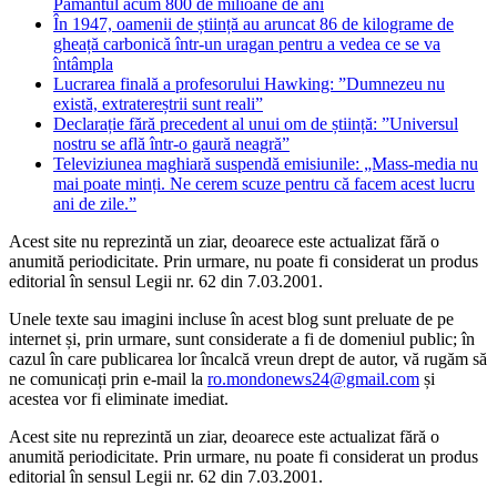
Pământul acum 800 de milioane de ani
În 1947, oamenii de știință au aruncat 86 de kilograme de
gheață carbonică într-un uragan pentru a vedea ce se va
întâmpla
Lucrarea finală a profesorului Hawking: ”Dumnezeu nu
există, extratereștrii sunt reali”
Declarație fără precedent al unui om de știință: ”Universul
nostru se află într-o gaură neagră”
Televiziunea maghiară suspendă emisiunile: „Mass-media nu
mai poate minți. Ne cerem scuze pentru că facem acest lucru
ani de zile.”
Acest site nu reprezintă un ziar, deoarece este actualizat fără o
anumită periodicitate. Prin urmare, nu poate fi considerat un produs
editorial în sensul Legii nr. 62 din 7.03.2001.
Unele texte sau imagini incluse în acest blog sunt preluate de pe
internet și, prin urmare, sunt considerate a fi de domeniul public; în
cazul în care publicarea lor încalcă vreun drept de autor, vă rugăm să
ne comunicați prin e-mail la
ro.mondonews24@gmail.com
și
acestea vor fi eliminate imediat.
Acest site nu reprezintă un ziar, deoarece este actualizat fără o
anumită periodicitate. Prin urmare, nu poate fi considerat un produs
editorial în sensul Legii nr. 62 din 7.03.2001.