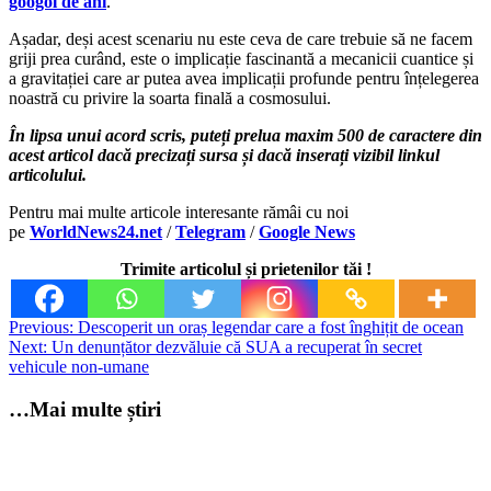
googol de ani
.
Așadar, deși acest scenariu nu este ceva de care trebuie să ne facem
griji prea curând, este o implicație fascinantă a mecanicii cuantice și
a gravitației care ar putea avea implicații profunde pentru înțelegerea
noastră cu privire la soarta finală a cosmosului.
În lipsa unui acord scris, puteți prelua maxim 500 de caractere din
acest articol dacă precizați sursa și dacă inserați vizibil linkul
articolului.
Pentru mai multe articole interesante rămâi cu noi
pe
WorldNews24.net
/
Telegram
/
Google News
Trimite articolul și prietenilor tăi !
Post
Previous:
Descoperit un oraș legendar care a fost înghițit de ocean
Next:
Un denunțător dezvăluie că SUA a recuperat în secret
navigation
vehicule non-umane
…Mai multe știri