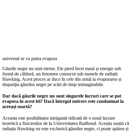
universul se va putea evapora
Găurile negre nu sunt eterne. Ele pierd încet masă și energie sub
formă de căldură, un fenomen cunoscut sub numele de radiații
Hawking. Acest proces ar duce în cele din urmă la evaporarea și
dispariția găurilor negre pe scări de timp inimaginabile.
Dar dacă găurile negre nu sunt singurele lucruri care se pot
evapora în acest fel? Dacă întregul univers este condamnat la
aceeași soartă?
Aceasta este posibilitatea intrigantă ridicată de o nouă lucrare
teoretică a fizicienilor de la Universitatea Radboud. Aceștia susțin că
radiația Hawking nu este exclusivă găurilor negre, ci poate apărea și