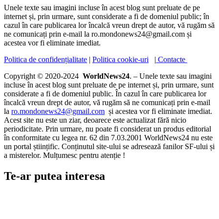
Unele texte sau imagini incluse în acest blog sunt preluate de pe
internet și, prin urmare, sunt considerate a fi de domeniul public; în
cazul în care publicarea lor încalcă vreun drept de autor, vă rugăm să
ne comunicați prin e-mail la ro.mondonews24@gmail.com și
acestea vor fi eliminate imediat.
Politica de confidențialitate
|
Politica cookie-uri
|
Contacte
Copyright © 2020-2024
WorldNews24
. – Unele texte sau imagini
incluse în acest blog sunt preluate de pe internet și, prin urmare, sunt
considerate a fi de domeniul public. În cazul în care publicarea lor
încalcă vreun drept de autor, vă rugăm să ne comunicați prin e-mail
la
ro.mondonews24@gmail.com
și acestea vor fi eliminate imediat.
Acest site nu este un ziar, deoarece este actualizat fără nicio
periodicitate. Prin urmare, nu poate fi considerat un produs editorial
în conformitate cu legea nr. 62 din 7.03.2001 WorldNews24 nu este
un portal științific. Conținutul site-ului se adresează fanilor SF-ului și
a misterelor. Mulțumesc pentru atenție !
Te-ar putea interesa