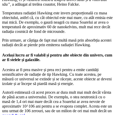
său”,
a adăugat al treilea coautor, Heino Falcke.
Temperatura radiației Hawking este invers proporțională cu masa
obiectului, astfel că, cu cât obiectul este mai mare, cu atât emisia este
mai mică. De exemplu, o gaură neagră cu masa Soarelui ar avea o
temperatură de aproximativ 60 de nanokelvins, mult mai rece decât
radiația cosmică de fond de microunde.
Prin urmare, ar câștiga de fapt mai multă masă prin absorbția acestei
radiații decât ar pierde prin emiterea radiației Hawking.
Același lucru ar fi valabil și pentru alte obiecte din univers, cum
ar fi stelele și galaxiile.
Acestea ar fi prea masive și prea reci pentru a emite cantități
semnificative de radiație de tip Hawking. Cu toate acestea, pe
măsură ce universul se extinde și se răcește, aceste obiecte ar deveni
izolate și ar începe să piardă masă și energie.
Autorii estimează că acest proces ar dura mult mai mult decât vârsta
de până acum a universului. De exemplu, o stea neutronică cu o
masă de 1,4 ori mai mare decât cea a Soarelui ar avea nevoie de
aproximativ 10^106 ani pentru a se evapora complet. Acesta este un
unu urmat de 106 zerouri, sau de un milion de ori mai mult decât un